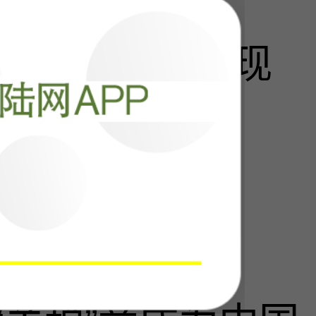
危机，若隐若现
阅读
110457