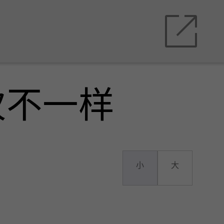
次不一样
小
大