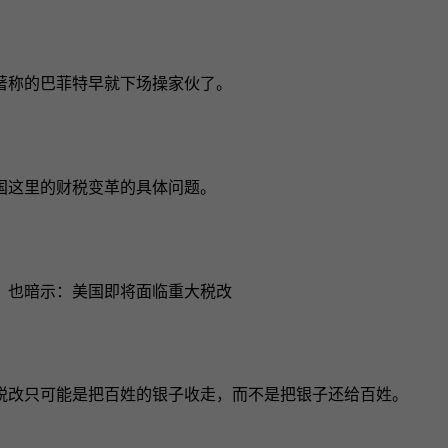
著称的巴菲特早就下场操家伙了。
国这里的财税变革的具体问题。
，也暗示：美国即将面临重大税改
税改只可能是把百姓的银子收走，而不是把银子还给百姓。