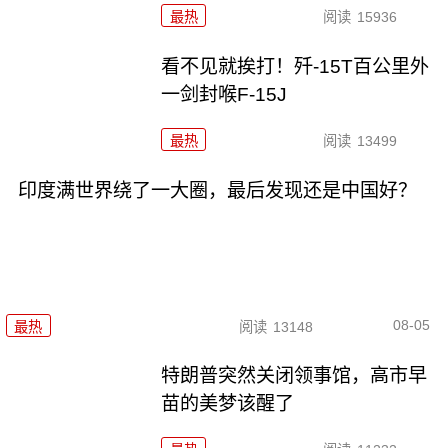
最热
阅读
15936
看不见就挨打！歼-15T百公里外
一剑封喉F-15J
最热
阅读
13499
印度满世界绕了一大圈，最后发现还是中国好？
08-05
最热
阅读
13148
特朗普突然关闭领事馆，高市早
苗的美梦该醒了