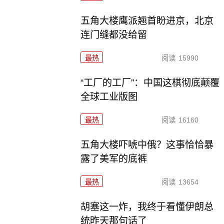
五角大楼鹰派翘首盼进京，北京
连门缝都没给留
最热
阅读
15990
“工厂的工厂”：中国这棋彻底颠覆
全球工业版图
最热
阅读
16160
五角大楼吓唬中俄？这事恰恰暴
露了美军的底裤
最热
阅读
13654
胡塞这一炸，我终于看懂伊朗总
统昨天那句话了