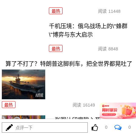
最热
阅读
11448
千机压境：俄乌战场上的\"蜂群
\"博弈与东大启示
最热
阅读
8848
算了不打了？特朗普这脚刹车，把全世界都晃吐了
08-03
最热
阅读
16149
一张图让印度陷入死寂，五枚金
0
0
牌背后的终极真相
点评一下