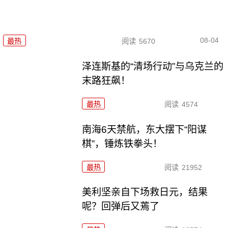
08-04
最热
阅读
5670
泽连斯基的“清场行动”与乌克兰的
末路狂飙！
最热
阅读
4574
南海6天禁航，东大摆下“阳谋
棋”，锤炼铁拳头！
最热
阅读
21952
美利坚亲自下场救日元，结果
呢？回弹后又蔫了