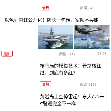
最热
阅读
8455
以色列内讧公开化！防长一句话，军队不买账
08-05
最热
阅读
6447
核牌局的模糊艺术：普京核红
线，到底有多红？
最热
阅读
5199
黄岩岛上空惊雷起！东大\"八一
\"警巡完全不一样