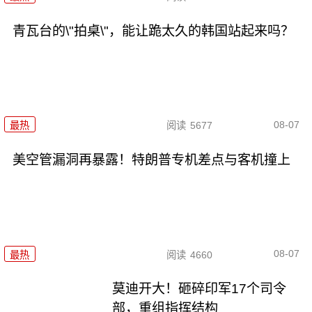
青瓦台的\"拍桌\"，能让跪太久的韩国站起来吗？
08-07
最热
阅读
5677
美空管漏洞再暴露！特朗普专机差点与客机撞上
08-07
最热
阅读
4660
莫迪开大！砸碎印军17个司令
部，重组指挥结构