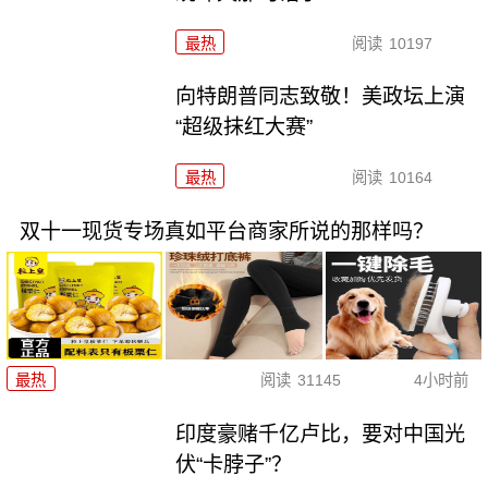
最热
阅读
10197
向特朗普同志致敬！美政坛上演
“超级抹红大赛”
最热
阅读
10164
双十一现货专场真如平台商家所说的那样吗？
最热
阅读
31145
4小时前
印度豪赌千亿卢比，要对中国光
伏“卡脖子”？