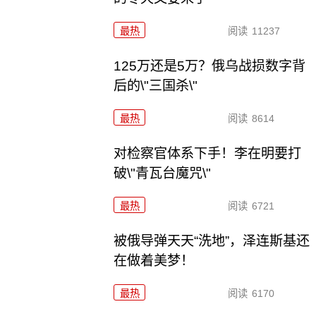
最热
阅读
11237
125万还是5万？俄乌战损数字背
后的\"三国杀\"
最热
阅读
8614
对检察官体系下手！李在明要打
破\"青瓦台魔咒\"
最热
阅读
6721
被俄导弹天天“洗地”，泽连斯基还
在做着美梦！
最热
阅读
6170