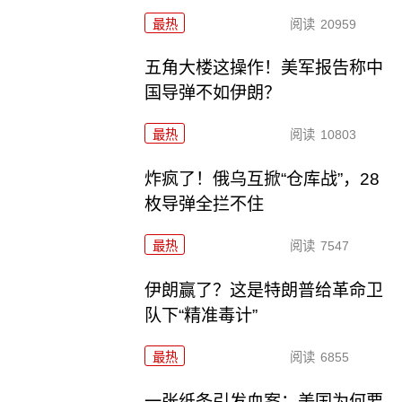
最热
阅读
20959
五角大楼这操作！美军报告称中
国导弹不如伊朗？
最热
阅读
10803
炸疯了！俄乌互掀“仓库战”，28
枚导弹全拦不住
最热
阅读
7547
伊朗赢了？这是特朗普给革命卫
队下“精准毒计”
最热
阅读
6855
一张纸条引发血案：美国为何要