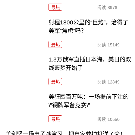
最热
阅读
8976
射程1800公里的“巨炮”，治得了
美军“焦虑”吗？
最热
阅读
15149
1.3万俄军直插日本海，美日的双
线噩梦开始了
最热
阅读
12849
美狂囤百万吨：一场提前下注的
\"铜牌军备竞赛\"
最热
阅读
10550
美利坚一场电子战演习，把自家救护机送了命！