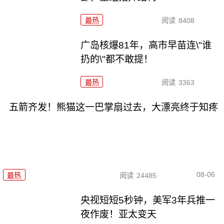
最热
阅读
8408
广岛核爆81年，高市早苗连\"谁
扔的\"都不敢提！
最热
阅读
3363
五箭齐发！熊猫这一巴掌扇过去，大漂亮终于知疼
08-06
最热
阅读
24485
央视短短5秒钟，美军3年兵推一
夜作废！亚太变天