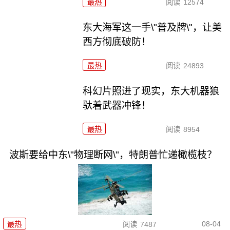
最热
阅读
12574
东大海军这一手\"普及牌\"，让美
西方彻底破防！
最热
阅读
24893
科幻片照进了现实，东大机器狼
驮着武器冲锋！
最热
阅读
8954
波斯要给中东\"物理断网\"，特朗普忙递橄榄枝？
08-04
最热
阅读
7487