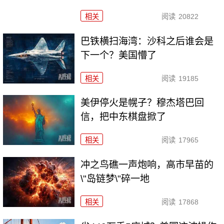
相关
阅读
20822
巴铁横扫海湾：沙科之后谁会是
下一个？美国懵了
相关
阅读
19185
美伊停火是幌子？穆杰塔巴回
信，把中东棋盘掀了
相关
阅读
17965
冲之鸟礁一声炮响，高市早苗的
\"岛链梦\"碎一地
相关
阅读
17868