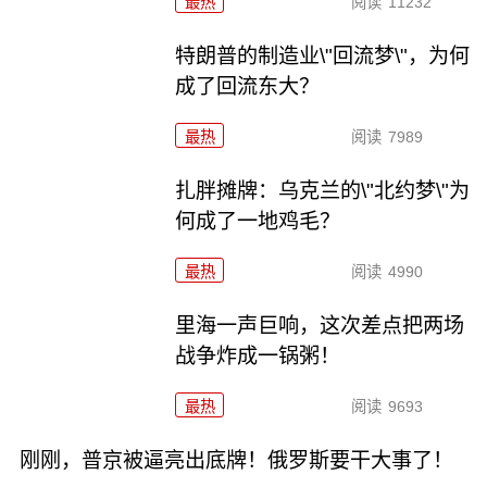
最热
阅读
11232
特朗普的制造业\"回流梦\"，为何
成了回流东大？
最热
阅读
7989
扎胖摊牌：乌克兰的\"北约梦\"为
何成了一地鸡毛？
最热
阅读
4990
里海一声巨响，这次差点把两场
战争炸成一锅粥！
最热
阅读
9693
刚刚，普京被逼亮出底牌！俄罗斯要干大事了！