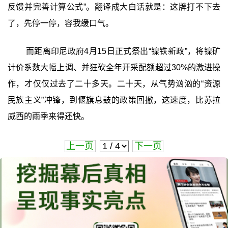
反馈并完善计算公式”。翻译成大白话就是：这牌打不下去
了，先停一停，容我缓口气。
而距离印尼政府4月15日正式祭出“镍铁新政”，将镍矿
计价系数大幅上调、并狂砍全年开采配额超过30%的激进操
作，才仅仅过去了二十多天。二十天，从气势汹汹的“资源
民族主义”冲锋，到偃旗息鼓的政策回撤，这速度，比苏拉
威西的雨季来得还快。
上一页
下一页