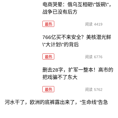
电商哭晕：俄乌互相砸\"饭碗\"，
战争已没有后方
最热
阅读
4419
766亿买不来安全？美核潜光鲜
\"大计划\"的背后
最热
阅读
6776
删去28字，扩军一整本！高市的
把戏骗不了东大
最热
阅读
5762
河水干了，欧洲的底裤露出来了，“生命线”告急