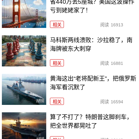
省440万丢5座城？美国这波操作
亏到姥姥家了！
相关
阅读
16913
马科斯两线溃败：沙拉稳了，南
海牌被东大刺穿
相关
阅读
16881
黄海这出“老将配新王”，把俄罗斯
海军看沉默了
相关
阅读
16594
算了不打了？特朗普这脚刹车，
把全世界都晃吐了