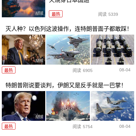
火烧穿日本国运
最热
阅读
5339
灭人种？以色列这波操作，连特朗普面子都敢踩！
08-04
最热
阅读
6905
特朗普刚说要谈判，伊朗又是反手就是一巴掌！
08-04
最热
阅读
5754