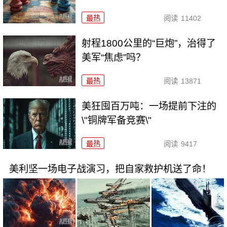
最热
阅读
11402
射程1800公里的“巨炮”，治得了
美军“焦虑”吗？
最热
阅读
13871
美狂囤百万吨：一场提前下注的
\"铜牌军备竞赛\"
最热
阅读
9417
美利坚一场电子战演习，把自家救护机送了命！