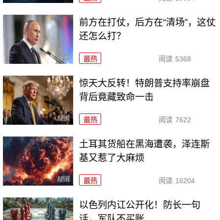
前方在打仗，后方在“清场”，这仗
还怎么打？
最热
阅读
5368
惊天大反转！特朗普支持率崩盘
背后竟藏致命一击
最热
阅读
7622
土耳其货船在黑海遭袭，泽连斯
基又惹了大麻烦
最热
阅读
16204
以色列内讧公开化！防长一句
话，军队不买账