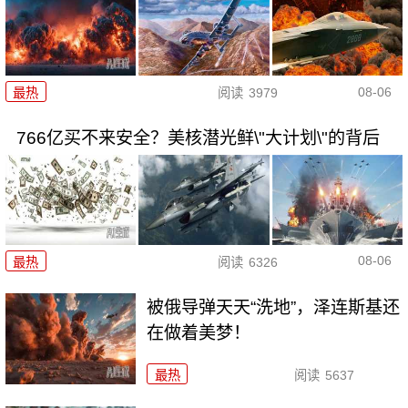
08-06
最热
阅读
3979
766亿买不来安全？美核潜光鲜\"大计划\"的背后
08-06
最热
阅读
6326
被俄导弹天天“洗地”，泽连斯基还
在做着美梦！
最热
阅读
5637