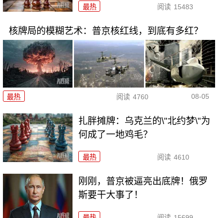
最热
阅读
15483
核牌局的模糊艺术：普京核红线，到底有多红？
08-05
最热
阅读
4760
扎胖摊牌：乌克兰的\"北约梦\"为
何成了一地鸡毛？
最热
阅读
4610
刚刚，普京被逼亮出底牌！俄罗
斯要干大事了！
最热
阅读
15699