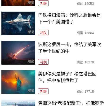
相关
阅读
19053
巴铁横扫海湾：沙科之后谁会是
下一个？美国懵了
相关
阅读
18884
波斯这狠厉一击，终结了美军吹
了半个世纪的牛
相关
阅读
18278
美伊停火是幌子？穆杰塔巴回
信，把中东棋盘掀了
相关
阅读
17715
黄海这出“老将配新王”，把俄罗斯