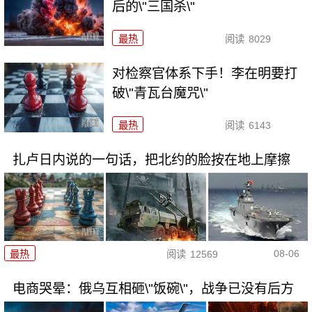
后的\"三国杀\"
最热
阅读
8029
对检察官体系下手！李在明要打
破\"青瓦台魔咒\"
最热
阅读
6143
扎卢日内说的一句话，把北约的脸按在地上摩擦
08-06
最热
阅读
12569
电商哭晕：俄乌互相砸\"饭碗\"，战争已没有后方