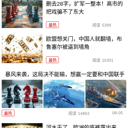
删去28字，扩军一整本！高市的
把戏骗不了东大
最热
阅读
5389
欧盟想关门，中国人就翻墙，布
鲁塞尔被逼到墙角
最热
阅读
16301
暴风来袭，这局决不能输，想赢一定要和中国联手
08-05
最热
阅读
14863
河水干了，欧洲的底裤露出来