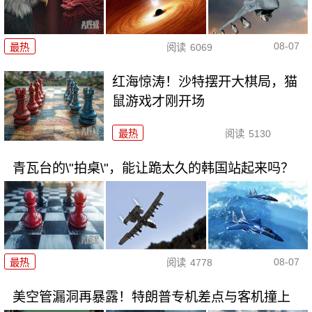
08-07
最热
阅读
6069
红海惊涛！沙特摆开大棋局，猫
鼠游戏才刚开场
最热
阅读
5130
青瓦台的\"拍桌\"，能让跪太久的韩国站起来吗？
08-07
最热
阅读
4778
美空管漏洞再暴露！特朗普专机差点与客机撞上