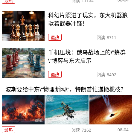
08-04
最热
阅读
11134
科幻片照进了现实，东大机器狼
驮着武器冲锋！
最热
阅读
8711
千机压境：俄乌战场上的\"蜂群
\"博弈与东大启示
最热
阅读
8492
波斯要给中东\"物理断网\"，特朗普忙递橄榄枝？
08-04
最热
阅读
7162