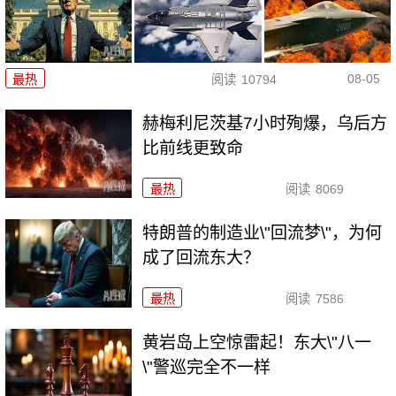
08-05
最热
阅读
10794
赫梅利尼茨基7小时殉爆，乌后方
比前线更致命
最热
阅读
8069
特朗普的制造业\"回流梦\"，为何
成了回流东大？
最热
阅读
7586
黄岩岛上空惊雷起！东大\"八一
\"警巡完全不一样