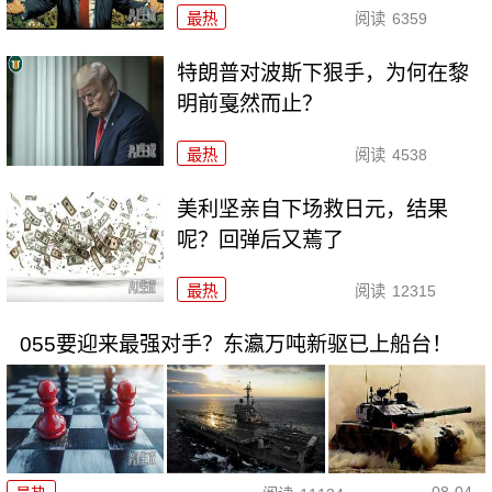
最热
阅读
6359
特朗普对波斯下狠手，为何在黎
明前戛然而止？
最热
阅读
4538
美利坚亲自下场救日元，结果
呢？回弹后又蔫了
最热
阅读
12315
055要迎来最强对手？东瀛万吨新驱已上船台！