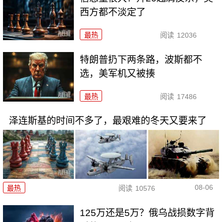
西方都不淡定了
最热
阅读
12036
特朗普扔下两条路，波斯都不
选，美军机又被揍
最热
阅读
17486
泽连斯基的时间不多了，最艰难的冬天又要来了
08-06
最热
阅读
10576
125万还是5万？俄乌战损数字背