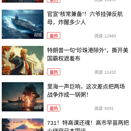
官宣“核常兼备”！六爷挂弹反航
母，炸醒多少人
最热
阅读
12480
特朗普一句“珍珠港除外”，撕开美
国霸权遮羞布
最热
阅读
11432
里海一声巨响，这次差点把两场
战争炸成一锅粥！
最热
阅读
9291
731！特高课还魂！高市早苗两把