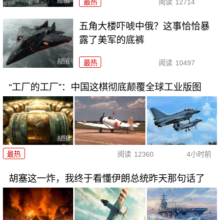
最热
阅读
12714
五角大楼吓唬中俄？这事恰恰暴
露了美军的底裤
最热
阅读
10497
“工厂的工厂”：中国这棋彻底颠覆全球工业版图
最热
阅读
12360
4小时前
胡塞这一炸，我终于看懂伊朗总统昨天那句话了