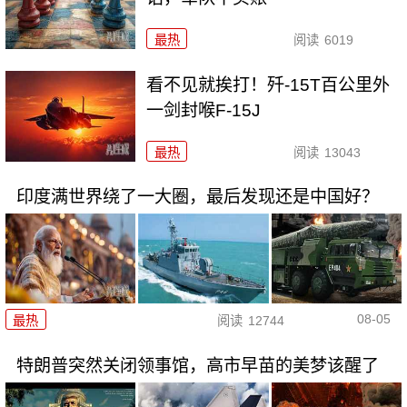
最热
阅读
6019
看不见就挨打！歼-15T百公里外
一剑封喉F-15J
最热
阅读
13043
印度满世界绕了一大圈，最后发现还是中国好？
08-05
最热
阅读
12744
特朗普突然关闭领事馆，高市早苗的美梦该醒了