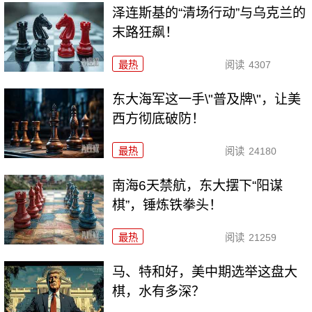
泽连斯基的“清场行动”与乌克兰的
末路狂飙！
最热
阅读
4307
东大海军这一手\"普及牌\"，让美
西方彻底破防！
最热
阅读
24180
南海6天禁航，东大摆下“阳谋
棋”，锤炼铁拳头！
最热
阅读
21259
马、特和好，美中期选举这盘大
棋，水有多深？