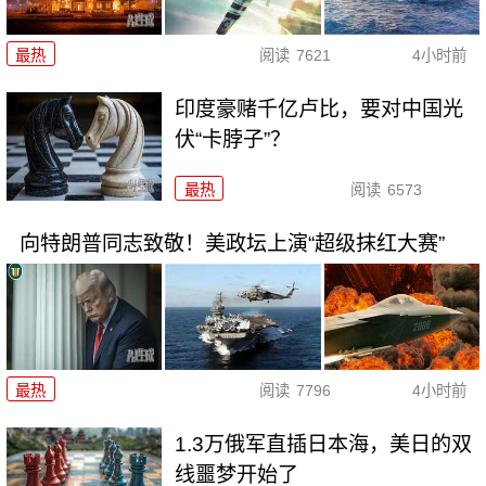
最热
阅读
7621
4小时前
印度豪赌千亿卢比，要对中国光
伏“卡脖子”？
最热
阅读
6573
向特朗普同志致敬！美政坛上演“超级抹红大赛”
最热
阅读
7796
4小时前
1.3万俄军直插日本海，美日的双
线噩梦开始了