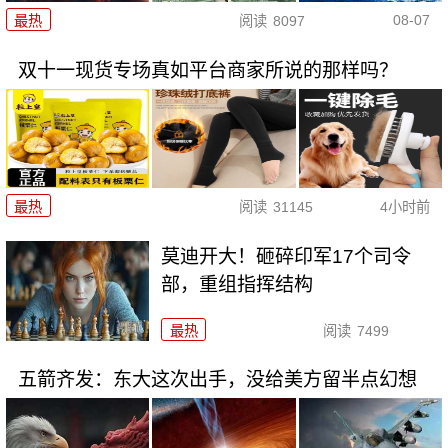
08-07
最热
阅读
8097
双十一现货专场真如平台商家所说的那样吗？
最热
阅读
31145
4小时前
莫迪开大！砸碎印军17个司令
部，重组指挥结构
最热
阅读
7499
五箭齐发：东大这次出手，没给美方留半点幻想