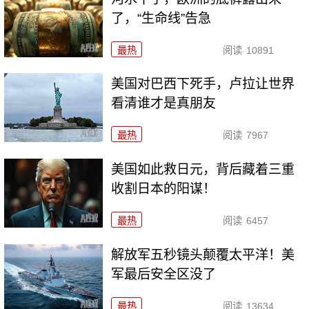
了，“生命线”告急
最热
阅读
10891
美国对巴西下死手，卢拉让世界
看清谁才是真朋友
最热
阅读
7967
美国如此救日元，背后藏着三重
收割日本的阳谋！
最热
阅读
6457
解放军五秒镜头颠覆太平洋！美
军最后安全区没了
最热
阅读
13634