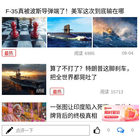
F-35真被波斯导弹端了！美军这次到底输在哪
08-04
最热
阅读
6985
算了不打了？特朗普这脚刹车，
把全世界都晃吐了
最热
阅读
15713
一张图让印度陷入死寂，五枚金
牌背后的终极真相
0
0
最热
阅读
10934
点评一下