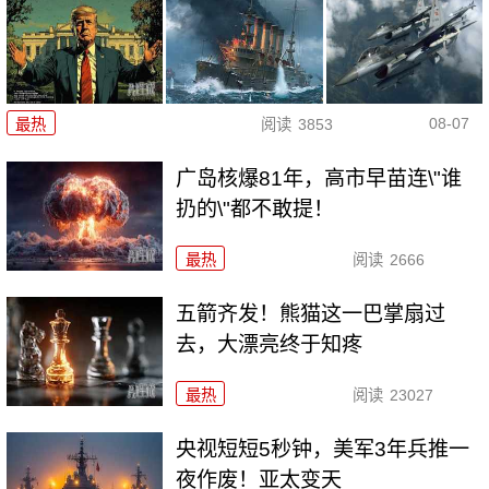
08-07
最热
阅读
3853
广岛核爆81年，高市早苗连\"谁
扔的\"都不敢提！
最热
阅读
2666
五箭齐发！熊猫这一巴掌扇过
去，大漂亮终于知疼
最热
阅读
23027
央视短短5秒钟，美军3年兵推一
夜作废！亚太变天