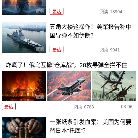
最热
阅读
18904
五角大楼这操作！美军报告称中
国导弹不如伊朗？
最热
阅读
9941
炸疯了！俄乌互掀“仓库战”，28枚导弹全拦不住
08-06
最热
阅读
6783
一张纸条引发血案：美国为何要
替日本“托底”？