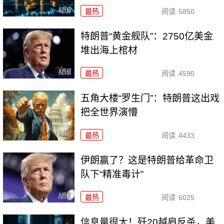
最热
阅读
5850
特朗普“黄金舰队”：2750亿美金
堆出海上棺材
最热
阅读
4590
五角大楼“罗生门”：特朗普这出戏
把全世界演懵
最热
阅读
4433
伊朗赢了？这是特朗普给革命卫
队下“精准毒计”
最热
阅读
6025
信息量很大！歼20越肩反杀，美