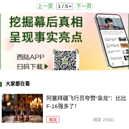
上一页
下一页
大家都在看
阿塞拜疆飞行员夸赞“枭龙”：比比
F-16强多了！
相关
阅读
23581