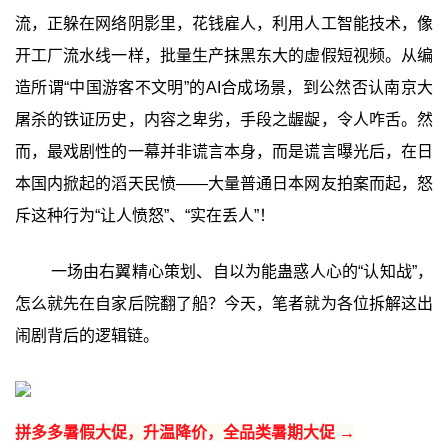
流，正躲在网络阴影里，花钱雇人，利用人工智能技术，像
开工厂流水线一样，批量生产抹黑东大的虚假短视频。从编
造所谓“中国游客不文明”的AI合成场景，到公然否认南京大
屠杀的铁证历史，内容之卑劣，手段之龌龊，令人咋舌。然
而，最戏剧性的一幕并非谎言本身，而是谎言曝光后，在日
本国内掀起的滔天民愤——大量普通日本网友拍案而起，怒
斥这种行为“让人愤怒”、“实在丢人”！
一场由右翼精心策划、自以为能蛊惑人心的“认知战”，
怎么就先在自家后院翻了船？今天，笔者就为各位拆解这出
闹剧背后的逻辑链。
拼多多暑假大促，升温降价，全品类暑期大促 →