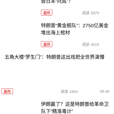
替日本“托底”？
最热
阅读
5879
特朗普“黄金舰队”：2750亿美金
堆出海上棺材
最热
阅读
4619
五角大楼“罗生门”：特朗普这出戏把全世界演懵
08-06
最热
阅读
4454
伊朗赢了？这是特朗普给革命卫
队下“精准毒计”