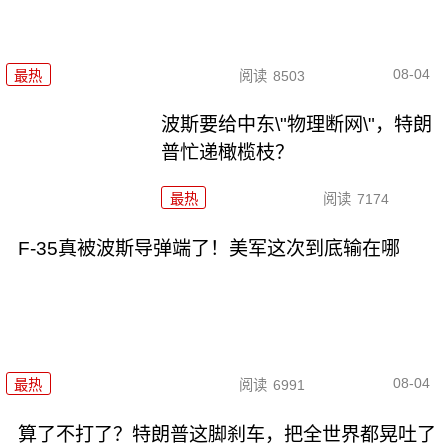
08-04
最热
阅读
8503
波斯要给中东\"物理断网\"，特朗
普忙递橄榄枝？
最热
阅读
7174
F-35真被波斯导弹端了！美军这次到底输在哪
08-04
最热
阅读
6991
算了不打了？特朗普这脚刹车，把全世界都晃吐了