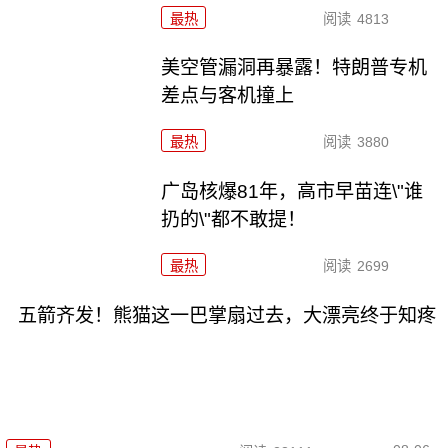
最热
阅读
4813
美空管漏洞再暴露！特朗普专机
差点与客机撞上
最热
阅读
3880
广岛核爆81年，高市早苗连\"谁
扔的\"都不敢提！
最热
阅读
2699
五箭齐发！熊猫这一巴掌扇过去，大漂亮终于知疼