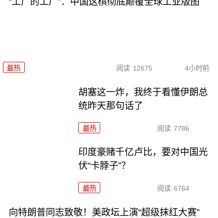
“工厂的工厂”：中国这棋彻底颠覆全球工业版图
最热
阅读
12675
4小时前
胡塞这一炸，我终于看懂伊朗总
统昨天那句话了
最热
阅读
7786
印度豪赌千亿卢比，要对中国光
伏“卡脖子”？
最热
阅读
6764
向特朗普同志致敬！美政坛上演“超级抹红大赛”