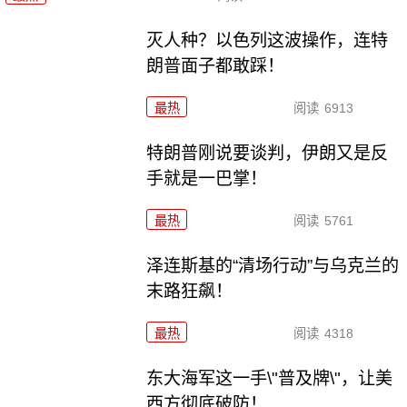
灭人种？以色列这波操作，连特
朗普面子都敢踩！
最热
阅读
6913
特朗普刚说要谈判，伊朗又是反
手就是一巴掌！
最热
阅读
5761
泽连斯基的“清场行动”与乌克兰的
末路狂飙！
最热
阅读
4318
东大海军这一手\"普及牌\"，让美
西方彻底破防！