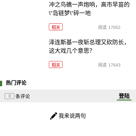
冲之鸟礁一声炮响，高市早苗的
\"岛链梦\"碎一地
相关
阅读
17652
泽连斯基一夜斩总理又砍防长，
这大戏几个意思？
相关
阅读
17643
热门评论
登陆
0
条评论
我来说两句