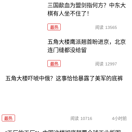
三国歃血为盟剑指何方？中东大
棋有人坐不住了！
最热
阅读
13565
五角大楼鹰派翘首盼进京，北京
连门缝都没给留
最热
阅读
12997
五角大楼吓唬中俄？这事恰恰暴露了美军的底裤
最热
阅读
10716
4小时前