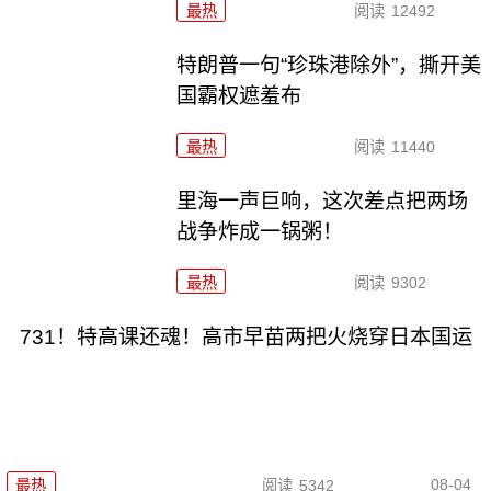
最热
阅读
12492
特朗普一句“珍珠港除外”，撕开美
国霸权遮羞布
最热
阅读
11440
里海一声巨响，这次差点把两场
战争炸成一锅粥！
最热
阅读
9302
731！特高课还魂！高市早苗两把火烧穿日本国运
08-04
最热
阅读
5342