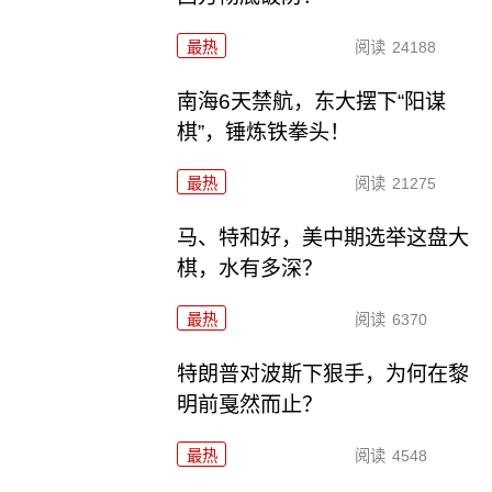
最热
阅读
24188
南海6天禁航，东大摆下“阳谋
棋”，锤炼铁拳头！
最热
阅读
21275
马、特和好，美中期选举这盘大
棋，水有多深？
最热
阅读
6370
特朗普对波斯下狠手，为何在黎
明前戛然而止？
最热
阅读
4548