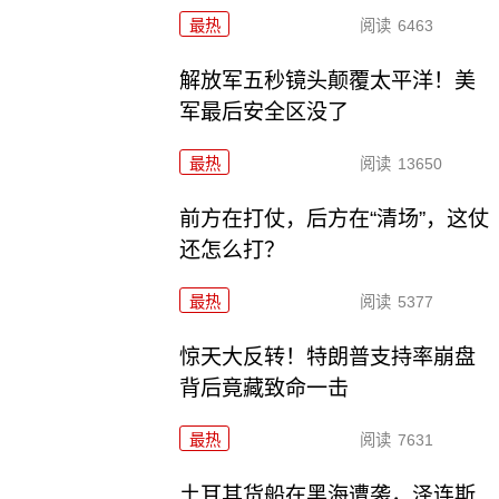
最热
阅读
6463
解放军五秒镜头颠覆太平洋！美
军最后安全区没了
最热
阅读
13650
前方在打仗，后方在“清场”，这仗
还怎么打？
最热
阅读
5377
惊天大反转！特朗普支持率崩盘
背后竟藏致命一击
最热
阅读
7631
土耳其货船在黑海遭袭，泽连斯