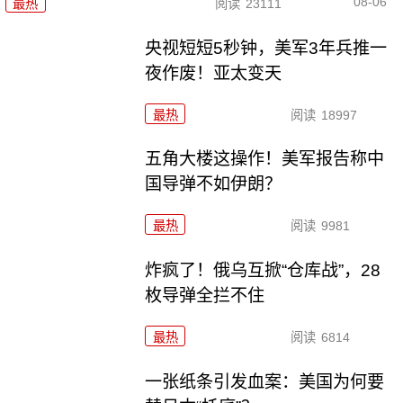
08-06
最热
阅读
23111
央视短短5秒钟，美军3年兵推一
夜作废！亚太变天
最热
阅读
18997
五角大楼这操作！美军报告称中
国导弹不如伊朗？
最热
阅读
9981
炸疯了！俄乌互掀“仓库战”，28
枚导弹全拦不住
最热
阅读
6814
一张纸条引发血案：美国为何要