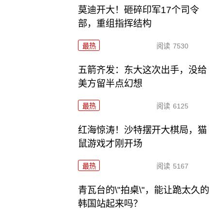
莫迪开大！砸碎印军17个司令
部，重组指挥结构
最热
阅读
7530
五箭齐发：东大这次出手，没给
美方留半点幻想
最热
阅读
6125
红海惊涛！沙特摆开大棋局，猫
鼠游戏才刚开场
最热
阅读
5167
青瓦台的\"拍桌\"，能让跪太久的
韩国站起来吗？