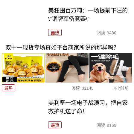
美狂囤百万吨：一场提前下注的
\"铜牌军备竞赛\"
最热
阅读
9486
双十一现货专场真如平台商家所说的那样吗？
最热
阅读
31145
4小时前
美利坚一场电子战演习，把自家
救护机送了命！
最热
阅读
8169