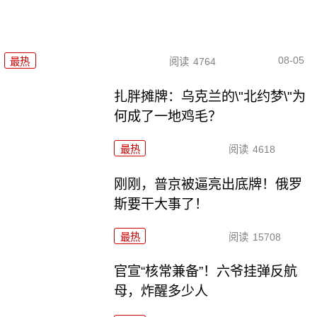
08-05
最热
阅读
4764
扎胖摊牌：乌克兰的\"北约梦\"为
何成了一地鸡毛？
最热
阅读
4618
刚刚，普京被逼亮出底牌！俄罗
斯要干大事了！
最热
阅读
15708
官宣“核常兼备”！六爷挂弹反航
母，炸醒多少人