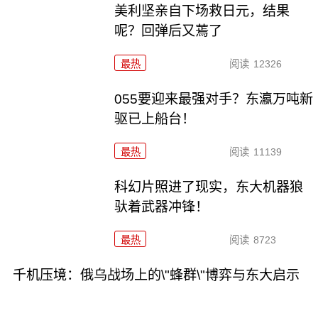
美利坚亲自下场救日元，结果
呢？回弹后又蔫了
最热
阅读
12326
055要迎来最强对手？东瀛万吨新
驱已上船台！
最热
阅读
11139
科幻片照进了现实，东大机器狼
驮着武器冲锋！
最热
阅读
8723
千机压境：俄乌战场上的\"蜂群\"博弈与东大启示