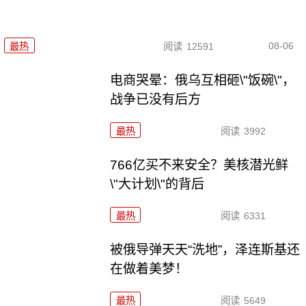
08-06
最热
阅读
12591
电商哭晕：俄乌互相砸\"饭碗\"，
战争已没有后方
最热
阅读
3992
766亿买不来安全？美核潜光鲜
\"大计划\"的背后
最热
阅读
6331
被俄导弹天天“洗地”，泽连斯基还
在做着美梦！
最热
阅读
5649