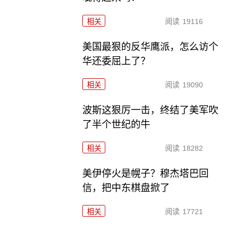
相关
阅读
19116
美国最狠的反华鹰派，怎么访个
华还委屈上了？
相关
阅读
19090
波斯这狠厉一击，终结了美军吹
了半个世纪的牛
相关
阅读
18282
美伊停火是幌子？穆杰塔巴回
信，把中东棋盘掀了
相关
阅读
17721