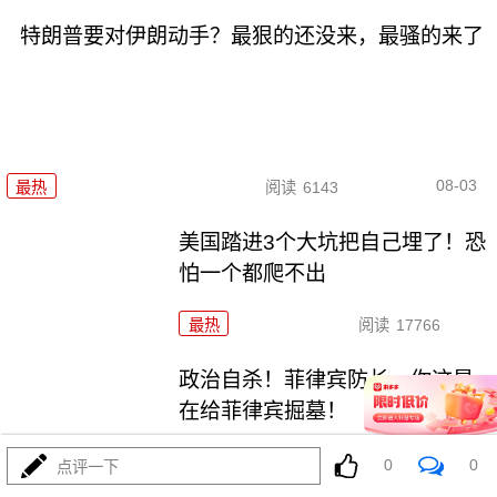
特朗普要对伊朗动手？最狠的还没来，最骚的来了
08-03
最热
阅读
6143
美国踏进3个大坑把自己埋了！恐
怕一个都爬不出
最热
阅读
17766
政治自杀！菲律宾防长，你这是
在给菲律宾掘墓！
最热
阅读
7149
0
0
点评一下