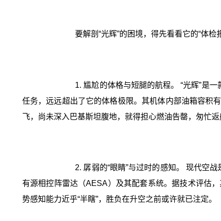
要解剖“光辉”的困境，得先看看它的“体检
1. 尴尬的体格与短腿的航程。 “光辉
任务，远远超出了它的体格极限。其机体内部油箱容积有限
飞，尚未深入巴基斯坦腹地，就得担心燃油告罄，匆忙返航
2. 孱弱的“眼睛”与过时的感知。 现代
有源相控阵雷达（AESA）及其配套系统。据技术评估，其
势感知能力近乎“半瞎”，胜负在升空之前或许就已注定。