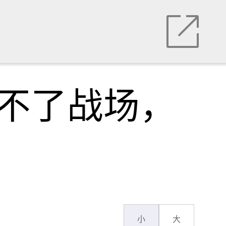
上不了战场，
小
大