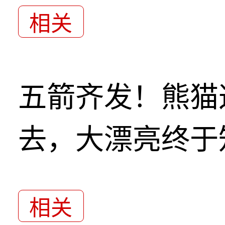
相关
五箭齐发！熊猫
去，大漂亮终于
相关