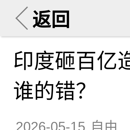
返回
印度砸百亿造
谁的错？
2026-05-15
自由