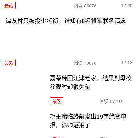
12-20
最热
阅读
85678
谭友林只被授少将衔，谁知有8名将军联名请愿
12-18
最热
阅读
70076
聂荣臻回江津老家，结果到母校
参观时却很失望
最热
阅读
57703
毛主席临终前发出19字绝密电
报，徐帅落泪了