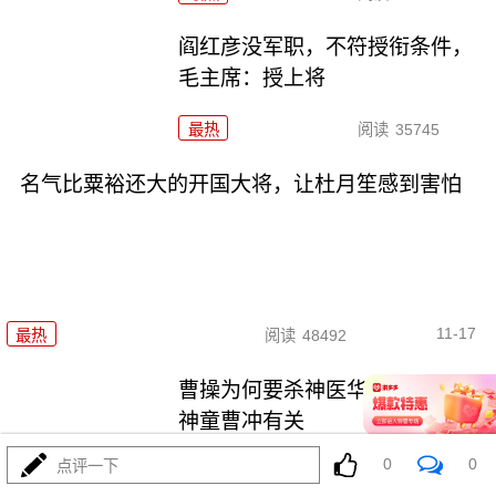
阎红彦没军职，不符授衔条件，
毛主席：授上将
最热
阅读
35745
名气比粟裕还大的开国大将，让杜月笙感到害怕
11-17
最热
阅读
48492
曹操为何要杀神医华佗？竟然和
神童曹冲有关
0
0
点评一下
最热
阅读
41227