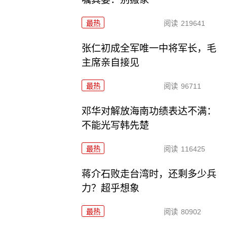
最热
阅读
219641
张仁初成全军唯一中将军长，毛
主席亲自接见
最热
阅读
96711
邓华对解放海南功绩表达不满：
不能光写韩先楚
最热
阅读
116425
蒋介石败走台湾时，还剩多少兵
力？超乎想象
最热
阅读
80902