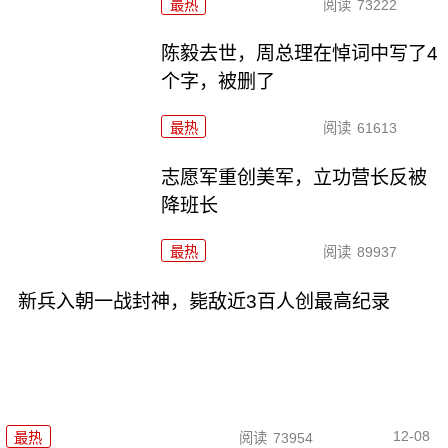
最热
阅读
73222
陈毅去世，周总理在悼词中写了4
个字，被删了
最热
阅读
61613
志愿军重创美军，立功营长反被
降班长
最热
阅读
89937
新兵入朝一战封神，毙敌近3百人创最高纪录
12-08
最热
阅读
73954