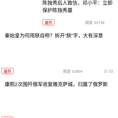
陈独秀后人致信，邓小平：立即
保护陈独秀墓
最热
阅读
33736
秦始皇为何用朕自称？拆开“朕”字，大有深意
11-22
最热
阅读
52904
康熙2次围歼俄军收复雅克萨城，归属了俄罗斯