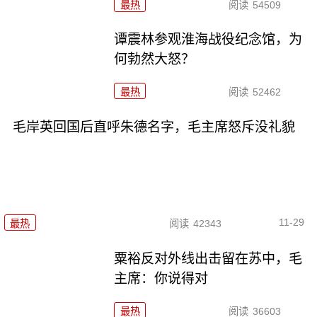
最热
阅读
54509
谭震林参观淮海战役纪念馆，为
何勃然大怒？
最热
阅读
52462
毛岸英回国后直呼朱德名字，毛主席怒斥没礼貌
11-29
最热
阅读
42343
粟裕反对外线出击留在苏中，毛
主席：你说得对
最热
阅读
36603