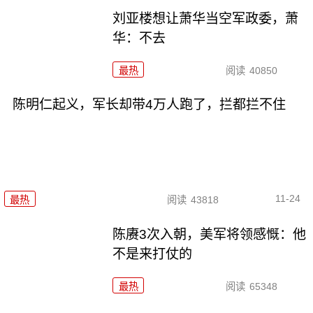
刘亚楼想让萧华当空军政委，萧
华：不去
最热
阅读
40850
陈明仁起义，军长却带4万人跑了，拦都拦不住
11-24
最热
阅读
43818
陈赓3次入朝，美军将领感慨：他
不是来打仗的
最热
阅读
65348