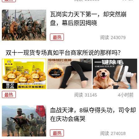
瓦岗实力天下第一，却突然崩
盘，幕后原因揭晓
最热
阅读
243079
双十一现货专场真如平台商家所说的那样吗？
最热
阅读
31145
4小时前
血战天津，8纵夺得头功，司令却
在庆功会痛哭
最热
阅读
274018