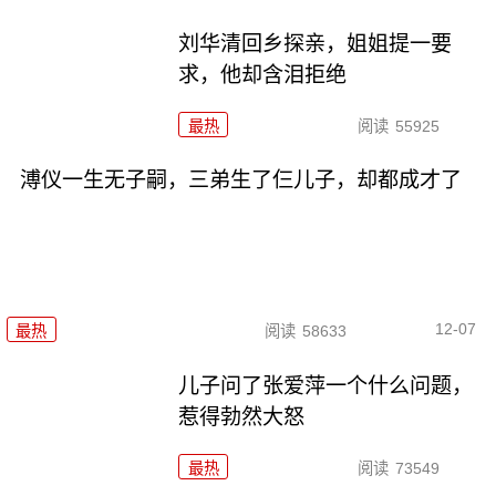
刘华清回乡探亲，姐姐提一要
求，他却含泪拒绝
最热
阅读
55925
溥仪一生无子嗣，三弟生了仨儿子，却都成才了
12-07
最热
阅读
58633
儿子问了张爱萍一个什么问题，
惹得勃然大怒
最热
阅读
73549