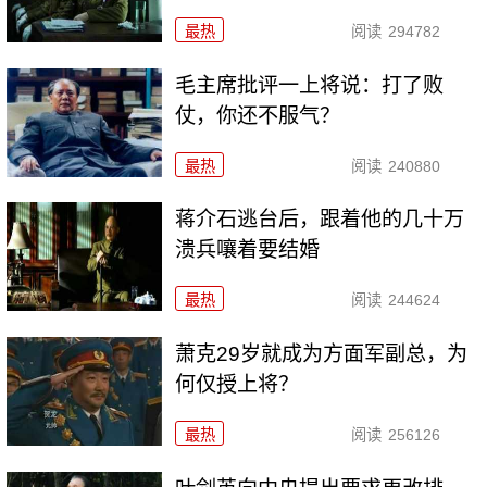
最热
阅读
294782
毛主席批评一上将说：打了败
仗，你还不服气？
最热
阅读
240880
蒋介石逃台后，跟着他的几十万
溃兵嚷着要结婚
最热
阅读
244624
萧克29岁就成为方面军副总，为
何仅授上将？
最热
阅读
256126