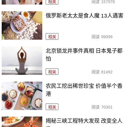
相关
阅读
157978
俄罗斯老太太是食人魔 13人遇害
相关
阅读
99099
北京锁龙井事件真相 日本鬼子都
怕
相关
阅读
81492
农民工挖出稀世珍宝 价值半个香
港
相关
阅读
70301
揭秘三峡工程特大发现 改变全人