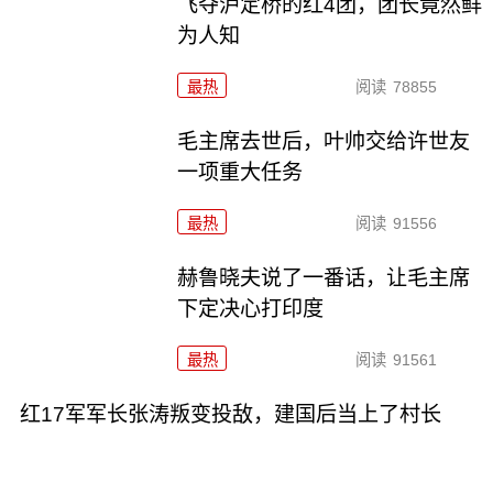
飞夺泸定桥的红4团，团长竟然鲜
为人知
最热
阅读
78855
毛主席去世后，叶帅交给许世友
一项重大任务
最热
阅读
91556
赫鲁晓夫说了一番话，让毛主席
下定决心打印度
最热
阅读
91561
红17军军长张涛叛变投敌，建国后当上了村长