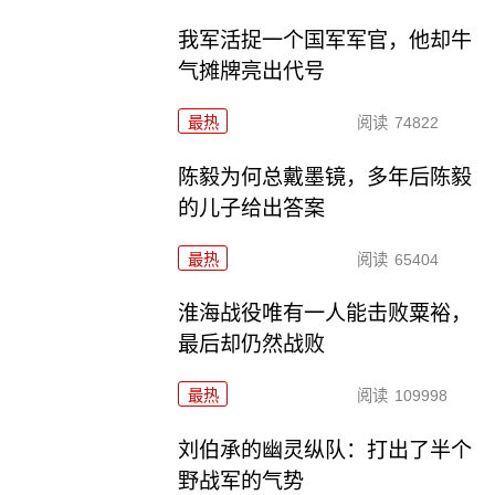
我军活捉一个国军军官，他却牛
气摊牌亮出代号
最热
阅读
74822
陈毅为何总戴墨镜，多年后陈毅
的儿子给出答案
最热
阅读
65404
淮海战役唯有一人能击败粟裕，
最后却仍然战败
最热
阅读
109998
刘伯承的幽灵纵队：打出了半个
野战军的气势