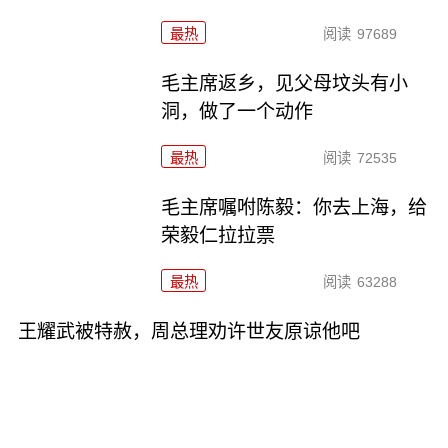
最热
阅读
97689
毛主席返乡，见父母坟头有小
洞，做了一个动作
最热
阅读
72535
毛主席嘱咐陈毅：你去上海，给
荣毅仁拉拉票
最热
阅读
63288
王耀武被特赦，周总理劝许世友原谅他吧