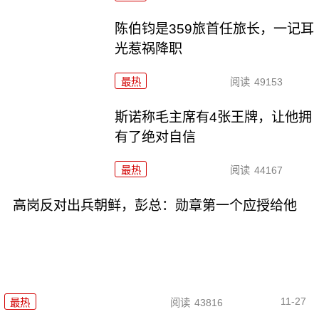
陈伯钧是359旅首任旅长，一记耳
光惹祸降职
最热
阅读
49153
斯诺称毛主席有4张王牌，让他拥
有了绝对自信
最热
阅读
44167
高岗反对出兵朝鲜，彭总：勋章第一个应授给他
11-27
最热
阅读
43816