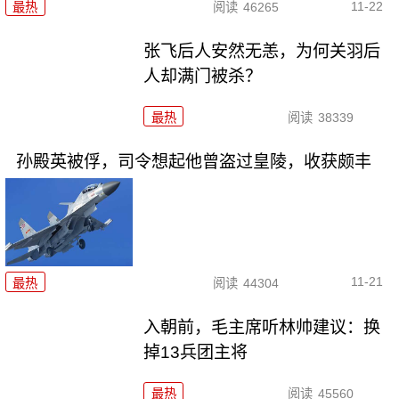
11-22
最热
阅读
46265
张飞后人安然无恙，为何关羽后
人却满门被杀？
最热
阅读
38339
孙殿英被俘，司令想起他曾盗过皇陵，收获颇丰
11-21
最热
阅读
44304
入朝前，毛主席听林帅建议：换
掉13兵团主将
最热
阅读
45560