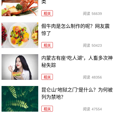
类
相关
阅读
56639
假牛肉是怎么制作的呢？网友震
惊了
相关
阅读
50423
内蒙古有座“吃人湖”，人畜多次神
秘失踪
相关
阅读
48356
昆仑山“地狱之门”是什么？为何被
列为禁地？
相关
阅读
47554