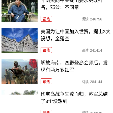
叶剑英向中央提出要求更改排
名，邓公：不同意
最热
阅读
246756
美国为让中国加入世贸，提出3大
设想，全落空
最热
阅读
241414
解放海南，四野登岛会师后，发
现有两万多红军
最热
阅读
284144
珍宝岛战争失败而归，苏军总结
了3个没想到
最热
阅读
310879