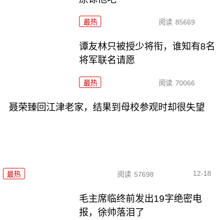
最热
阅读
85669
谭友林只被授少将衔，谁知有8名
将军联名请愿
最热
阅读
70066
聂荣臻回江津老家，结果到母校参观时却很失望
12-18
最热
阅读
57698
毛主席临终前发出19字绝密电
报，徐帅落泪了