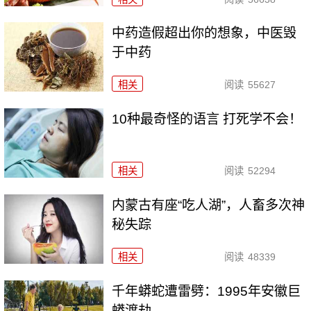
中药造假超出你的想象，中医毁
于中药
相关
阅读
55627
10种最奇怪的语言 打死学不会！
相关
阅读
52294
内蒙古有座“吃人湖”，人畜多次神
秘失踪
相关
阅读
48339
千年蟒蛇遭雷劈：1995年安徽巨
蟒渡劫