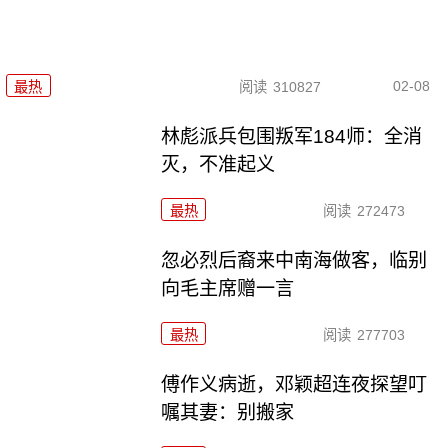
02-08
最热
阅读
310827
林彪派兵包围叛军184师：全消
灭，不准起义
最热
阅读
272473
忽必烈后裔来中南海做客，临别
向毛主席赠一言
最热
阅读
277703
傅作义病逝，邓颖超连夜探望叮
嘱其妻：别搬家