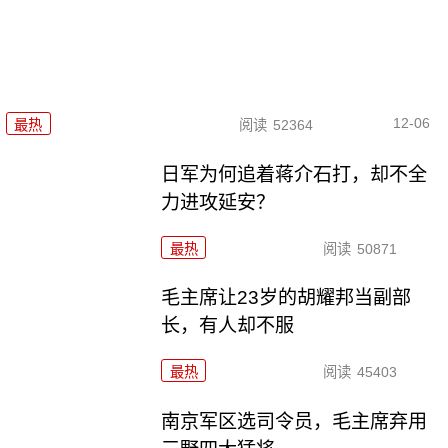
12-06
最热
阅读
52364
日军为何追着蒋介石打，却不全
力进攻延安？
最热
阅读
50871
毛主席让23岁的胡耀邦当副部
长，有人却不服
最热
阅读
45403
南京军区选司令员，毛主席弃用