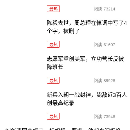
最热
阅读
73214
陈毅去世，周总理在悼词中写了4
个字，被删了
最热
阅读
61607
志愿军重创美军，立功营长反被
降班长
最热
阅读
89928
新兵入朝一战封神，毙敌近3百人
创最高纪录
最热
阅读
73948