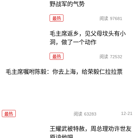
野战军的气势
最热
阅读
97681
毛主席返乡，见父母坟头有小
洞，做了一个动作
最热
阅读
72532
毛主席嘱咐陈毅：你去上海，给荣毅仁拉拉票
12-21
最热
阅读
63283
王耀武被特赦，周总理劝许世友
原谅他吧