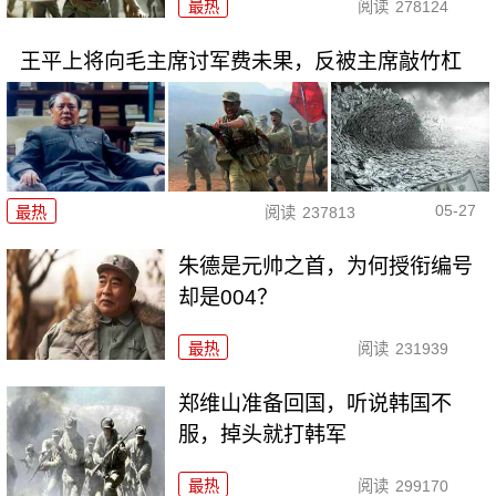
最热
阅读
278124
王平上将向毛主席讨军费未果，反被主席敲竹杠
05-27
最热
阅读
237813
朱德是元帅之首，为何授衔编号
却是004？
最热
阅读
231939
郑维山准备回国，听说韩国不
服，掉头就打韩军
最热
阅读
299170