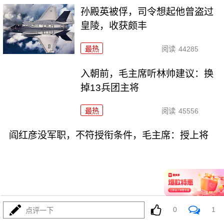
孙殿英被俘，司令想起他曾盗过
皇陵，收获颇丰
最热
阅读
44285
入朝前，毛主席听林帅建议：换
掉13兵团主将
最热
阅读
45556
阎红彦没军职，不符授衔条件，毛主席：授上将
11-20
最热
阅读
35738
0
1
点评一下