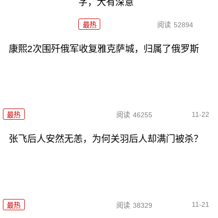
字，大有深意
最热
阅读
52894
康熙2次围歼俄军收复雅克萨城，归属了俄罗斯
11-22
最热
阅读
46255
张飞后人安然无恙，为何关羽后人却满门被杀？
11-21
最热
阅读
38329