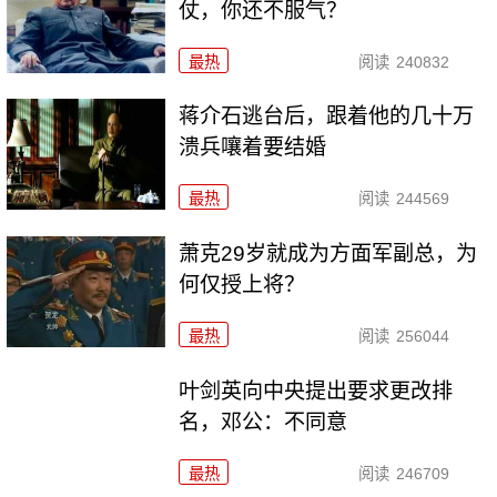
仗，你还不服气？
最热
阅读
240832
蒋介石逃台后，跟着他的几十万
溃兵嚷着要结婚
最热
阅读
244569
萧克29岁就成为方面军副总，为
何仅授上将？
最热
阅读
256044
叶剑英向中央提出要求更改排
名，邓公：不同意
最热
阅读
246709