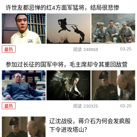
许世友都忌惮的红4方面军猛将，结局很悲惨
03-25
最热
阅读
248868
参加过长征的国军中将，毛主席却令其重回敌营
03-20
最热
阅读
230325
辽沈战役，蒋介石为何会发疯般
下令进攻塔山？