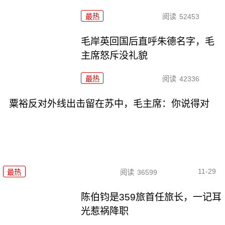
最热
阅读
52453
毛岸英回国后直呼朱德名字，毛
主席怒斥没礼貌
最热
阅读
42336
粟裕反对外线出击留在苏中，毛主席：你说得对
11-29
最热
阅读
36599
陈伯钧是359旅首任旅长，一记耳
光惹祸降职