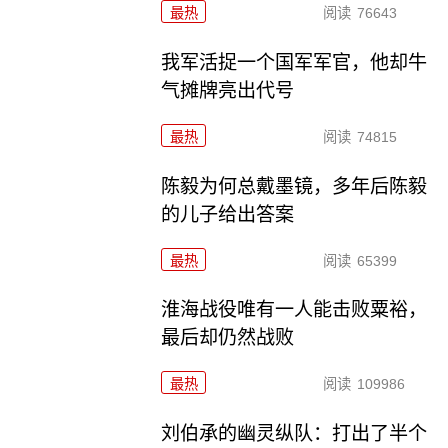
最热
阅读
76643
我军活捉一个国军军官，他却牛
气摊牌亮出代号
最热
阅读
74815
陈毅为何总戴墨镜，多年后陈毅
的儿子给出答案
最热
阅读
65399
淮海战役唯有一人能击败粟裕，
最后却仍然战败
最热
阅读
109986
刘伯承的幽灵纵队：打出了半个