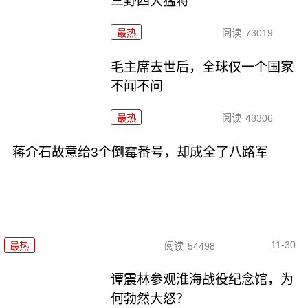
三野四大猛将
最热
阅读
73019
毛主席去世后，全球仅一个国家
不闻不问
最热
阅读
48306
蒋介石故意给3个倒霉番号，却成全了八路军
11-30
最热
阅读
54498
谭震林参观淮海战役纪念馆，为
何勃然大怒？