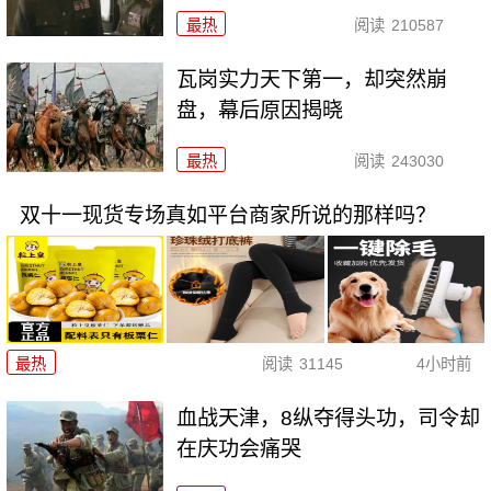
最热
阅读
210587
瓦岗实力天下第一，却突然崩
盘，幕后原因揭晓
最热
阅读
243030
双十一现货专场真如平台商家所说的那样吗？
最热
阅读
31145
4小时前
血战天津，8纵夺得头功，司令却
在庆功会痛哭