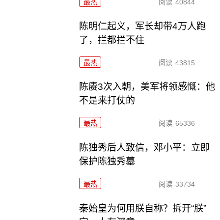
最热
阅读
40844
陈明仁起义，军长却带4万人跑
了，拦都拦不住
最热
阅读
43815
陈赓3次入朝，美军将领感慨：他
不是来打仗的
最热
阅读
65336
陈独秀后人致信，邓小平：立即
保护陈独秀墓
最热
阅读
33734
秦始皇为何用朕自称？拆开“朕”