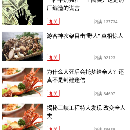
一杯牛奶强壮一个民族，这是奶
厂编造的谎言
相关
阅读
137734
游客神农架目击“野人” 真相惊人
相关
阅读
92123
为什么人死后会托梦给亲人？还
真不是封建迷信
相关
阅读
84697
揭秘三峡工程特大发现 改变全人
类
相关
阅读
56638