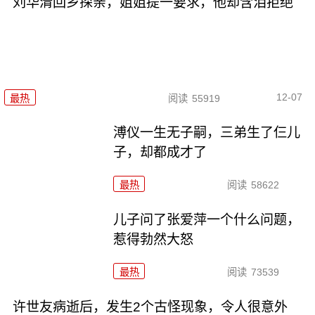
刘华清回乡探亲，姐姐提一要求，他却含泪拒绝
12-07
最热
阅读
55919
溥仪一生无子嗣，三弟生了仨儿
子，却都成才了
最热
阅读
58622
儿子问了张爱萍一个什么问题，
惹得勃然大怒
最热
阅读
73539
许世友病逝后，发生2个古怪现象，令人很意外