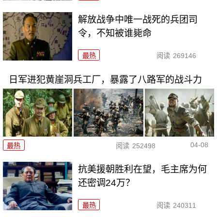
解放战争中唯一战死的兵团司
令，不知被谁毙命
最热
阅读
269146
日军进犯黄崖洞兵工厂，暴露了八路军的战斗力
04-08
最热
阅读
252498
抗美援朝胜利在望，毛主席为何
还密调24万？
最热
阅读
240311