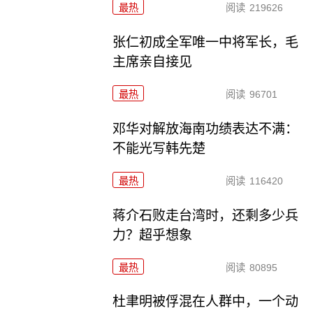
最热
阅读
219626
张仁初成全军唯一中将军长，毛
主席亲自接见
最热
阅读
96701
邓华对解放海南功绩表达不满：
不能光写韩先楚
最热
阅读
116420
蒋介石败走台湾时，还剩多少兵
力？超乎想象
最热
阅读
80895
杜聿明被俘混在人群中，一个动