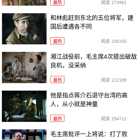
最热
阅读
273961
和林彪赶到东北的五位将军，建
国后遭遇各不同
最热
阅读
226150
湘江战役前，毛主席4次提出破敌
良机，没采纳
最热
阅读
212189
他是指点蒋介石退守台湾的高
人，从小就是神童
最热
阅读
294712
毛主席批评一上将说：打了败