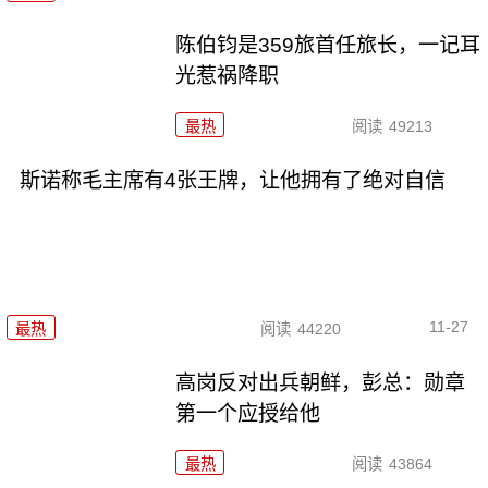
陈伯钧是359旅首任旅长，一记耳
光惹祸降职
最热
阅读
49213
斯诺称毛主席有4张王牌，让他拥有了绝对自信
11-27
最热
阅读
44220
高岗反对出兵朝鲜，彭总：勋章
第一个应授给他
最热
阅读
43864