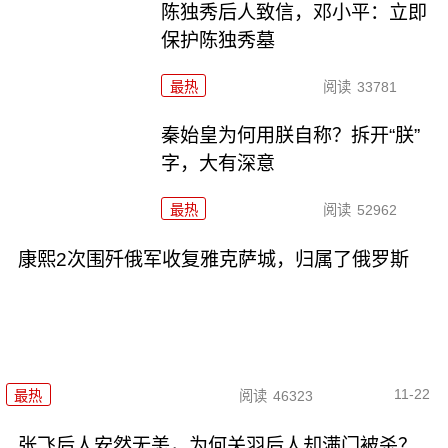
陈独秀后人致信，邓小平：立即
保护陈独秀墓
最热
阅读
33781
秦始皇为何用朕自称？拆开“朕”
字，大有深意
最热
阅读
52962
康熙2次围歼俄军收复雅克萨城，归属了俄罗斯
11-22
最热
阅读
46323
张飞后人安然无恙，为何关羽后人却满门被杀？