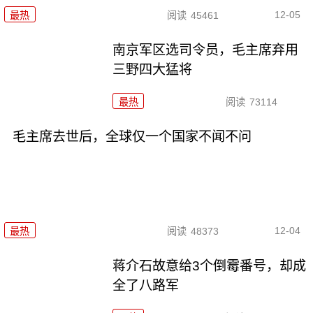
12-05
最热
阅读
45461
南京军区选司令员，毛主席弃用
三野四大猛将
最热
阅读
73114
毛主席去世后，全球仅一个国家不闻不问
12-04
最热
阅读
48373
蒋介石故意给3个倒霉番号，却成
全了八路军