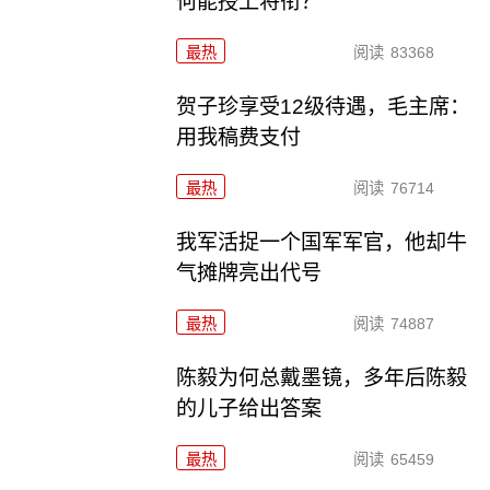
何能授上将衔？
最热
阅读
83368
贺子珍享受12级待遇，毛主席：
用我稿费支付
最热
阅读
76714
我军活捉一个国军军官，他却牛
气摊牌亮出代号
最热
阅读
74887
陈毅为何总戴墨镜，多年后陈毅
的儿子给出答案
最热
阅读
65459