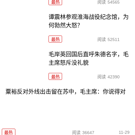
最热
阅读
54565
谭震林参观淮海战役纪念馆，为
何勃然大怒？
最热
阅读
52511
毛岸英回国后直呼朱德名字，毛
主席怒斥没礼貌
最热
阅读
42390
粟裕反对外线出击留在苏中，毛主席：你说得对
11-29
最热
阅读
36647