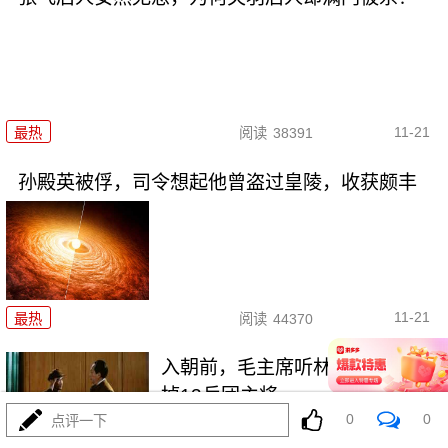
11-21
最热
阅读
38391
孙殿英被俘，司令想起他曾盗过皇陵，收获颇丰
11-21
最热
阅读
44370
入朝前，毛主席听林帅建议：换
掉13兵团主将
0
0
点评一下
最热
阅读
45619