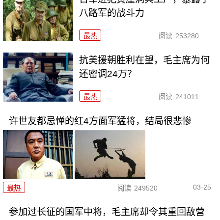
八路军的战斗力
最热
阅读
253280
抗美援朝胜利在望，毛主席为何
还密调24万？
最热
阅读
241011
许世友都忌惮的红4方面军猛将，结局很悲惨
03-25
最热
阅读
249520
参加过长征的国军中将，毛主席却令其重回敌营