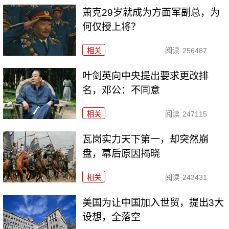
萧克29岁就成为方面军副总，为
何仅授上将？
相关
阅读
256487
叶剑英向中央提出要求更改排
名，邓公：不同意
相关
阅读
247115
瓦岗实力天下第一，却突然崩
盘，幕后原因揭晓
相关
阅读
243431
美国为让中国加入世贸，提出3大
设想，全落空