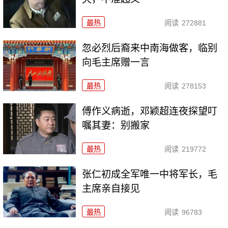
最热
阅读
272881
忽必烈后裔来中南海做客，临别
向毛主席赠一言
最热
阅读
278153
傅作义病逝，邓颖超连夜探望叮
嘱其妻：别搬家
最热
阅读
219772
张仁初成全军唯一中将军长，毛
主席亲自接见
最热
阅读
96783