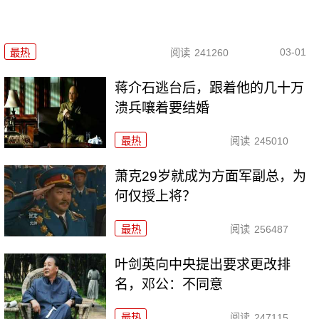
03-01
最热
阅读
241260
蒋介石逃台后，跟着他的几十万
溃兵嚷着要结婚
最热
阅读
245010
萧克29岁就成为方面军副总，为
何仅授上将？
最热
阅读
256487
叶剑英向中央提出要求更改排
名，邓公：不同意
最热
阅读
247115