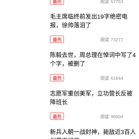
最热
阅读
57753
毛主席临终前发出19字绝密电
报，徐帅落泪了
最热
阅读
73277
陈毅去世，周总理在悼词中写了4
个字，被删了
最热
阅读
61644
志愿军重创美军，立功营长反被
降班长
最热
阅读
90004
新兵入朝一战封神，毙敌近3百人