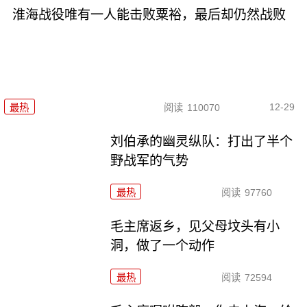
淮海战役唯有一人能击败粟裕，最后却仍然战败
12-29
最热
阅读
110070
刘伯承的幽灵纵队：打出了半个
野战军的气势
最热
阅读
97760
毛主席返乡，见父母坟头有小
洞，做了一个动作
最热
阅读
72594