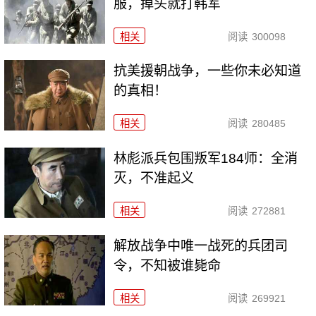
服，掉头就打韩军
相关
阅读
300098
抗美援朝战争，一些你未必知道
的真相！
相关
阅读
280485
林彪派兵包围叛军184师：全消
灭，不准起义
相关
阅读
272881
解放战争中唯一战死的兵团司
令，不知被谁毙命
相关
阅读
269921