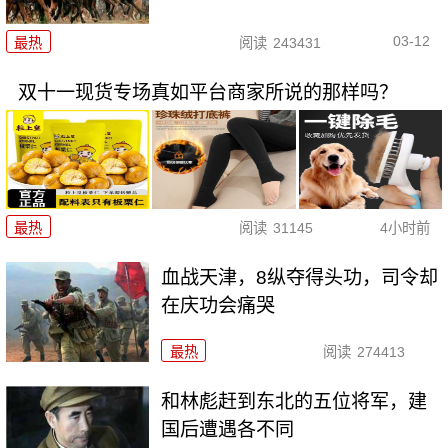
03-12
最热
阅读
243431
双十一现货专场真如平台商家所说的那样吗？
最热
阅读
31145
4小时前
血战天津，8纵夺得头功，司令却
在庆功会痛哭
最热
阅读
274413
和林彪赶到东北的五位将军，建
国后遭遇各不同