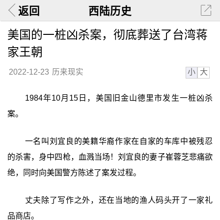
返回
西陆历史
美国的一桩凶杀案，彻底葬送了台湾蒋
家王朝
小
大
2022-12-23
历来现实
1984年10月15日，美国旧金山德里市发生一桩凶杀
案。
一名叫刘宜良的美籍华裔作家在自家的车库中被残忍
的杀害，身中四枪，血溅当场！刘宜良的妻子崔蓉芝悲痛欲
绝，同时向美国警方陈述了案发过程。
丈夫除了写作之外，还在当地的渔人码头开了一家礼
品商店。