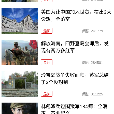
美国为让中国加入世贸，提出3大
设想，全落空
最热
阅读
241779
解放海南，四野登岛会师后，发
现有两万多红军
最热
阅读
284501
珍宝岛战争失败而归，苏军总结
了3个没想到
最热
阅读
311225
林彪派兵包围叛军184师：全消
灭，不准起义