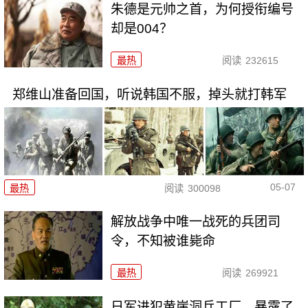
朱德是元帅之首，为何授衔编号
却是004？
最热
阅读
232615
郑维山准备回国，听说韩国不服，掉头就打韩军
05-07
最热
阅读
300098
解放战争中唯一战死的兵团司
令，不知被谁毙命
最热
阅读
269921
日军进犯黄崖洞兵工厂，暴露了