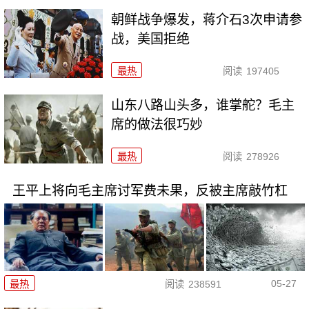
朝鲜战争爆发，蒋介石3次申请参
战，美国拒绝
最热
阅读
197405
山东八路山头多，谁掌舵？毛主
席的做法很巧妙
最热
阅读
278926
王平上将向毛主席讨军费未果，反被主席敲竹杠
05-27
最热
阅读
238591