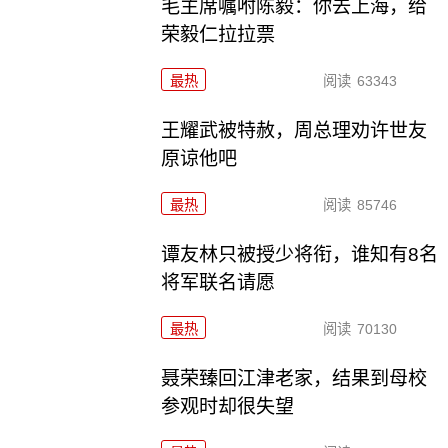
毛主席嘱咐陈毅：你去上海，给
荣毅仁拉拉票
最热
阅读
63343
王耀武被特赦，周总理劝许世友
原谅他吧
最热
阅读
85746
谭友林只被授少将衔，谁知有8名
将军联名请愿
最热
阅读
70130
聂荣臻回江津老家，结果到母校
参观时却很失望