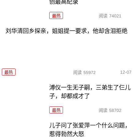
创最高纪录
最热
阅读
74021
刘华清回乡探亲，姐姐提一要求，他却含泪拒绝
12-07
最热
阅读
55972
溥仪一生无子嗣，三弟生了仨儿
子，却都成才了
最热
阅读
58702
儿子问了张爱萍一个什么问题，
惹得勃然大怒