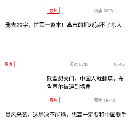
最热
阅读
6098
删去28字，扩军一整本！高市的把戏骗不了东大
08-06
最热
阅读
5738
欧盟想关门，中国人就翻墙，布
鲁塞尔被逼到墙角
最热
阅读
16740
暴风来袭，这局决不能输，想赢一定要和中国联手