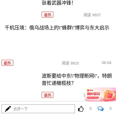
驮着武器冲锋！
最热
阅读
8937
千机压境：俄乌战场上的\"蜂群\"博弈与东大启示
08-04
最热
阅读
8810
波斯要给中东\"物理断网\"，特朗
普忙递橄榄枝？
最热
阅读
7455
F-35真被波斯导弹端了！美军这
0
0
点评一下
次到底输在哪