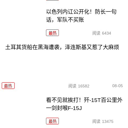
以色列内讧公开化！防长一句
话，军队不买账
最热
阅读
6434
土耳其货船在黑海遭袭，泽连斯基又惹了大麻烦
08-05
最热
阅读
16582
看不见就挨打！歼-15T百公里外
一剑封喉F-15J
最热
阅读
13475