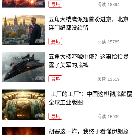
最热
阅读
18394
五角大楼鹰派翘首盼进京，北京
连门缝都没给留
最热
阅读
15785
五角大楼吓唬中俄？这事恰恰暴
露了美军的底裤
最热
阅读
13519
“工厂的工厂”：中国这棋彻底颠覆
全球工业版图
最热
阅读
15939
胡塞这一炸，我终于看懂伊朗总