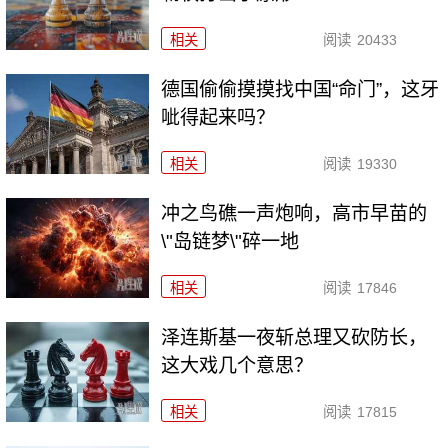
相关
阅读
20433
德国偷偷摸摸找中国“命门”，这牙
呲得起来吗？
相关
阅读
19330
冲之鸟礁一声炮响，高市早苗的
\"岛链梦\"碎一地
相关
阅读
17846
泽连斯基一夜斩总理又砍防长，
这大戏几个意思？
相关
阅读
17815