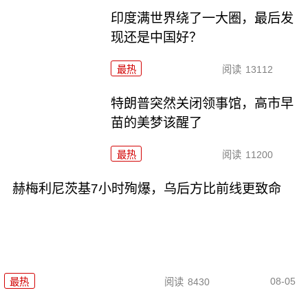
印度满世界绕了一大圈，最后发
现还是中国好？
最热
阅读
13112
特朗普突然关闭领事馆，高市早
苗的美梦该醒了
最热
阅读
11200
赫梅利尼茨基7小时殉爆，乌后方比前线更致命
08-05
最热
阅读
8430