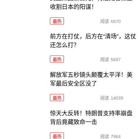
收割日本的阳谋！
最热
阅读
6870
前方在打仗，后方在“清场”，这仗
还怎么打？
最热
阅读
5697
解放军五秒镜头颠覆太平洋！美
军最后安全区没了
最热
阅读
14039
惊天大反转！特朗普支持率崩盘
背后竟藏致命一击
最热
阅读
7964