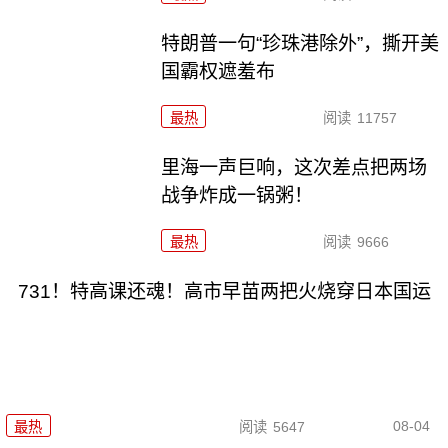
特朗普一句“珍珠港除外”，撕开美
国霸权遮羞布
最热
阅读
11757
里海一声巨响，这次差点把两场
战争炸成一锅粥！
最热
阅读
9666
731！特高课还魂！高市早苗两把火烧穿日本国运
08-04
最热
阅读
5647