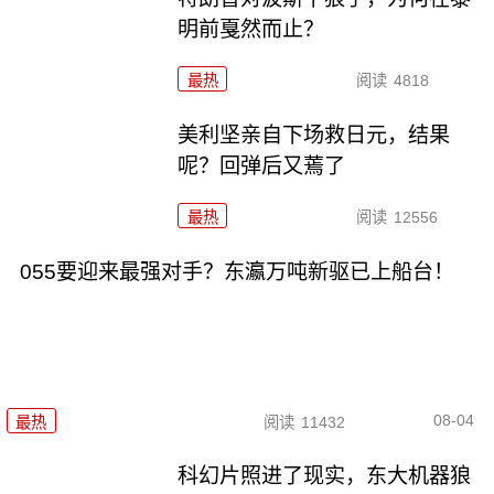
明前戛然而止？
最热
阅读
4818
美利坚亲自下场救日元，结果
呢？回弹后又蔫了
最热
阅读
12556
055要迎来最强对手？东瀛万吨新驱已上船台！
08-04
最热
阅读
11432
科幻片照进了现实，东大机器狼