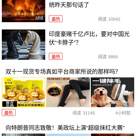
统昨天那句话了
最热
阅读
10042
印度豪赌千亿卢比，要对中国光
伏“卡脖子”？
最热
阅读
8866
双十一现货专场真如平台商家所说的那样吗？
最热
阅读
31145
4小时前
向特朗普同志致敬！美政坛上演“超级抹红大赛”