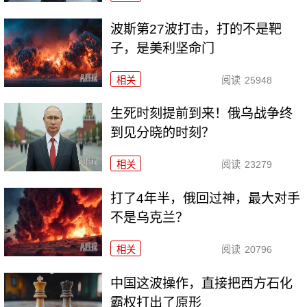
波斯第27波打击，打的不是靶
子，是美利坚命门
相关
阅读
25948
生死时刻提前到来！俄乌战争终
到见分晓的时刻？
相关
阅读
23279
打了4年半，俄回过神，最大对手
不是乌克兰？
相关
阅读
20796
中国这波操作，直接把西方石化
霸权打出了原形