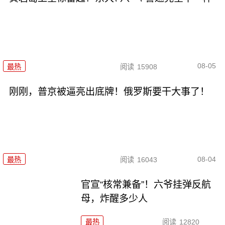
08-05
最热
阅读
15908
刚刚，普京被逼亮出底牌！俄罗斯要干大事了！
08-04
最热
阅读
16043
官宣“核常兼备”！六爷挂弹反航
母，炸醒多少人
最热
阅读
12820