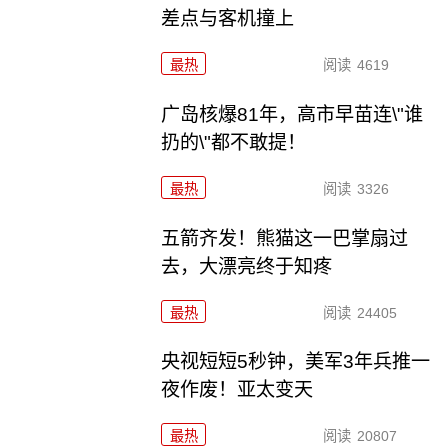
差点与客机撞上
最热
阅读
4619
广岛核爆81年，高市早苗连\"谁
扔的\"都不敢提！
最热
阅读
3326
五箭齐发！熊猫这一巴掌扇过
去，大漂亮终于知疼
最热
阅读
24405
央视短短5秒钟，美军3年兵推一
夜作废！亚太变天
最热
阅读
20807