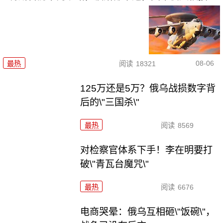
08-06
最热
阅读
18321
125万还是5万？俄乌战损数字背
后的\"三国杀\"
最热
阅读
8569
对检察官体系下手！李在明要打
破\"青瓦台魔咒\"
最热
阅读
6676
电商哭晕：俄乌互相砸\"饭碗\"，