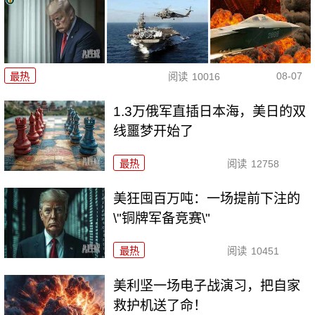
08-07
最热
阅读
10016
1.3万俄军直插日本海，美日的双
线噩梦开始了
最热
阅读
12758
美狂囤百万吨：一场提前下注的
\"铜牌军备竞赛\"
最热
阅读
10451
美利坚一场电子战演习，把自家
救护机送了命！