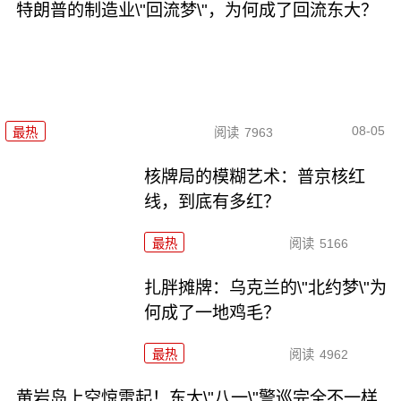
特朗普的制造业\"回流梦\"，为何成了回流东大？
08-05
最热
阅读
7963
核牌局的模糊艺术：普京核红
线，到底有多红？
最热
阅读
5166
扎胖摊牌：乌克兰的\"北约梦\"为
何成了一地鸡毛？
最热
阅读
4962
黄岩岛上空惊雷起！东大\"八一\"警巡完全不一样