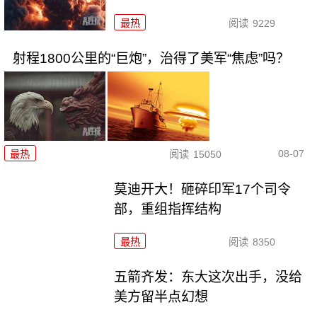
最热
阅读
9229
射程1800公里的“巨炮”，治得了美军“焦虑”吗？
08-07
最热
阅读
15050
莫迪开大！砸碎印军17个司令
部，重组指挥结构
最热
阅读
8350
五箭齐发：东大这次出手，没给
美方留半点幻想