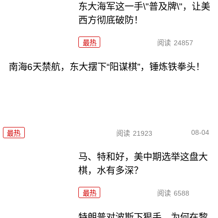
东大海军这一手\"普及牌\"，让美
西方彻底破防！
最热
阅读
24857
南海6天禁航，东大摆下“阳谋棋”，锤炼铁拳头！
08-04
最热
阅读
21923
马、特和好，美中期选举这盘大
棋，水有多深？
最热
阅读
6588
特朗普对波斯下狠手，为何在黎