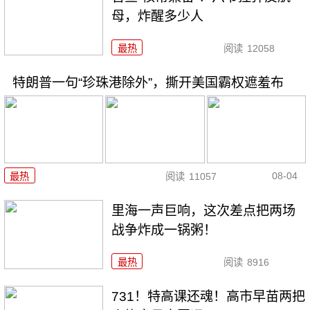
母，炸醒多少人
最热
阅读
12058
特朗普一句“珍珠港除外”，撕开美国霸权遮羞布
08-04
最热
阅读
11057
里海一声巨响，这次差点把两场
战争炸成一锅粥！
最热
阅读
8916
731！特高课还魂！高市早苗两把