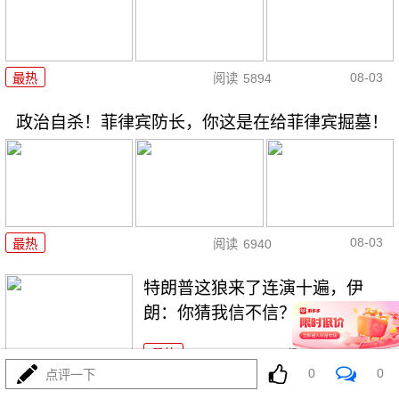
08-03
最热
阅读
5894
政治自杀！菲律宾防长，你这是在给菲律宾掘墓！
08-03
最热
阅读
6940
特朗普这狼来了连演十遍，伊
朗：你猜我信不信？
最热
阅读
5110
0
0
点评一下
高市早苗又作妖！特高课卷土重来，日本三重困境