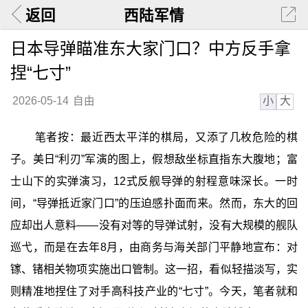
返回
西陆军情
日本导弹瞄准东大家门口？中方反手拿
捏“七寸”
小
大
2026-05-14
自由
笔者按：最近西太平洋的棋局，又添了几枚危险的棋
子。美日“利刃”军演的图上，假想敌坐标直指东大腹地；富
士山下的实弹演习，12式反舰导弹的射程意味深长。一时
间，“导弹抵近家门口”的压迫感扑面而来。然而，东大的回
应却出人意料——没有对等的导弹试射，没有大规模的舰队
巡弋，而是在去年8月，由商务与海关部门平静地宣布：对
镓、锗相关物项实施出口管制。这一招，看似轻描淡写，实
则精准地捏住了对手高科技产业的“七寸”。今天，笔者就和