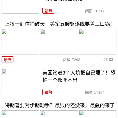
最热
阅读
10712
上将一封信捅破天！美军五艘驱逐舰要盖三口锅！
08-03
最热
阅读
7298
美国踏进3个大坑把自己埋了！恐
怕一个都爬不出
最热
阅读
17164
特朗普要对伊朗动手？最狠的还没来，最骚的来了