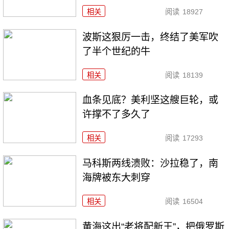
相关
阅读
18927
波斯这狠厉一击，终结了美军吹
了半个世纪的牛
相关
阅读
18139
血条见底？美利坚这艘巨轮，或
许撑不了多久了
相关
阅读
17293
马科斯两线溃败：沙拉稳了，南
海牌被东大刺穿
相关
阅读
16504
黄海这出“老将配新王”，把俄罗斯