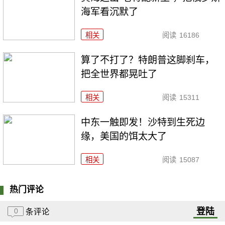
海军看沉默了
相关
阅读
16186
算了不打了？特朗普这脚刹车，
把全世界都晃吐了
相关
阅读
15311
中东一触即发！沙特到生死边
缘，美国的饵太大了
相关
阅读
15087
热门评论
登陆
0
条评论