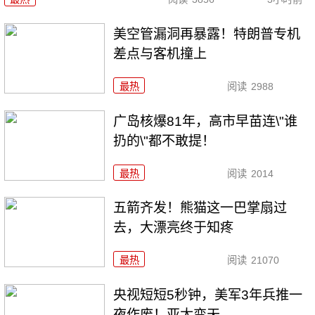
美空管漏洞再暴露！特朗普专机
差点与客机撞上
最热
阅读
2988
广岛核爆81年，高市早苗连\"谁
扔的\"都不敢提！
最热
阅读
2014
五箭齐发！熊猫这一巴掌扇过
去，大漂亮终于知疼
最热
阅读
21070
央视短短5秒钟，美军3年兵推一
夜作废！亚太变天