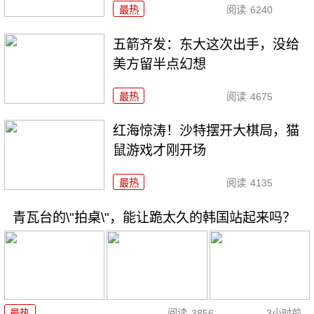
最热
阅读
6240
五箭齐发：东大这次出手，没给
美方留半点幻想
最热
阅读
4675
红海惊涛！沙特摆开大棋局，猫
鼠游戏才刚开场
最热
阅读
4135
青瓦台的\"拍桌\"，能让跪太久的韩国站起来吗？
最热
阅读
3856
3小时前