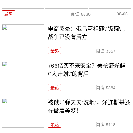
08-06
最热
阅读
5530
电商哭晕：俄乌互相砸\"饭碗\"，
战争已没有后方
最热
阅读
3557
766亿买不来安全？美核潜光鲜
\"大计划\"的背后
最热
阅读
5884
被俄导弹天天“洗地”，泽连斯基还
在做着美梦！
最热
阅读
5118