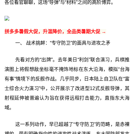
各位看官聊聊，这场“导弹”与“材料”之间的高阶博弈。
拼多多暑假大促，升温降价，全品类暑期大促 →
一、 战术挑衅：“专守防卫”的面具与进攻之矛
先看对方的“出牌”。去年美日“利剑”联合演习，兵棋推
演图上将假想敌坐标毫不掩饰地标在东大沿海，模拟“台海
有事”情境下的反舰作战。几乎同步，日本陆上自卫队在“富
士综合火力演习”中，公开展示了改进型12式反舰导弹，其
射程延伸被普遍认为旨在获得远程打击能力，直指东大海
域。
这一系列动作，早已超越了“专守防卫”的范畴，是赤裸
裸的、带有明确指向性的进攻性战术演练。东大国防部发言