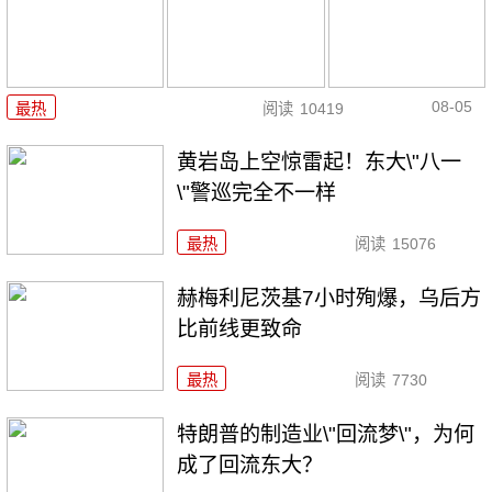
08-05
最热
阅读
10419
黄岩岛上空惊雷起！东大\"八一
\"警巡完全不一样
最热
阅读
15076
赫梅利尼茨基7小时殉爆，乌后方
比前线更致命
最热
阅读
7730
特朗普的制造业\"回流梦\"，为何
成了回流东大？