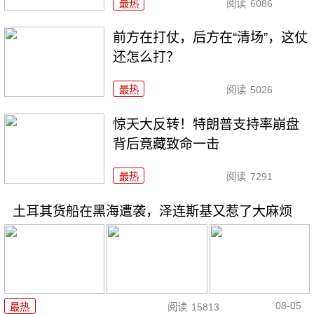
最热
阅读
6086
前方在打仗，后方在“清场”，这仗
还怎么打？
最热
阅读
5026
惊天大反转！特朗普支持率崩盘
背后竟藏致命一击
最热
阅读
7291
土耳其货船在黑海遭袭，泽连斯基又惹了大麻烦
08-05
最热
阅读
15813