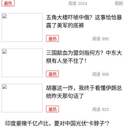
最热
阅读
1014
刚刚
五角大楼吓唬中俄？这事恰恰暴
露了美军的底裤
最热
阅读
995
三国歃血为盟剑指何方？中东大
棋有人坐不住了！
最热
阅读
906
胡塞这一炸，我终于看懂伊朗总
统昨天那句话了
最热
阅读
822
印度豪赌千亿卢比，要对中国光伏“卡脖子”？