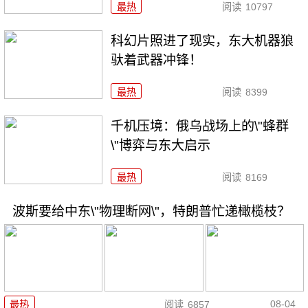
最热
阅读
10797
科幻片照进了现实，东大机器狼
驮着武器冲锋！
最热
阅读
8399
千机压境：俄乌战场上的\"蜂群
\"博弈与东大启示
最热
阅读
8169
波斯要给中东\"物理断网\"，特朗普忙递橄榄枝？
08-04
最热
阅读
6857