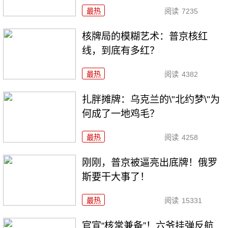
最热
阅读
7235
核牌局的模糊艺术：普京核红
线，到底有多红？
最热
阅读
4382
扎胖摊牌：乌克兰的\"北约梦\"为
何成了一地鸡毛？
最热
阅读
4258
刚刚，普京被逼亮出底牌！俄罗
斯要干大事了！
最热
阅读
15331
官宣“核常兼备”！六爷挂弹反航