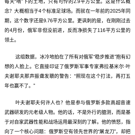
每天“啃”下的土地，只有可怜的2.9平方公里。这是什么概
念？大概相当于4个标准足球场。而就在一年前的2025年同
期，这个数字还是9.76平方公里。更讽刺的是，在刚刚过去
的4月份，俄军非但没前进，反而净损失了116平方公里的
领土。
这组数据，冰冷地拍在了所有对俄军“稳步推进”抱有幻
想的人脸上。它直接印证了俄罗斯军事专家弗拉基米尔·叶
夫谢耶夫那声振聋发聩的警告：“照现在这个打法，再打五
年也赢不了。”
叶夫谢耶夫何许人也？他是参与俄罗斯多款高超音速
武器研发的元老级人物。他的话，不是外行的臆测，而是基
于对自家武器性能和战场运用最深刻的了解。他的愤怒，指
向了一个核心问题：俄罗斯空有领先世界的“屠龙刀”，却把