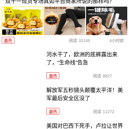
双十一现货专场真如平台商家所说的那样吗？
最热
阅读
31145
4小时前
河水干了，欧洲的底裤露出来
了，“生命线”告急
最热
阅读
8827
解放军五秒镜头颠覆太平洋！美
军最后安全区没了
最热
阅读
11272
美国对巴西下死手，卢拉让世界