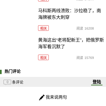
马科斯两线溃败：沙拉稳了，南
海牌被东大刺穿
相关
阅读
16208
黄海这出“老将配新王”，把俄罗斯
海军看沉默了
相关
阅读
15769
热门评论
登陆
0
条评论
我来说两句