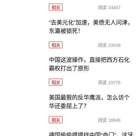
相关
阅读
24467
“去美元化”加速，美债无人问津，
东瀛被锁死！
相关
阅读
23038
中国这波操作，直接把西方石化
霸权打出了原形
相关
阅读
19775
美国最狠的反华鹰派，怎么访个
华还委屈上了？
相关
阅读
18545
德国偷偷摸摸找中国“命门”，这牙