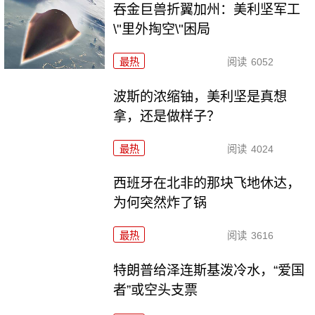
吞金巨兽折翼加州：美利坚军工
\"里外掏空\"困局
最热
阅读
6052
波斯的浓缩铀，美利坚是真想
拿，还是做样子？
最热
阅读
4024
西班牙在北非的那块飞地休达，
为何突然炸了锅
最热
阅读
3616
特朗普给泽连斯基泼冷水，“爱国
者”或空头支票