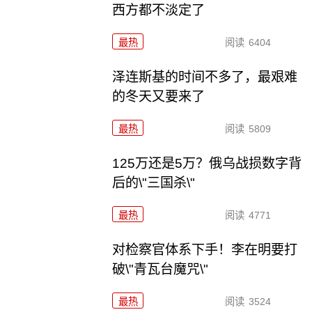
西方都不淡定了
最热
阅读
6404
泽连斯基的时间不多了，最艰难
的冬天又要来了
最热
阅读
5809
125万还是5万？俄乌战损数字背
后的\"三国杀\"
最热
阅读
4771
对检察官体系下手！李在明要打
破\"青瓦台魔咒\"
最热
阅读
3524