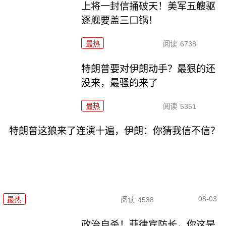
上将一封信捅破天！美军五艘驱
逐舰要盖三口锅！
最热
阅读
6738
特朗普要对伊朗动手？最狠的还
没来，最骚的来了
最热
阅读
5351
特朗普这狼来了连演十遍，伊朗：你猜我信不信？
08-03
最热
阅读
4538
政治自杀！菲律宾防长，你这是