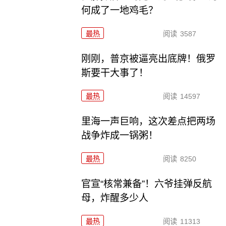
何成了一地鸡毛？
最热
阅读
3587
刚刚，普京被逼亮出底牌！俄罗
斯要干大事了！
最热
阅读
14597
里海一声巨响，这次差点把两场
战争炸成一锅粥！
最热
阅读
8250
官宣“核常兼备”！六爷挂弹反航
母，炸醒多少人
最热
阅读
11313