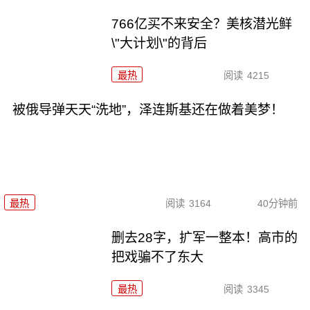
766亿买不来安全？美核潜光鲜
\"大计划\"的背后
最热
阅读
4215
被俄导弹天天“洗地”，泽连斯基还在做着美梦！
最热
阅读
3164
40分钟前
删去28字，扩军一整本！高市的
把戏骗不了东大
最热
阅读
3345