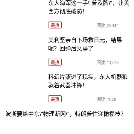
东大海军这一手\"普及牌\"，让美
西方彻底破防！
最热
阅读
22344
美利坚亲自下场救日元，结果
呢？回弹后又蔫了
最热
阅读
11416
科幻片照进了现实，东大机器狼
驮着武器冲锋！
最热
阅读
7818
波斯要给中东\"物理断网\"，特朗普忙递橄榄枝？