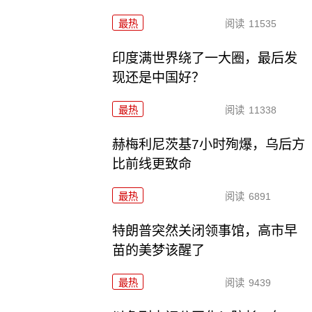
最热
阅读
11535
印度满世界绕了一大圈，最后发
现还是中国好？
最热
阅读
11338
赫梅利尼茨基7小时殉爆，乌后方
比前线更致命
最热
阅读
6891
特朗普突然关闭领事馆，高市早
苗的美梦该醒了
最热
阅读
9439