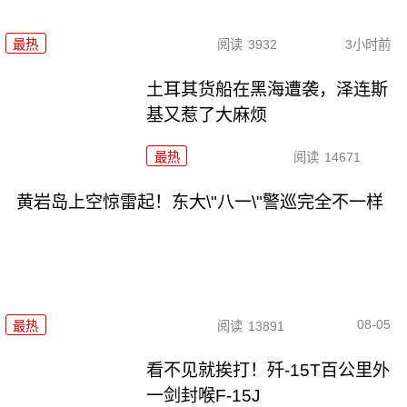
最热
阅读
3932
3小时前
土耳其货船在黑海遭袭，泽连斯
基又惹了大麻烦
最热
阅读
14671
黄岩岛上空惊雷起！东大\"八一\"警巡完全不一样
08-05
最热
阅读
13891
看不见就挨打！歼-15T百公里外
一剑封喉F-15J