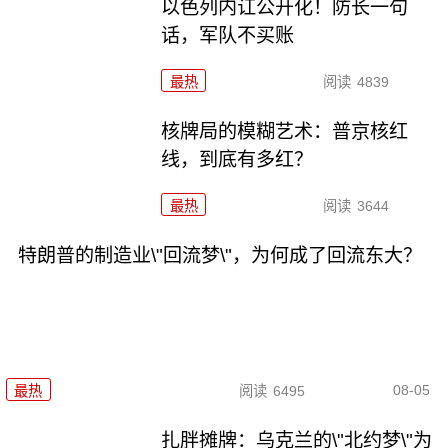
以色列内讧公开化！防长一句
话，军队不买账
最热
阅读
4839
核牌局的模糊艺术：普京核红
线，到底有多红？
最热
阅读
3644
特朗普的制造业\"回流梦\"，为何成了回流东大？
08-05
最热
阅读
6495
扎胖摊牌：乌克兰的\"北约梦\"为