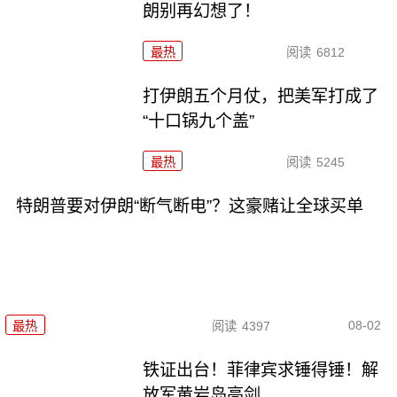
朗别再幻想了！
最热
阅读
6812
打伊朗五个月仗，把美军打成了
“十口锅九个盖”
最热
阅读
5245
特朗普要对伊朗“断气断电”？这豪赌让全球买单
08-02
最热
阅读
4397
铁证出台！菲律宾求锤得锤！解
放军黄岩岛亮剑