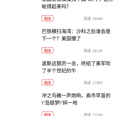
呲得起来吗？
相关
阅读
18486
巴铁横扫海湾：沙科之后谁会是
下一个？美国懵了
相关
阅读
18135
波斯这狠厉一击，终结了美军吹
了半个世纪的牛
相关
阅读
17855
冲之鸟礁一声炮响，高市早苗的
\"岛链梦\"碎一地
相关
阅读
17206