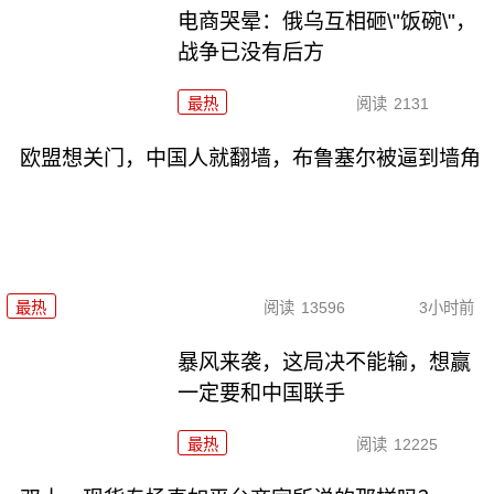
电商哭晕：俄乌互相砸\"饭碗\"，
战争已没有后方
最热
阅读
2131
欧盟想关门，中国人就翻墙，布鲁塞尔被逼到墙角
最热
阅读
13596
3小时前
暴风来袭，这局决不能输，想赢
一定要和中国联手
最热
阅读
12225