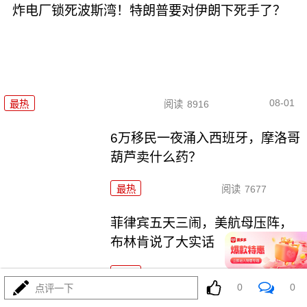
炸电厂锁死波斯湾！特朗普要对伊朗下死手了？
08-01
最热
阅读
8916
6万移民一夜涌入西班牙，摩洛哥
葫芦卖什么药？
最热
阅读
7677
菲律宾五天三闹，美航母压阵，
布林肯说了大实话
最热
阅读
26826
0
0
点评一下