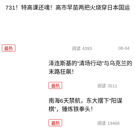
731！特高课还魂！高市早苗两把火烧穿日本国运
08-04
最热
阅读
4393
泽连斯基的“清场行动”与乌克兰的
末路狂飙！
最热
阅读
3511
南海6天禁航，东大摆下“阳谋
棋”，锤炼铁拳头！
最热
阅读
19468