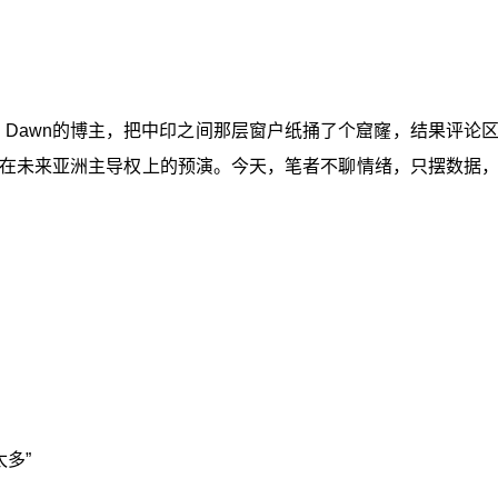
ern Dawn的博主，把中印之间那层窗户纸捅了个窟窿，结果
在未来亚洲主导权上的预演。今天，笔者不聊情绪，只摆数据
多”‍