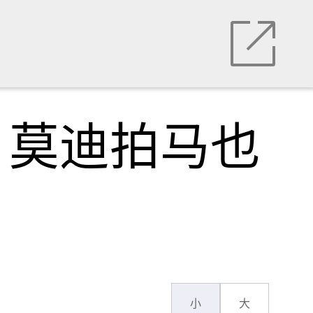
，莫迪拍马也
小
大