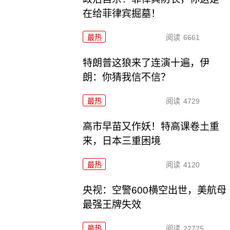
在给菲律宾掘墓！
最热
阅读
6661
特朗普这狼来了连演十遍，伊
朗：你猜我信不信？
最热
阅读
4729
高市早苗又作妖！特高课卷土重
来，日本三重困境
最热
阅读
4120
央视：空警600横空出世，美航母
最强王牌失效
最热
阅读
22725