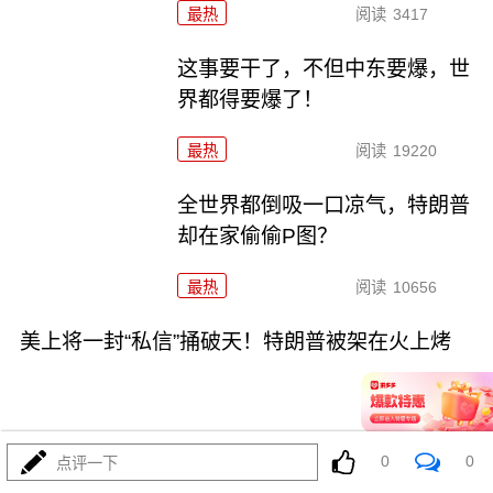
最热
阅读
3417
这事要干了，不但中东要爆，世
界都得要爆了！
最热
阅读
19220
全世界都倒吸一口凉气，特朗普
却在家偷偷P图？
最热
阅读
10656
美上将一封“私信”捅破天！特朗普被架在火上烤
0
0
点评一下
08-02
最热
阅读
9329