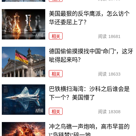
美国最狠的反华鹰派，怎么访个
华还委屈上了？
相关
阅读
18681
德国偷偷摸摸找中国“命门”，这牙
呲得起来吗？
相关
阅读
18633
巴铁横扫海湾：沙科之后谁会是
下一个？美国懵了
相关
阅读
18308
冲之鸟礁一声炮响，高市早苗的
\"岛链梦\"碎一地