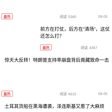
08-05
最热
阅读
5360
前方在打仗，后方在“清场”，这仗
还怎么打？
最热
阅读
4367
惊天大反转！特朗普支持率崩盘背后竟藏致命一击
08-05
最热
阅读
6615
土耳其货船在黑海遭袭，泽连斯基又惹了大麻烦