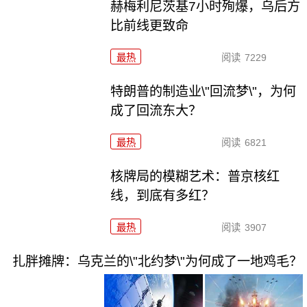
赫梅利尼茨基7小时殉爆，乌后方
比前线更致命
最热
阅读
7229
特朗普的制造业\"回流梦\"，为何
成了回流东大？
最热
阅读
6821
核牌局的模糊艺术：普京核红
线，到底有多红？
最热
阅读
3907
扎胖摊牌：乌克兰的\"北约梦\"为何成了一地鸡毛？