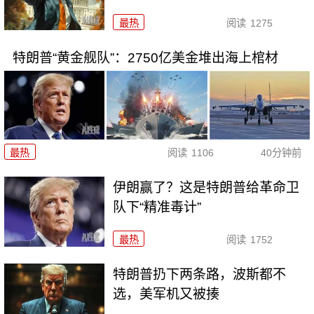
最热
阅读
1275
特朗普“黄金舰队”：2750亿美金堆出海上棺材
最热
阅读
1106
40分钟前
伊朗赢了？这是特朗普给革命卫
队下“精准毒计”
最热
阅读
1752
特朗普扔下两条路，波斯都不
选，美军机又被揍