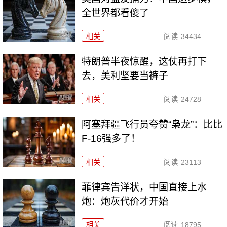
全世界都看傻了
相关
阅读
34434
特朗普半夜惊醒，这仗再打下
去，美利坚要当裤子
相关
阅读
24728
阿塞拜疆飞行员夸赞“枭龙”：比比
F-16强多了！
相关
阅读
23113
菲律宾告洋状，中国直接上水
炮：炮灰代价才开始
相关
阅读
18795