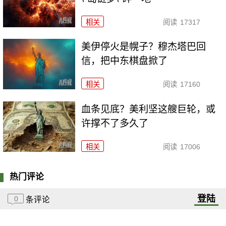
相关
阅读
17317
美伊停火是幌子？穆杰塔巴回
信，把中东棋盘掀了
相关
阅读
17160
血条见底？美利坚这艘巨轮，或
许撑不了多久了
相关
阅读
17006
热门评论
登陆
0
条评论