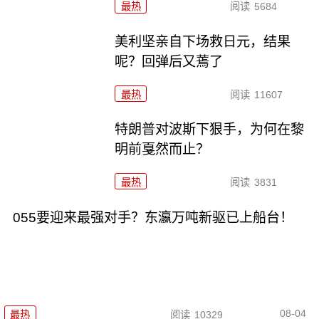
最热
阅读
5684
美利坚亲自下场救日元，结果
呢？回弹后又蔫了
最热
阅读
11607
特朗普对波斯下狠手，为何在黎
明前戛然而止？
最热
阅读
3831
055要迎来最强对手？东瀛万吨新驱已上船台！
08-04
最热
阅读
10329