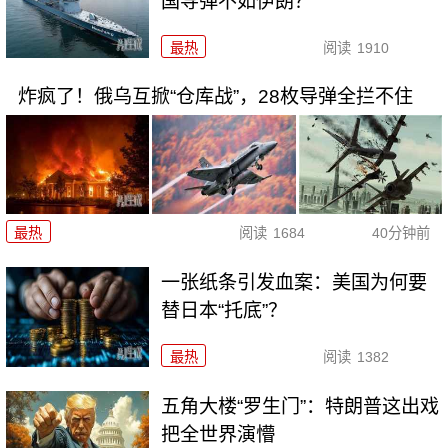
国导弹不如伊朗？
最热
阅读
1910
炸疯了！俄乌互掀“仓库战”，28枚导弹全拦不住
最热
阅读
1684
40分钟前
一张纸条引发血案：美国为何要
替日本“托底”？
最热
阅读
1382
五角大楼“罗生门”：特朗普这出戏
把全世界演懵