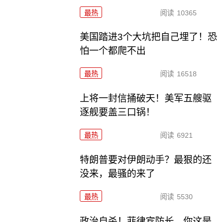
最热
阅读
10365
美国踏进3个大坑把自己埋了！恐
怕一个都爬不出
最热
阅读
16518
上将一封信捅破天！美军五艘驱
逐舰要盖三口锅！
最热
阅读
6921
特朗普要对伊朗动手？最狠的还
没来，最骚的来了
最热
阅读
5530
政治自杀！菲律宾防长，你这是