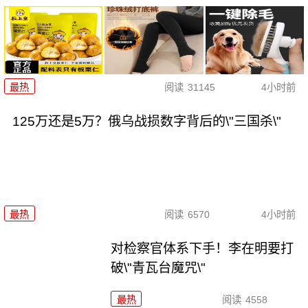
最热
阅读
31145
4小时前
125万还是5万？俄乌战损数字背后的\"三国杀\"
最热
阅读
6570
4小时前
对检察官体系下手！李在明要打
破\"青瓦台魔咒\"
最热
阅读
4558