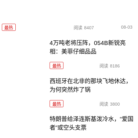
08-03
最热
阅读
8407
4万吨老将压阵，054B新锐亮
相：美菲仔细品品
最热
阅读
8186
西班牙在北非的那块飞地休达，
为何突然炸了锅
最热
阅读
3800
特朗普给泽连斯基泼冷水，“爱国
者”或空头支票