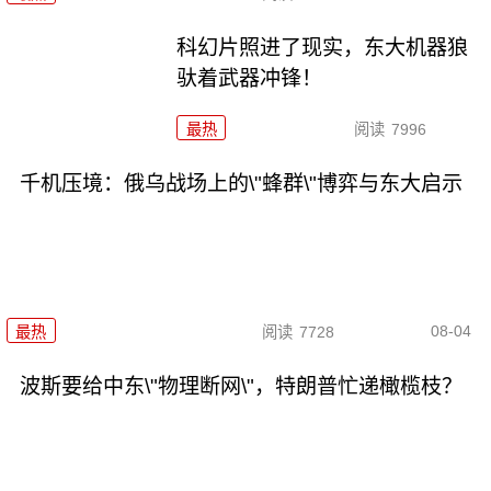
科幻片照进了现实，东大机器狼
驮着武器冲锋！
最热
阅读
7996
千机压境：俄乌战场上的\"蜂群\"博弈与东大启示
08-04
最热
阅读
7728
波斯要给中东\"物理断网\"，特朗普忙递橄榄枝？