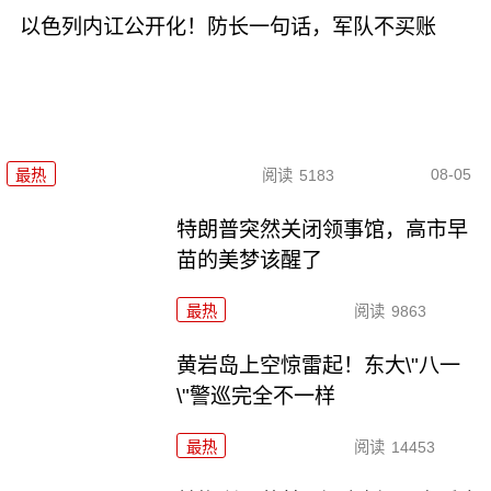
以色列内讧公开化！防长一句话，军队不买账
08-05
最热
阅读
5183
特朗普突然关闭领事馆，高市早
苗的美梦该醒了
最热
阅读
9863
黄岩岛上空惊雷起！东大\"八一
\"警巡完全不一样
最热
阅读
14453