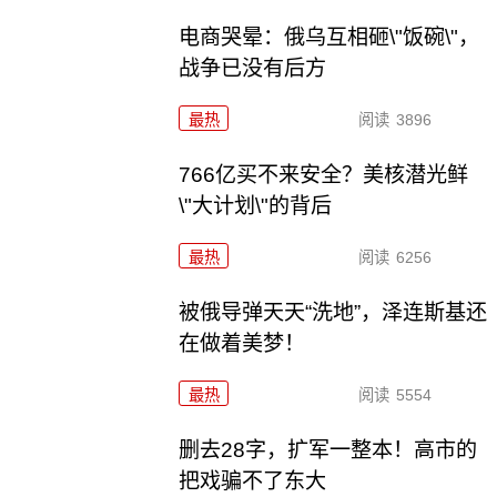
电商哭晕：俄乌互相砸\"饭碗\"，
战争已没有后方
最热
阅读
3896
766亿买不来安全？美核潜光鲜
\"大计划\"的背后
最热
阅读
6256
被俄导弹天天“洗地”，泽连斯基还
在做着美梦！
最热
阅读
5554
删去28字，扩军一整本！高市的
把戏骗不了东大