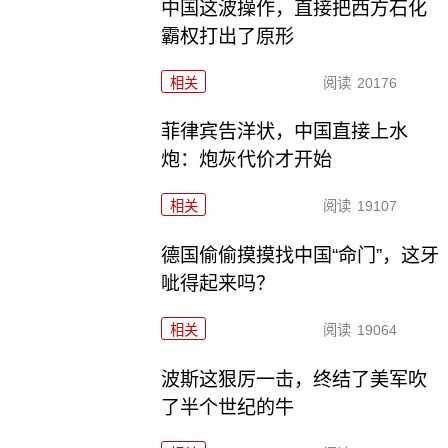
中国这波操作，直接把西方石化
霸权打出了原形
相关
阅读
20176
菲律宾告洋状，中国直接上水
炮：炮灰代价才开始
相关
阅读
19107
德国偷偷摸摸找中国“命门”，这牙
呲得起来吗？
相关
阅读
19064
波斯这狠厉一击，终结了美军吹
了半个世纪的牛