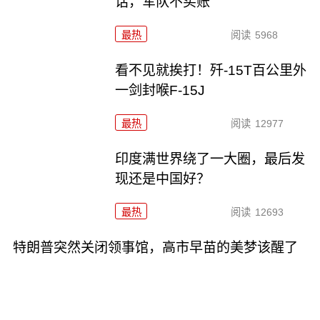
话，军队不买账
最热
阅读
5968
看不见就挨打！歼-15T百公里外
一剑封喉F-15J
最热
阅读
12977
印度满世界绕了一大圈，最后发
现还是中国好？
最热
阅读
12693
特朗普突然关闭领事馆，高市早苗的美梦该醒了