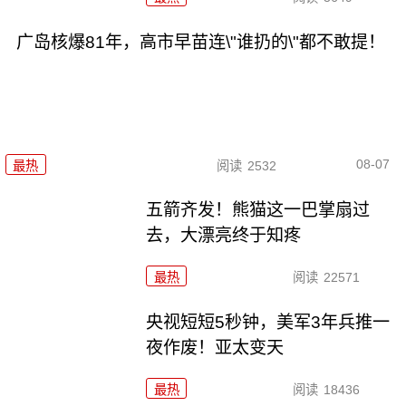
广岛核爆81年，高市早苗连\"谁扔的\"都不敢提！
08-07
最热
阅读
2532
五箭齐发！熊猫这一巴掌扇过
去，大漂亮终于知疼
最热
阅读
22571
央视短短5秒钟，美军3年兵推一
夜作废！亚太变天
最热
阅读
18436