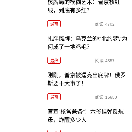
核牌局的模糊艺术：普京核红
线，到底有多红？
最热
阅读
4702
扎胖摊牌：乌克兰的\"北约梦\"为
何成了一地鸡毛？
最热
阅读
4557
刚刚，普京被逼亮出底牌！俄罗
斯要干大事了！
最热
阅读
15650
官宣“核常兼备”！六爷挂弹反航
母，炸醒多少人