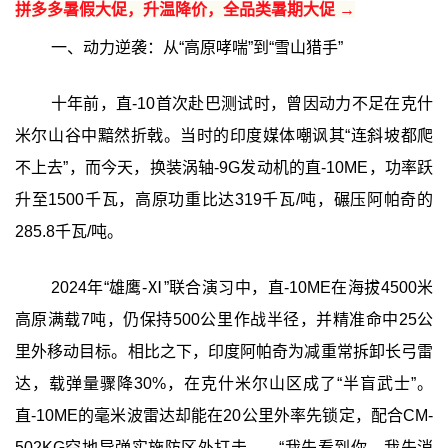
拼多多暑假大促，升温降价，全品类暑期大促 →
一、动力逆袭：从“高原哮喘”到“雪山猎手”‍
十年前，直-10首次赴巴测试时，曾因动力不足在克什
米尔山谷中黯然折戟。当时的印度媒体嘲讽其“连斜坡都爬
不上去”，而今天，换装涡轴-9G发动机的直-10ME，功率跃
升至1500千瓦，高原功重比达319千瓦/吨，碾压阿帕奇的
285.8千瓦/吨。
2024年“雄鹰-Ⅺ”联合演习中，直-10ME在海拔4500米
高原满载7吨，仍保持500公里作战半径，并精准命中25公
里外移动目标。相比之下，印度阿帕奇为减重常拆卸长弓雷
达，载弹量骤降30%，在克什米尔山区成了“半盲武士”。
直-10ME的毫米波雷达却能在20公里外率先锁定，配合CM-
502KG空地导弹实施防区外打击——‍“我先看到你，我先消