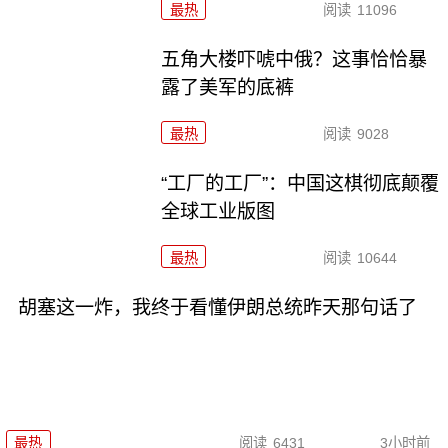
最热
阅读
11096
五角大楼吓唬中俄？这事恰恰暴
露了美军的底裤
最热
阅读
9028
“工厂的工厂”：中国这棋彻底颠覆
全球工业版图
最热
阅读
10644
胡塞这一炸，我终于看懂伊朗总统昨天那句话了
最热
阅读
6431
3小时前