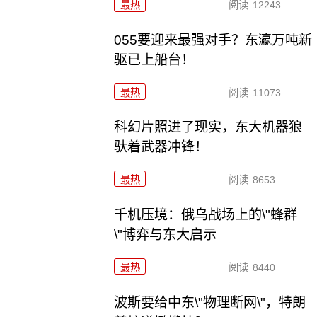
最热
阅读
12243
055要迎来最强对手？东瀛万吨新
驱已上船台！
最热
阅读
11073
科幻片照进了现实，东大机器狼
驮着武器冲锋！
最热
阅读
8653
千机压境：俄乌战场上的\"蜂群
\"博弈与东大启示
最热
阅读
8440
波斯要给中东\"物理断网\"，特朗