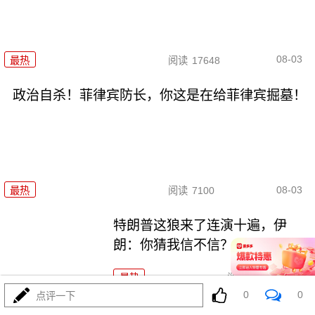
08-03
最热
阅读
17648
政治自杀！菲律宾防长，你这是在给菲律宾掘墓！
08-03
最热
阅读
7100
特朗普这狼来了连演十遍，伊
朗：你猜我信不信？
最热
阅读
5331
0
0
点评一下
高市早苗又作妖！特高课卷土重