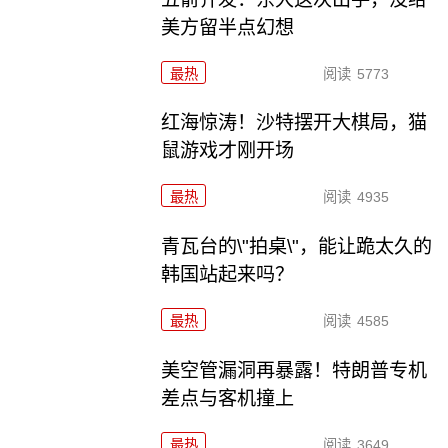
美方留半点幻想
最热
阅读
5773
红海惊涛！沙特摆开大棋局，猫
鼠游戏才刚开场
最热
阅读
4935
青瓦台的\"拍桌\"，能让跪太久的
韩国站起来吗？
最热
阅读
4585
美空管漏洞再暴露！特朗普专机
差点与客机撞上
最热
阅读
3649