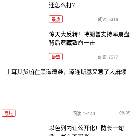
还怎么打？
最热
阅读
5316
惊天大反转！特朗普支持率崩盘
背后竟藏致命一击
最热
阅读
7577
土耳其货船在黑海遭袭，泽连斯基又惹了大麻烦
08-05
最热
阅读
16140
以色列内讧公开化！防长一句