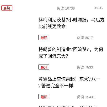
08-05
最热
阅读
10738
赫梅利尼茨基7小时殉爆，乌后方
比前线更致命
最热
阅读
8017
特朗普的制造业\"回流梦\"，为何
成了回流东大？
最热
阅读
7533
黄岩岛上空惊雷起！东大\"八一
\"警巡完全不一样
最热
阅读
15431