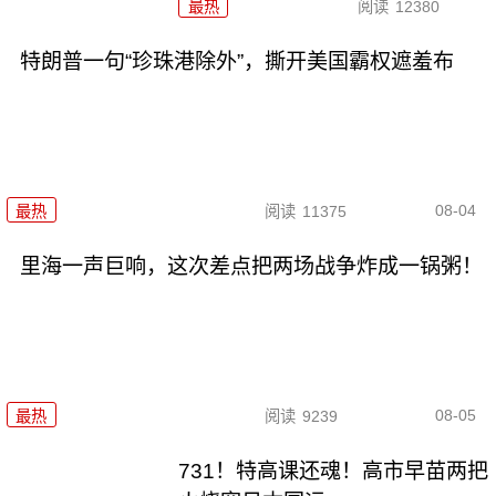
最热
阅读
12380
特朗普一句“珍珠港除外”，撕开美国霸权遮羞布
08-04
最热
阅读
11375
里海一声巨响，这次差点把两场战争炸成一锅粥！
08-05
最热
阅读
9239
731！特高课还魂！高市早苗两把