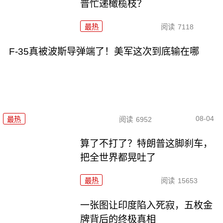
普忙递橄榄枝？
最热
阅读
7118
F-35真被波斯导弹端了！美军这次到底输在哪
08-04
最热
阅读
6952
算了不打了？特朗普这脚刹车，
把全世界都晃吐了
最热
阅读
15653
一张图让印度陷入死寂，五枚金
牌背后的终极真相