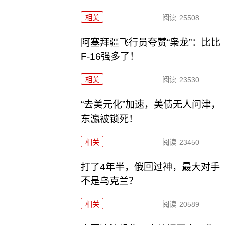
相关
阅读
25508
阿塞拜疆飞行员夸赞“枭龙”：比比
F-16强多了！
相关
阅读
23530
“去美元化”加速，美债无人问津，
东瀛被锁死！
相关
阅读
23450
打了4年半，俄回过神，最大对手
不是乌克兰？
相关
阅读
20589