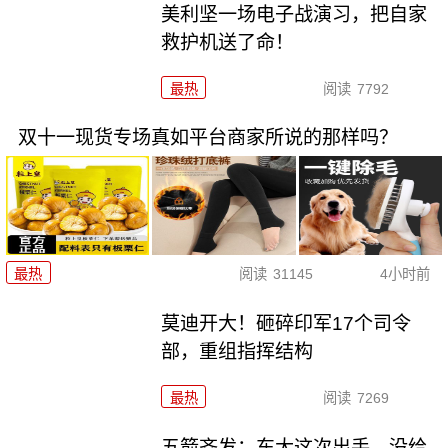
美利坚一场电子战演习，把自家
救护机送了命！
最热
阅读
7792
双十一现货专场真如平台商家所说的那样吗？
最热
阅读
31145
4小时前
莫迪开大！砸碎印军17个司令
部，重组指挥结构
最热
阅读
7269
五箭齐发：东大这次出手，没给