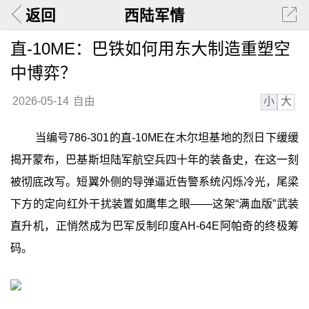
返回
西陆军情
直-10ME：巴铁如何用东大制造重塑空
中博弈？
小
大
2026-05-14
自由
当编号786-301的直-10ME在木尔坦基地的烈日下缓缓
揭开蒙布，巴基斯坦陆军航空兵四十年的装备史，在这一刻
被彻底改写。短翼外侧的导弹逼近告警系统闪烁冷光，尾梁
下方的定向红外干扰装置如鹰隼之眼——这架“满血版”武装
直升机，正悄然成为巴军反制印度AH-64E阿帕奇的终极筹
码。