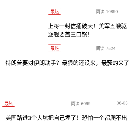
最热
阅读
10890
上将一封信捅破天！美军五艘驱
逐舰要盖三口锅！
最热
阅读
7524
特朗普要对伊朗动手？最狠的还没来，最骚的来了
08-03
最热
阅读
6099
美国踏进3个大坑把自己埋了！恐怕一个都爬不出