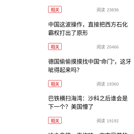
相关
阅读
23836
中国这波操作，直接把西方石化
霸权打出了原形
相关
阅读
20466
德国偷偷摸摸找中国“命门”，这牙
呲得起来吗？
相关
阅读
19360
巴铁横扫海湾：沙科之后谁会是
下一个？美国懵了
相关
阅读
19192