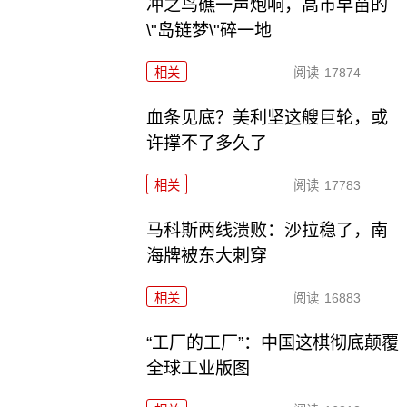
冲之鸟礁一声炮响，高市早苗的
\"岛链梦\"碎一地
相关
阅读
17874
血条见底？美利坚这艘巨轮，或
许撑不了多久了
相关
阅读
17783
马科斯两线溃败：沙拉稳了，南
海牌被东大刺穿
相关
阅读
16883
“工厂的工厂”：中国这棋彻底颠覆
全球工业版图