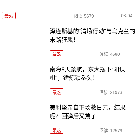
08-04
最热
阅读
5679
泽连斯基的“清场行动”与乌克兰的
末路狂飙！
最热
阅读
4580
南海6天禁航，东大摆下“阳谋
棋”，锤炼铁拳头！
最热
阅读
21973
美利坚亲自下场救日元，结果
呢？回弹后又蔫了
最热
阅读
12579