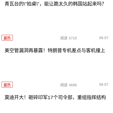
青瓦台的\"拍桌\"，能让跪太久的韩国站起来吗？
08-07
最热
阅读
5710
美空管漏洞再暴露！特朗普专机差点与客机撞上
08-07
最热
阅读
4686
莫迪开大！砸碎印军17个司令部，重组指挥结构