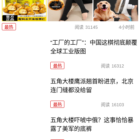
最热
阅读
31145
4小时前
“工厂的工厂”：中国这棋彻底颠覆
全球工业版图
最热
阅读
16312
五角大楼鹰派翘首盼进京，北京
连门缝都没给留
最热
阅读
16103
五角大楼吓唬中俄？这事恰恰暴
露了美军的底裤