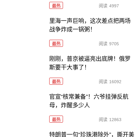
最热
阅读
4997
里海一声巨响，这次差点把两场
战争炸成一锅粥！
最热
阅读
9705
刚刚，普京被逼亮出底牌！俄罗
斯要干大事了！
最热
阅读
16092
官宣“核常兼备”！六爷挂弹反航
母，炸醒多少人
最热
阅读
12863
特朗普一句“珍珠港除外”，撕开美