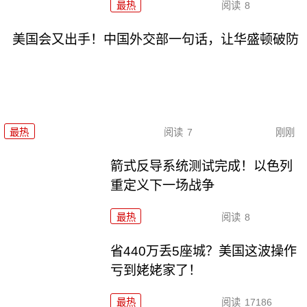
最热
阅读
8
美国会又出手！中国外交部一句话，让华盛顿破防
最热
阅读
7
刚刚
箭式反导系统测试完成！以色列
重定义下一场战争
最热
阅读
8
省440万丢5座城？美国这波操作
亏到姥姥家了！
最热
阅读
17186