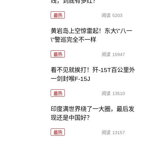
线，到底有多红？
最热
阅读
5203
黄岩岛上空惊雷起！东大\"八一
\"警巡完全不一样
最热
阅读
15947
看不见就挨打！歼-15T百公里外
一剑封喉F-15J
最热
阅读
13510
印度满世界绕了一大圈，最后发
现还是中国好？
最热
阅读
13157