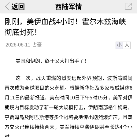
返回
西陆军情
刚刚，美伊血战4小时！霍尔木兹海峡
彻底封死！
小
大
2026-06-11
占豪
美国和伊朗，终于又大打出手了！
这一次，战火重燃的烈度远超外界预期，波斯湾瞬间
再次成为全球瞩目的火药桶。根据新华社及多家权威媒体6
月11日的最新报道，美东时间10日下午5时15分，美军对伊
朗境内目标发动了新一轮大规模打击，伊朗南部格什姆岛、
亨贾姆岛及阿巴斯港等多个战略要地传出剧烈爆炸声，且双
方交火已连续持续两天，美军持续空袭伊朗甚至长达4个小
时。