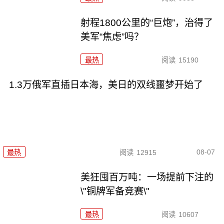
射程1800公里的“巨炮”，治得了
美军“焦虑”吗？
最热
阅读
15190
1.3万俄军直插日本海，美日的双线噩梦开始了
08-07
最热
阅读
12915
美狂囤百万吨：一场提前下注的
\"铜牌军备竞赛\"
最热
阅读
10607