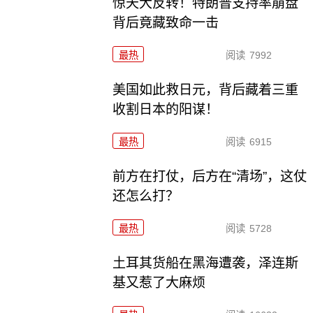
惊天大反转！特朗普支持率崩盘
背后竟藏致命一击
最热
阅读
7992
美国如此救日元，背后藏着三重
收割日本的阳谋！
最热
阅读
6915
前方在打仗，后方在“清场”，这仗
还怎么打？
最热
阅读
5728
土耳其货船在黑海遭袭，泽连斯
基又惹了大麻烦