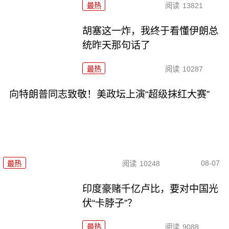
最热
阅读
13821
胡塞这一炸，我终于看懂伊朗总
统昨天那句话了
最热
阅读
10287
向特朗普同志致敬！美政坛上演“超级抹红大赛”
08-07
最热
阅读
10248
印度豪赌千亿卢比，要对中国光
伏“卡脖子”？
最热
阅读
9088