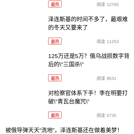
最热
阅读
12765
泽连斯基的时间不多了，最艰难
的冬天又要来了
最热
阅读
11253
125万还是5万？俄乌战损数字背
后的\"三国杀\"
最热
阅读
8631
对检察官体系下手！李在明要打
破\"青瓦台魔咒\"
最热
阅读
6735
被俄导弹天天“洗地”，泽连斯基还在做着美梦！