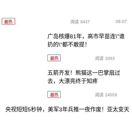
08-07
最热
阅读
8437
广岛核爆81年，高市早苗连\"谁
扔的\"都不敢提！
最热
阅读
3393
五箭齐发！熊猫这一巴掌扇过
去，大漂亮终于知疼
最热
阅读
24559
央视短短5秒钟，美军3年兵推一夜作废！亚太变天