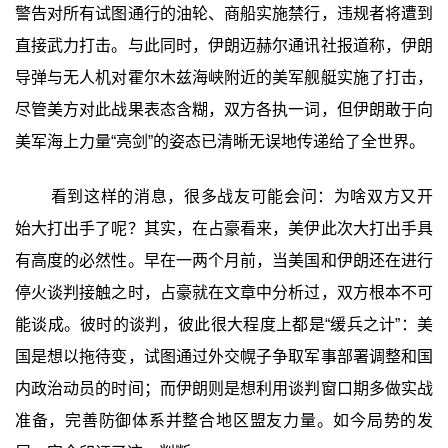
警告对所有试图通行的油轮、商船实施禁行，违规者将遭到
直接武力打击。与此同时，伊朗迈赫尔通讯社报道称，伊朗
导弹与无人机对霍尔木兹海峡附近的美军舰艇实施了打击，
尽管美方对此战果表态含糊，双方各执一词，但伊朗敢于向
美军海上力量“亮剑”的姿态已清晰无误地传递给了全世界。
看到这样的消息，很多战友可能会问：为啥双方又开
始大打出手了呢？其实，在占豪看来，美伊此次大打出手具
有高度的必然性。早在一两个月前，当美国和伊朗还在进行
停火谈判接触之时，占豪就在文章中分析过，双方根本不可
能谈成。彼时的谈判，彼此很大程度上都是“缓兵之计”：美
国是想以拖待变，试图通过外交幌子争取军事部署调整和国
内政治动员的时间；而伊朗则是想利用谈判窗口期多做实战
准备，完善防御体系并整合地区盟友力量。如今局势的发