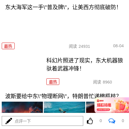
东大海军这一手\"普及牌\"，让美西方彻底破防！
08-04
最热
阅读
24931
科幻片照进了现实，东大机器狼
驮着武器冲锋！
最热
阅读
8960
波斯要给中东\"物理断网\"，特朗普忙递橄榄枝？
0
0
点评一下