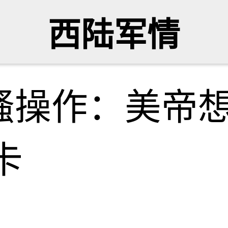
西陆军情
骚操作：美帝
卡