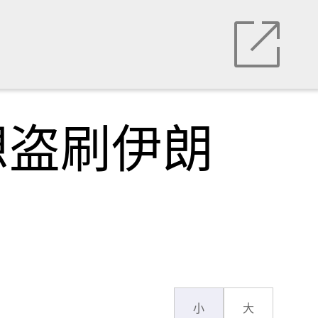
想盗刷伊朗
小
大