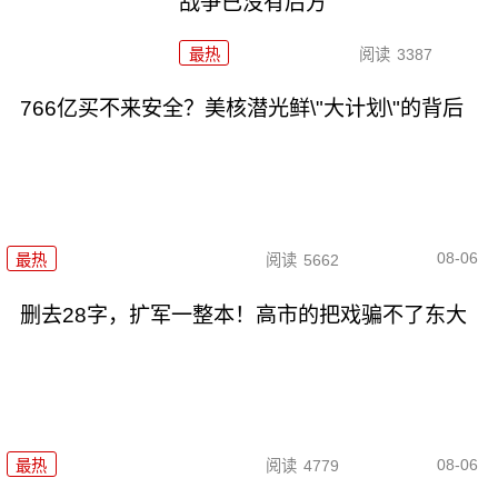
战争已没有后方
最热
阅读
3387
766亿买不来安全？美核潜光鲜\"大计划\"的背后
08-06
最热
阅读
5662
删去28字，扩军一整本！高市的把戏骗不了东大
08-06
最热
阅读
4779