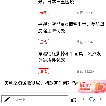
来，日本三重困境
最热
阅读
4374
央视：空警600横空出世，美航母
最强王牌失效
最热
阅读
23144
东瀛彻底撕掉和平面具，公然发
射进攻性武器！
最热
阅读
11229
美利坚资源收割局：特朗普为何对乌稀土\"摊牌\"
0
0
点评一下