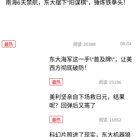
南海6天禁航，东大摆下“阳谋棋”，锤炼铁拳头！
08-04
最热
阅读
20388
东大海军这一手\"普及牌\"，让美
西方彻底破防！
最热
阅读
23186
美利坚亲自下场救日元，结果
呢？回弹后又蔫了
最热
阅读
11852
科幻片照进了现实，东大机器狼