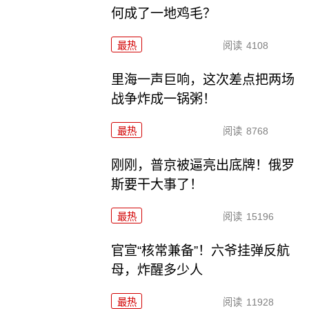
何成了一地鸡毛？
最热
阅读
4108
里海一声巨响，这次差点把两场
战争炸成一锅粥！
最热
阅读
8768
刚刚，普京被逼亮出底牌！俄罗
斯要干大事了！
最热
阅读
15196
官宣“核常兼备”！六爷挂弹反航
母，炸醒多少人
最热
阅读
11928