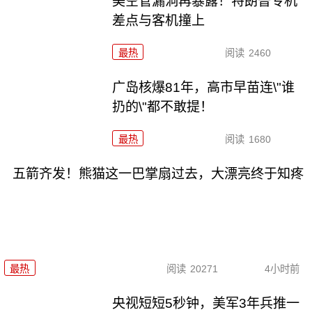
美空管漏洞再暴露！特朗普专机
差点与客机撞上
最热
阅读
2460
广岛核爆81年，高市早苗连\"谁
扔的\"都不敢提！
最热
阅读
1680
五箭齐发！熊猫这一巴掌扇过去，大漂亮终于知疼
最热
阅读
20271
4小时前
央视短短5秒钟，美军3年兵推一