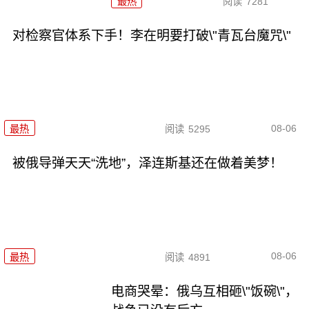
最热
阅读
7281
对检察官体系下手！李在明要打破\"青瓦台魔咒\"
08-06
最热
阅读
5295
被俄导弹天天“洗地”，泽连斯基还在做着美梦！
08-06
最热
阅读
4891
电商哭晕：俄乌互相砸\"饭碗\"，