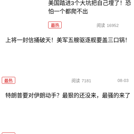
美国踏进3个大坑把自己埋了！恐
怕一个都爬不出
最热
阅读
16952
上将一封信捅破天！美军五艘驱逐舰要盖三口锅！
08-03
最热
阅读
7181
特朗普要对伊朗动手？最狠的还没来，最骚的来了