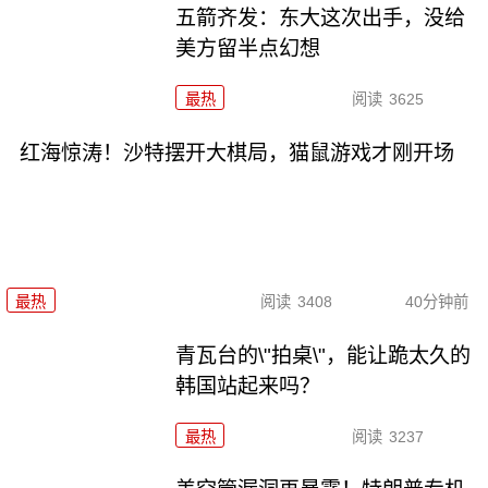
五箭齐发：东大这次出手，没给
美方留半点幻想
最热
阅读
3625
红海惊涛！沙特摆开大棋局，猫鼠游戏才刚开场
最热
阅读
3408
40分钟前
青瓦台的\"拍桌\"，能让跪太久的
韩国站起来吗？
最热
阅读
3237