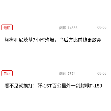
08-05
最热
阅读
14886
赫梅利尼茨基7小时殉爆，乌后方比前线更致命
08-05
最热
阅读
7574
看不见就挨打！歼-15T百公里外一剑封喉F-15J