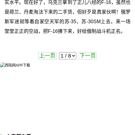
实水平。现在好了，乌克兰拿到了正儿八经的F-16，虽然也
是荷兰、丹麦淘汰下来的二手货，但好歹是真家伙啊！俄罗
斯军迷就等着自家空天军的苏-35、苏-30SM上去，来一场
堂堂正正的空战，把F-16揍下来，好给俄制战斗机正名。
上一页
下一页