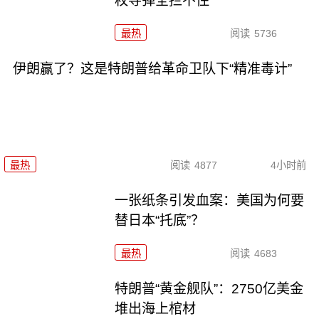
枚导弹全拦不住
最热
阅读
5736
伊朗赢了？这是特朗普给革命卫队下“精准毒计”
最热
阅读
4877
4小时前
一张纸条引发血案：美国为何要
替日本“托底”？
最热
阅读
4683
特朗普“黄金舰队”：2750亿美金
堆出海上棺材