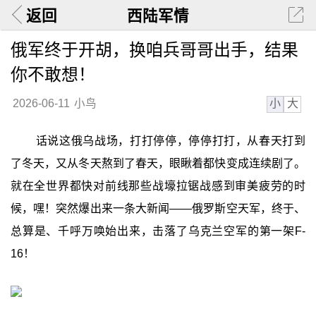
返回
西陆军情
俄军终于开胡，换咱兵哥哥出手，结果
你不敢想！
小
大
2026-06-11
小鸟
话说这俄乌战场，打打停停，停停打打，从春天打到
了冬天，又从冬天熬到了春天，眼瞅着都快变成连续剧了。
就在全世界都快对前线那些战壕拉锯战感到审美疲劳的时
候，嘿！突然爆出来一条大新闻——俄罗斯空天军，终于、
总算是、千呼万唤始出来，击落了乌克兰空军的第一架F-
16！