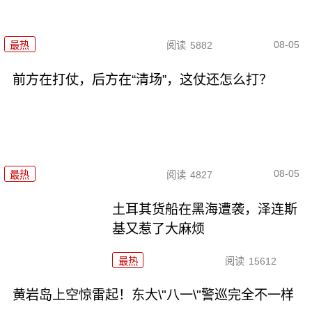
08-05
最热
阅读
5882
前方在打仗，后方在“清场”，这仗还怎么打？
08-05
最热
阅读
4827
土耳其货船在黑海遭袭，泽连斯
基又惹了大麻烦
最热
阅读
15612
黄岩岛上空惊雷起！东大\"八一\"警巡完全不一样