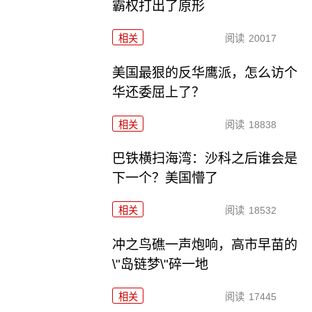
霸权打出了原形
相关
阅读
20017
美国最狠的反华鹰派，怎么访个
华还委屈上了？
相关
阅读
18838
巴铁横扫海湾：沙科之后谁会是
下一个？美国懵了
相关
阅读
18532
冲之鸟礁一声炮响，高市早苗的
\"岛链梦\"碎一地
相关
阅读
17445