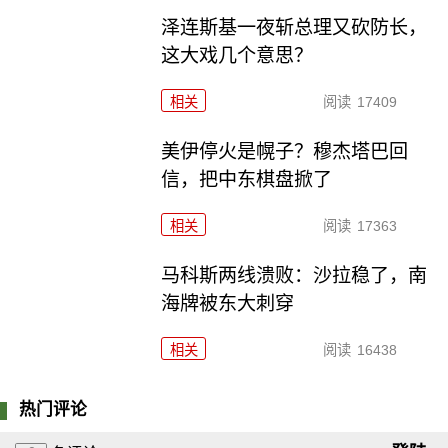
泽连斯基一夜斩总理又砍防长，
这大戏几个意思？
相关
阅读
17409
美伊停火是幌子？穆杰塔巴回
信，把中东棋盘掀了
相关
阅读
17363
马科斯两线溃败：沙拉稳了，南
海牌被东大刺穿
相关
阅读
16438
热门评论