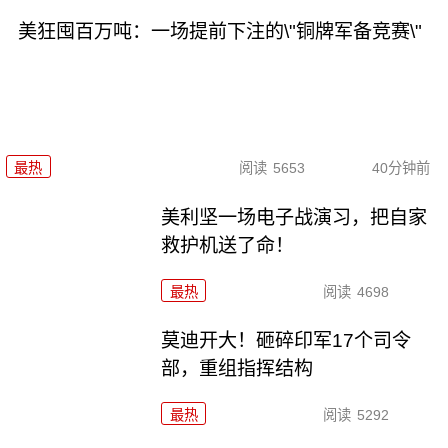
美狂囤百万吨：一场提前下注的\"铜牌军备竞赛\"
最热
阅读
5653
40分钟前
美利坚一场电子战演习，把自家
救护机送了命！
最热
阅读
4698
莫迪开大！砸碎印军17个司令
部，重组指挥结构
最热
阅读
5292