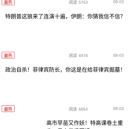
08-03
最热
阅读
5753
特朗普这狼来了连演十遍，伊朗：你猜我信不信？
08-03
最热
阅读
4978
政治自杀！菲律宾防长，你这是在给菲律宾掘墓！
08-03
最热
阅读
6854
高市早苗又作妖！特高课卷土重