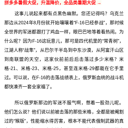
拼多多暑假大促，升温降价，全品类暑期大促 →
这事儿说起来都有点黑色幽默。您还记得吗？乌克兰
那边从2024年8月份就开始嚷嚷着“F-16已经参战”，那时候
全世界的军迷都跟打了鸡血一样，眼巴巴地等着看热闹。为
什么呢？因为F-16这玩意儿，那可是四代机里的“常青树”，
江湖人称“战隼”，从巴尔干半岛到中东沙漠，从阿富汗山区
到南联盟的天空，这家伙前前后后击落过多少米格？米
格-21、米格-23、米格-25，甚至连米格-29都栽在它手里
过。可以说，在F-16的击落战绩表上，俄罗斯血统的战斗机
都快凑齐一套全家福了。
所以俄罗斯那边的军迷不服气啊，憋着一股劲儿呢。
他们怎么说？他们说以前被击落的那些米格，全都是被阉割
过的“猴版”，性能缩水得厉害，根本不能代表俄制武器的真