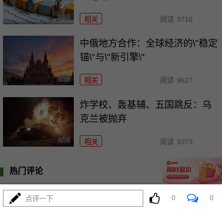
相关
阅读
9716
中俄地方合作：全球经济的\"稳定
锚\"与\"新引擎\"
相关
阅读
9627
炸学校、轰基辅、五国跳反：乌
克兰被抛弃
相关
阅读
9373
热门评论
登陆
0
条评论
0
0
点评一下