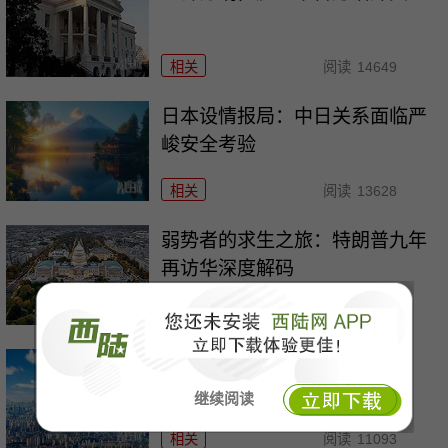
相关
阅读
14649
日本设情报局：中日关系面临严
峻安全考验
相关
阅读
13628
弱势者的求生之旅：特朗普九年
再访华深度解码
相关
阅读
11455
存储疯牛没死，只是摔了一跤
继续阅读
相关
阅读
11093