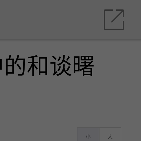
中的和谈曙
小
大