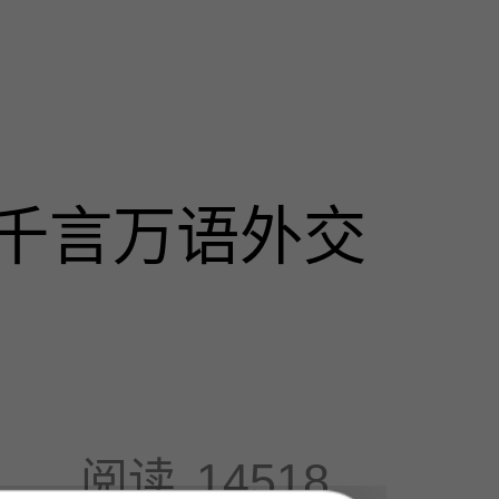
千言万语外交
阅读
14518