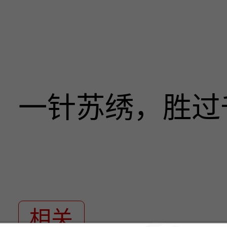
一针苏绣，胜过
相关