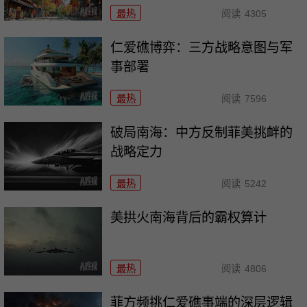
最热
阅读
4305
仁爱礁博弈：三方战略意图与军
事部署
最热
阅读
7596
破局南海：中方反制菲美挑衅的
战略定力
最热
阅读
5242
美拱火南海背后的霸权算计
最热
阅读
4806
菲方频挑仁爱礁事端的深层逻辑