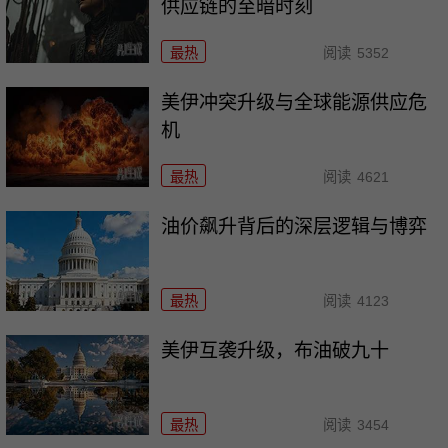
供应链的至暗时刻
最热
阅读
5352
美伊冲突升级与全球能源供应危
机
最热
阅读
4621
油价飙升背后的深层逻辑与博弈
最热
阅读
4123
美伊互袭升级，布油破九十
最热
阅读
3454