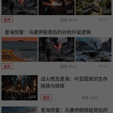
07-27
最热
阅读
6639
里海惊雷：乌袭伊船背后的对抗升级逻辑
07-27
最热
阅读
6521
战火燃及里海：中亚国家的生存
困境与抉择
最热
阅读
6002
里海惊雷：乌袭伊朗商船背后的