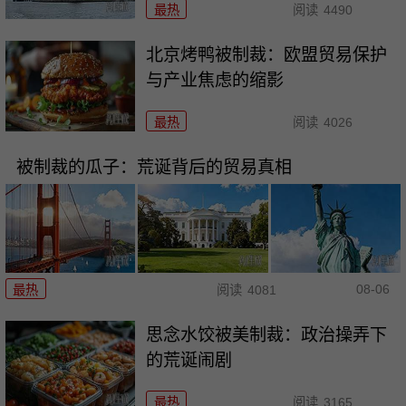
最热
阅读
4490
北京烤鸭被制裁：欧盟贸易保护
与产业焦虑的缩影
最热
阅读
4026
被制裁的瓜子：荒诞背后的贸易真相
08-06
最热
阅读
4081
思念水饺被美制裁：政治操弄下
的荒诞闹剧
最热
阅读
3165