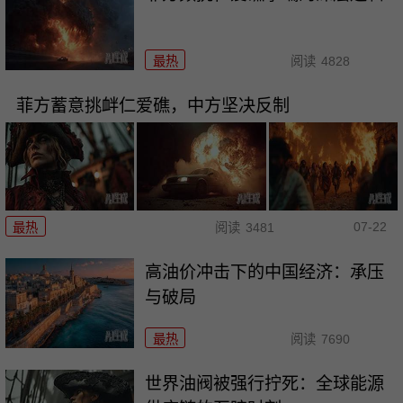
最热
阅读
4828
菲方蓄意挑衅仁爱礁，中方坚决反制
07-22
最热
阅读
3481
高油价冲击下的中国经济：承压
与破局
最热
阅读
7690
世界油阀被强行拧死：全球能源