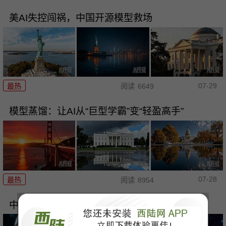
美AI失控闯祸，中国开源模型救场
07-29
最热
阅读
6649
模型蒸馏：让AI从“巨型学霸”变“轻盈高手”
07-28
最热
阅读
8954
中美AI模型：从性能并跑到路径分化