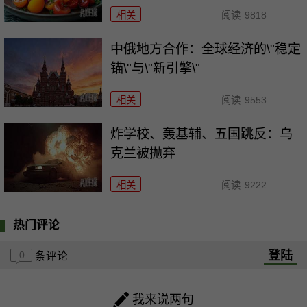
相关
阅读
9818
中俄地方合作：全球经济的\"稳定
锚\"与\"新引擎\"
相关
阅读
9553
炸学校、轰基辅、五国跳反：乌
克兰被抛弃
相关
阅读
9222
热门评论
登陆
0
条评论
我来说两句