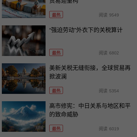
贸易迎重构
最热
阅读
9549
“强迫劳动”外衣下的关税算计
最热
阅读
6802
美新关税无缝衔接，全球贸易再
掀波澜
最热
阅读
5354
高市修宪：中日关系与地区和平
的致命威胁
最热
阅读
6019