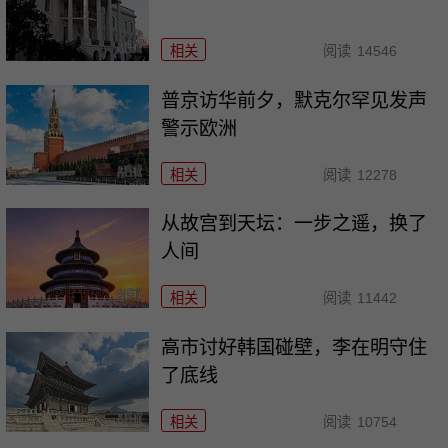
相关
阅读
14546
普京访华前夕，默克尔罕见发声
警示欧洲
相关
阅读
12278
从故宫到天坛：一步之遥，换了
人间
相关
阅读
11442
高市讨好韩国碰壁，李在明守住
了底线
相关
阅读
10754