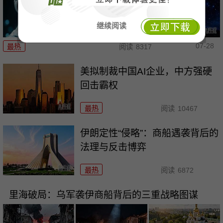
继续阅读
07-28
最热
阅读
8317
美拟制裁中国AI企业，中方强硬
回击霸权
最热
阅读
10467
伊朗定性“侵略”：商船遇袭背后的
法理与反击博弈
最热
阅读
6872
里海破局：乌军袭伊商船背后的三重战略图谋