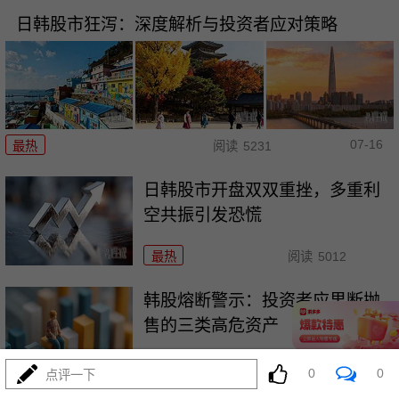
日韩股市狂泻：深度解析与投资者应对策略
07-16
最热
阅读
5231
日韩股市开盘双双重挫，多重利
空共振引发恐慌
最热
阅读
5012
韩股熔断警示：投资者应果断抛
售的三类高危资产
最热
阅读
3755
0
0
点评一下