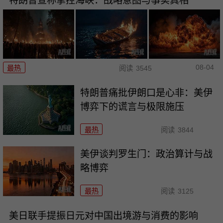
特朗普宣称掌控海峡：战略意图与事实真相
08-04
最热
阅读
3545
特朗普痛批伊朗口是心非：美伊
博弈下的谎言与极限施压
最热
阅读
3844
美伊谈判罗生门：政治算计与战
略博弈
最热
阅读
3125
美日联手提振日元对中国出境游与消费的影响