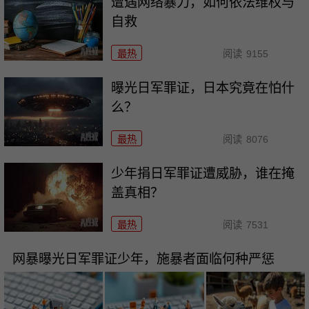
遭遇网络暴力，如何依法维权与
自救
最热
阅读
9155
曝光日军罪证，日本究竟在怕什
么？
最热
阅读
8076
少年捐日军罪证遭威胁，谁在掩
盖真相？
最热
阅读
7531
网暴曝光日军罪证少年，施暴者面临何种严惩