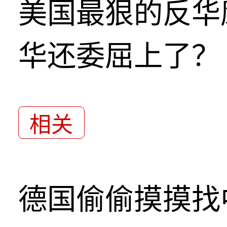
美国最狠的反华
华还委屈上了？
相关
德国偷偷摸摸找