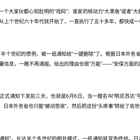
个大家伙都心知肚明的“戏码”：谁家的核动力“大黑鱼”或者“
从上个世纪六十年代就开始了，一直执行了五十多年，都快成一种
持了半个世纪的惯例，被一纸通知给“一键删除”了。根据日本外务
信息，一概不再通报。给出的理由也很“万能”——“安保方面的
正式通知下发前三天，也就是6月6日，当一艘名叫“明尼苏达”
，日本外务省也只能“被动签收”，然后把这份“头疼事”转给了
是“通知”。长达半个多世纪的相处模式，一纸通知就宣告终结。