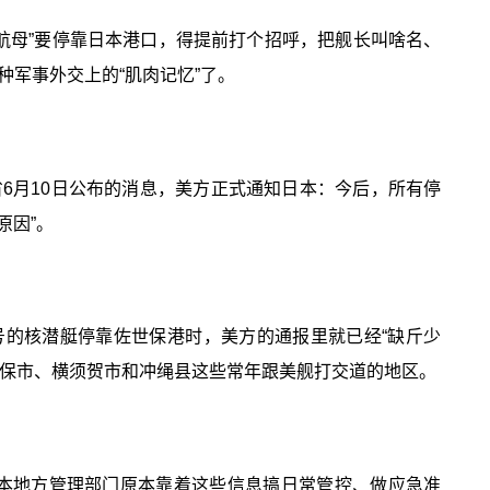
大航母”要停靠日本港口，得提前打个招呼，把舰长叫啥名、
军事外交上的“肌肉记忆”了。
省6月10日公布的消息，美方正式通知日本：今后，所有停
原因”。
号的核潜艇停靠佐世保港时，美方的通报里就已经“缺斤少
佐世保市、横须贺市和冲绳县这些常年跟美舰打交道的地区。
日本地方管理部门原本靠着这些信息搞日常管控、做应急准