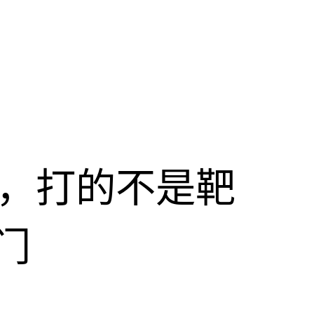
击，打的不是靶
门