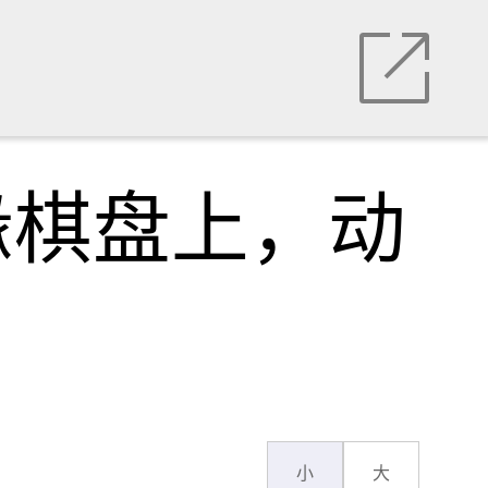
缘棋盘上，动
小
大