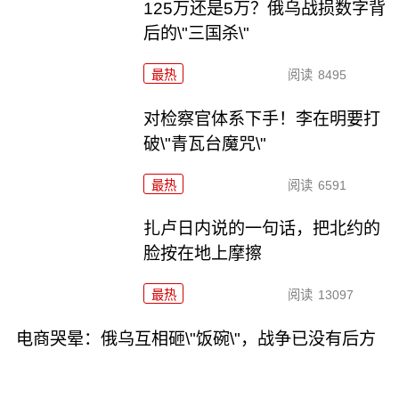
125万还是5万？俄乌战损数字背
后的\"三国杀\"
最热
阅读
8495
对检察官体系下手！李在明要打
破\"青瓦台魔咒\"
最热
阅读
6591
扎卢日内说的一句话，把北约的
脸按在地上摩擦
最热
阅读
13097
电商哭晕：俄乌互相砸\"饭碗\"，战争已没有后方