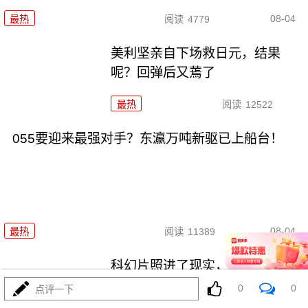
08-04
最热
阅读
4779
美利坚亲自下场救日元，结果
呢？回弹后又蔫了
最热
阅读
12522
055要迎来最强对手？东瀛万吨新驱已上船台！
08-04
最热
阅读
11389
科幻片照进了现实，东大机器狼
驮着武器冲锋！
0
0
点评一下