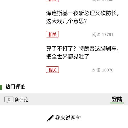
泽连斯基一夜斩总理又砍防长，
这大戏几个意思？
相关
阅读
17791
算了不打了？特朗普这脚刹车，
把全世界都晃吐了
相关
阅读
16070
热门评论
登陆
0
条评论
我来说两句