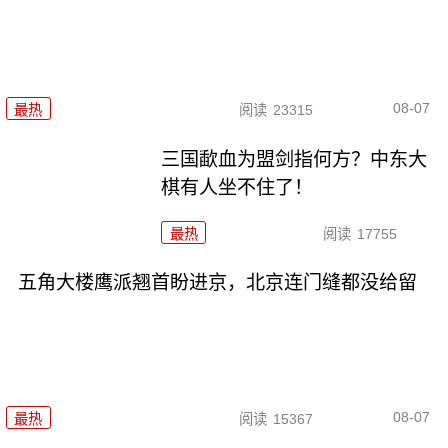
08-07
最热
阅读
23315
三国歃血为盟剑指何方？中东大
棋有人坐不住了！
最热
阅读
17755
五角大楼鹰派翘首盼进京，北京连门缝都没给留
08-07
最热
阅读
15367