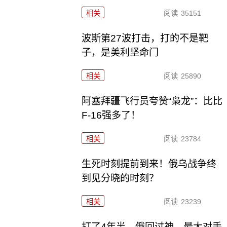
相关
阅读
35151
波斯第27波打击，打的不是靶
子，是美利坚命门
相关
阅读
25890
阿塞拜疆飞行员夸赞“枭龙”：比比
F-16强多了！
相关
阅读
23784
生死时刻提前到来！俄乌战争终
到见分晓的时刻？
相关
阅读
23239
打了4年半，俄回过神，最大对手