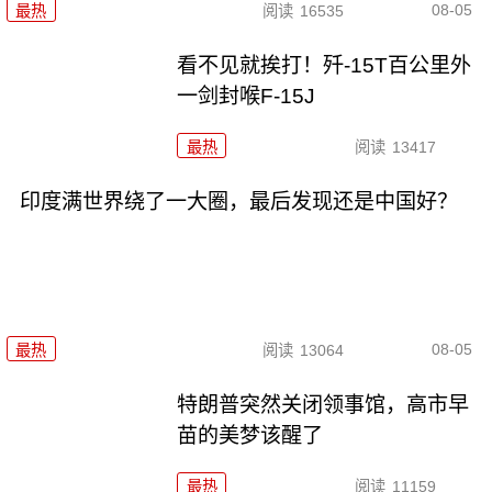
08-05
最热
阅读
16535
看不见就挨打！歼-15T百公里外
一剑封喉F-15J
最热
阅读
13417
印度满世界绕了一大圈，最后发现还是中国好？
08-05
最热
阅读
13064
特朗普突然关闭领事馆，高市早
苗的美梦该醒了
最热
阅读
11159