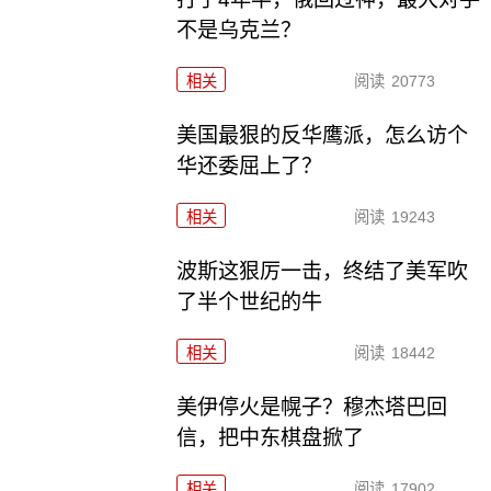
不是乌克兰？
相关
阅读
20773
美国最狠的反华鹰派，怎么访个
华还委屈上了？
相关
阅读
19243
波斯这狠厉一击，终结了美军吹
了半个世纪的牛
相关
阅读
18442
美伊停火是幌子？穆杰塔巴回
信，把中东棋盘掀了
相关
阅读
17902