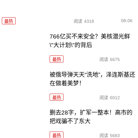
08-06
最热
阅读
4318
766亿买不来安全？美核潜光鲜
\"大计划\"的背后
最热
阅读
6675
被俄导弹天天“洗地”，泽连斯基还
在做着美梦！
最热
阅读
6012
删去28字，扩军一整本！高市的
把戏骗不了东大
最热
阅读
5683