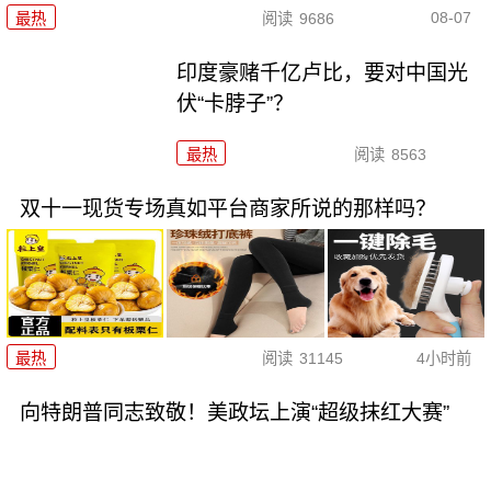
08-07
最热
阅读
9686
印度豪赌千亿卢比，要对中国光
伏“卡脖子”？
最热
阅读
8563
双十一现货专场真如平台商家所说的那样吗？
最热
阅读
31145
4小时前
向特朗普同志致敬！美政坛上演“超级抹红大赛”