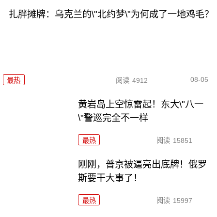
扎胖摊牌：乌克兰的\"北约梦\"为何成了一地鸡毛？
08-05
最热
阅读
4912
黄岩岛上空惊雷起！东大\"八一
\"警巡完全不一样
最热
阅读
15851
刚刚，普京被逼亮出底牌！俄罗
斯要干大事了！
最热
阅读
15997