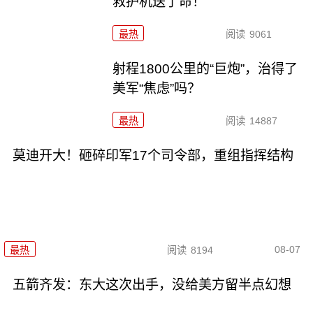
救护机送了命！
最热
阅读
9061
射程1800公里的“巨炮”，治得了
美军“焦虑”吗？
最热
阅读
14887
莫迪开大！砸碎印军17个司令部，重组指挥结构
08-07
最热
阅读
8194
五箭齐发：东大这次出手，没给美方留半点幻想