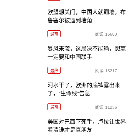
欧盟想关门，中国人就翻墙，布
鲁塞尔被逼到墙角
最热
阅读
16683
暴风来袭，这局决不能输，想赢
一定要和中国联手
最热
阅读
15217
河水干了，欧洲的底裤露出来
了，“生命线”告急
最热
阅读
11236
美国对巴西下死手，卢拉让世界
看清谁才是真朋友