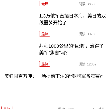
最热
阅读
3853
1.3万俄军直插日本海，美日的双
线噩梦开始了
最热
阅读
9978
射程1800公里的“巨炮”，治得了
美军“焦虑”吗？
最热
阅读
12357
美狂囤百万吨：一场提前下注的\"铜牌军备竞赛\"