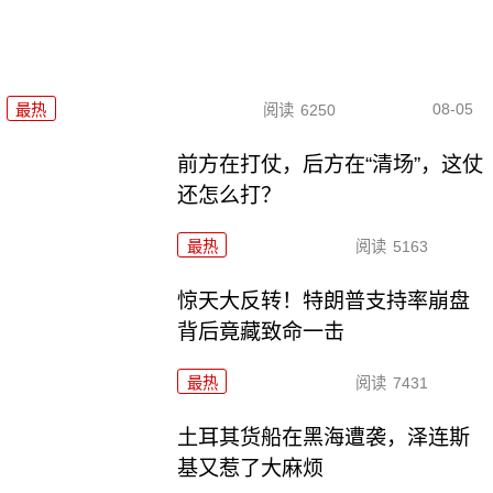
08-05
最热
阅读
6250
前方在打仗，后方在“清场”，这仗
还怎么打？
最热
阅读
5163
惊天大反转！特朗普支持率崩盘
背后竟藏致命一击
最热
阅读
7431
土耳其货船在黑海遭袭，泽连斯
基又惹了大麻烦