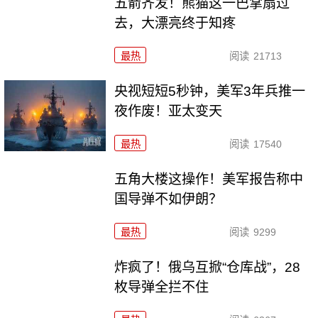
五箭齐发！熊猫这一巴掌扇过
去，大漂亮终于知疼
最热
阅读
21713
央视短短5秒钟，美军3年兵推一
夜作废！亚太变天
最热
阅读
17540
五角大楼这操作！美军报告称中
国导弹不如伊朗？
最热
阅读
9299
炸疯了！俄乌互掀“仓库战”，28
枚导弹全拦不住