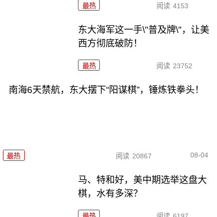
最热
阅读
4153
东大海军这一手\"普及牌\"，让美
西方彻底破防！
最热
阅读
23752
南海6天禁航，东大摆下“阳谋棋”，锤炼铁拳头！
08-04
最热
阅读
20867
马、特和好，美中期选举这盘大
棋，水有多深？
最热
阅读
6197