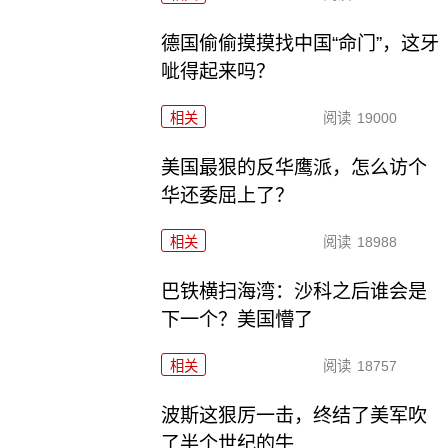
德国偷偷摸摸找中国“命门”，这牙
呲得起来吗？
相关
阅读
19000
美国最狠的反华鹰派，怎么访个
华还委屈上了？
相关
阅读
18988
巴铁横扫海湾：沙科之后谁会是
下一个？美国懵了
相关
阅读
18757
波斯这狠厉一击，终结了美军吹
了半个世纪的牛