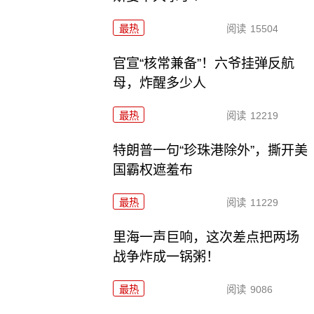
最热
阅读
15504
官宣“核常兼备”！六爷挂弹反航
母，炸醒多少人
最热
阅读
12219
特朗普一句“珍珠港除外”，撕开美
国霸权遮羞布
最热
阅读
11229
里海一声巨响，这次差点把两场
战争炸成一锅粥！
最热
阅读
9086