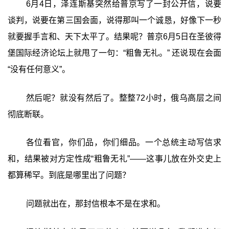
6月4日，泽连斯基突然给普京写了一封公开信，说要
谈判，说要在第三国会面，说得那叫一个诚恳，好像下一秒
就要握手言和、天下太平了。结果呢？普京6月5日在圣彼得
堡国际经济论坛上就甩了一句：‍“粗鲁无礼。”‍ 还说现在会面
“没有任何意义”。
然后呢？就没有然后了。整整72小时，俄乌高层之间
彻底断联。
各位看官，你们品，你们细品。一个总统主动写信求
和，结果被对方定性成“粗鲁无礼”——这事儿放在外交史上
都算稀罕。到底是哪里出了问题？
问题就出在，那封信根本不是在求和。