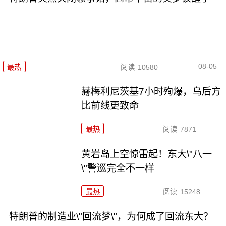
08-05
最热
阅读
10580
赫梅利尼茨基7小时殉爆，乌后方
比前线更致命
最热
阅读
7871
黄岩岛上空惊雷起！东大\"八一
\"警巡完全不一样
最热
阅读
15248
特朗普的制造业\"回流梦\"，为何成了回流东大？