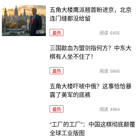
五角大楼鹰派翘首盼进京，北京
连门缝都没给留
最热
阅读
6455
三国歃血为盟剑指何方？中东大
棋有人坐不住了！
最热
阅读
5865
五角大楼吓唬中俄？这事恰恰暴
露了美军的底裤
最热
阅读
4964
“工厂的工厂”：中国这棋彻底颠覆
全球工业版图