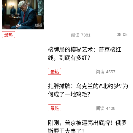
08-05
最热
阅读
7381
核牌局的模糊艺术：普京核红
线，到底有多红？
最热
阅读
4557
扎胖摊牌：乌克兰的\"北约梦\"为
何成了一地鸡毛？
最热
阅读
4408
刚刚，普京被逼亮出底牌！俄罗
斯要干大事了！