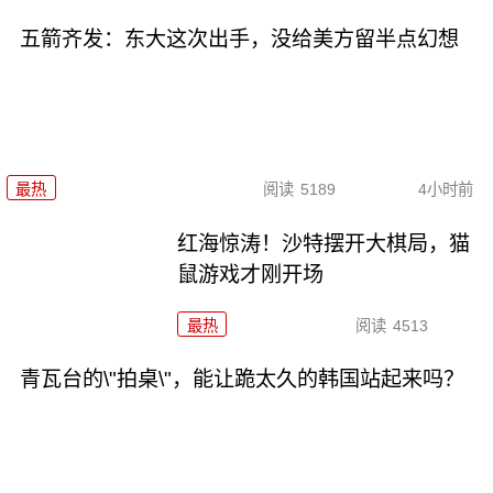
五箭齐发：东大这次出手，没给美方留半点幻想
最热
阅读
5189
4小时前
红海惊涛！沙特摆开大棋局，猫
鼠游戏才刚开场
最热
阅读
4513
青瓦台的\"拍桌\"，能让跪太久的韩国站起来吗？