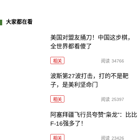
大家都在看
美国对盟友捅刀！中国这步棋，
全世界都看傻了
相关
阅读
34766
波斯第27波打击，打的不是靶
子，是美利坚命门
相关
阅读
25397
阿塞拜疆飞行员夸赞“枭龙”：比比
F-16强多了！
相关
阅读
23426