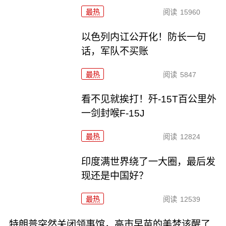
最热
阅读
15960
以色列内讧公开化！防长一句
话，军队不买账
最热
阅读
5847
看不见就挨打！歼-15T百公里外
一剑封喉F-15J
最热
阅读
12824
印度满世界绕了一大圈，最后发
现还是中国好？
最热
阅读
12539
特朗普突然关闭领事馆，高市早苗的美梦该醒了