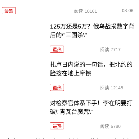
08-06
最热
阅读
10161
125万还是5万？俄乌战损数字背
后的\"三国杀\"
最热
阅读
7717
扎卢日内说的一句话，把北约的
脸按在地上摩擦
最热
阅读
12148
对检察官体系下手！李在明要打
破\"青瓦台魔咒\"
最热
阅读
5780