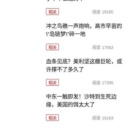
相关
阅读
18185
冲之鸟礁一声炮响，高市早苗的
\"岛链梦\"碎一地
相关
阅读
17562
血条见底？美利坚这艘巨轮，或
许撑不了多久了
相关
阅读
17395
中东一触即发！沙特到生死边
缘，美国的饵太大了
相关
阅读
15163