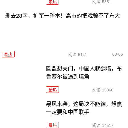
最热
阅读
5351
删去28字，扩军一整本！高市的把戏骗不了东大
08-06
最热
阅读
5141
欧盟想关门，中国人就翻墙，布
鲁塞尔被逼到墙角
最热
阅读
15960
暴风来袭，这局决不能输，想赢
一定要和中国联手
最热
阅读
14517