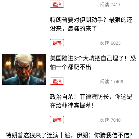
最热
阅读
7417
特朗普要对伊朗动手？最狠的还
没来，最骚的来了
最热
阅读
6023
美国踏进3个大坑把自己埋了！恐
怕一个都爬不出
最热
阅读
17406
政治自杀！菲律宾防长，你这是
在给菲律宾掘墓！
最热
阅读
7040
特朗普这狼来了连演十遍，伊朗：你猜我信不信？