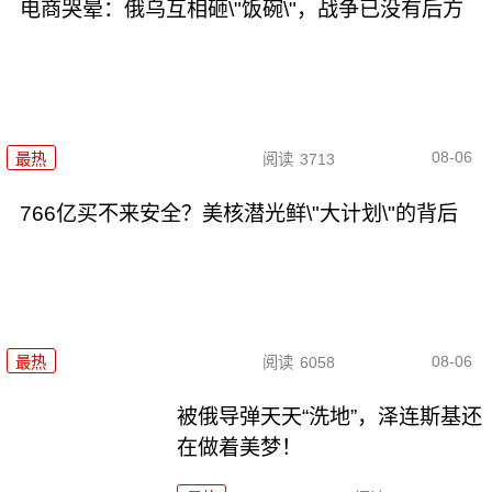
电商哭晕：俄乌互相砸\"饭碗\"，战争已没有后方
08-06
最热
阅读
3713
766亿买不来安全？美核潜光鲜\"大计划\"的背后
08-06
最热
阅读
6058
被俄导弹天天“洗地”，泽连斯基还
在做着美梦！