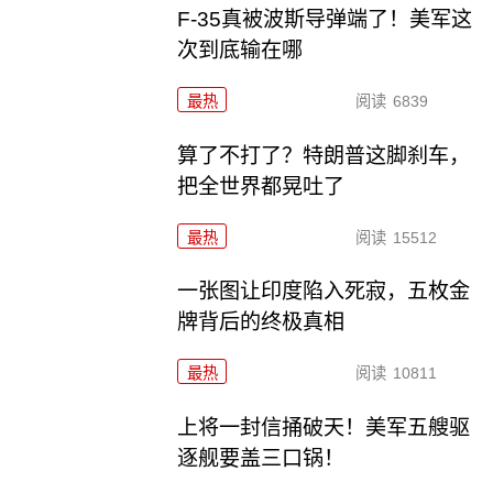
F-35真被波斯导弹端了！美军这
次到底输在哪
最热
阅读
6839
算了不打了？特朗普这脚刹车，
把全世界都晃吐了
最热
阅读
15512
一张图让印度陷入死寂，五枚金
牌背后的终极真相
最热
阅读
10811
上将一封信捅破天！美军五艘驱
逐舰要盖三口锅！