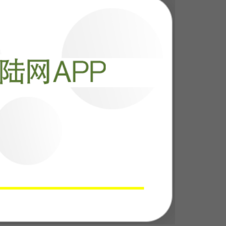
阅读
12881
不容抹去