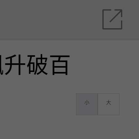
飙升破百
小
大