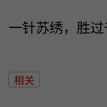
一针苏绣，胜过
相关