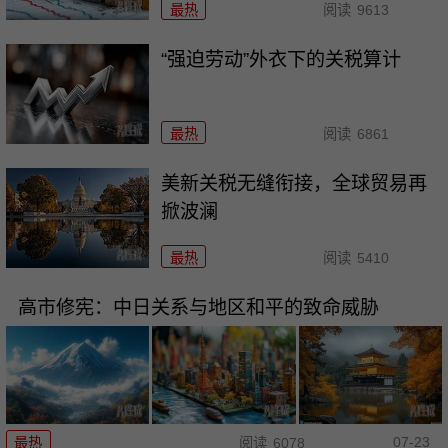
最热
阅读
9613
“强迫劳动”外衣下的关税算计
最热
阅读
6861
美新关税无缝衔接，全球贸易再
掀波澜
最热
阅读
5410
高市修宪：中日关系与地区和平的致命威胁
07-23
最热
阅读
6078