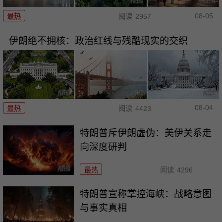
08-05
最热
阅读
2957
伊朗绝不拥核：政治红线与残酷现实的交织
08-04
最热
阅读
4423
特朗普斥伊朗虚伪：美伊关系走
向深度研判
最热
阅读
4296
特朗普宣称掌控海峡：战略意图
与事实真相