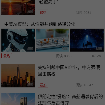
“轻盈高手”
最热
阅读
9031
中美AI模型：从性能并跑到路径分化
07-28
最热
阅读
8385
美拟制裁中国AI企业，中方强硬
回击霸权
最热
阅读
10547
伊朗定性“侵略”：商船遇袭背后的
法理与反击博弈