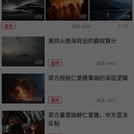
07-22
最热
阅读
5289
美拱火南海背后的霸权算计
最热
阅读
4843
菲方频挑仁爱礁事端的深层逻辑
最热
阅读
4871
菲方蓄意挑衅仁爱礁，中方坚决
反制