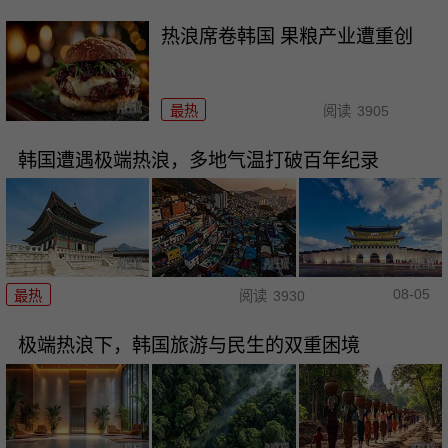
热浪席卷韩国 果粮产业遭重创
最热
阅读
3905
韩国遭遇极端热浪，多地气温打破百年纪录
08-05
最热
阅读
3930
极端热浪下，韩国旅游与民生的双重困境