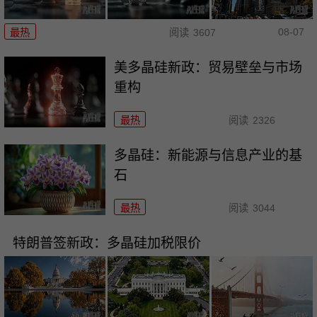
08-07
最热
阅读
3607
美多晶硅新政：贸易壁垒与市场
重构
最热
阅读
2326
多晶硅：新能源与信息产业的基
石
最热
阅读
3044
特朗普签新政：多晶硅加税限价