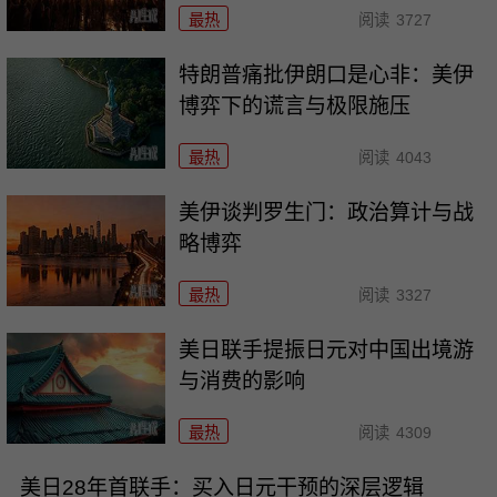
最热
阅读
3727
特朗普痛批伊朗口是心非：美伊
博弈下的谎言与极限施压
最热
阅读
4043
美伊谈判罗生门：政治算计与战
略博弈
最热
阅读
3327
美日联手提振日元对中国出境游
与消费的影响
最热
阅读
4309
美日28年首联手：买入日元干预的深层逻辑