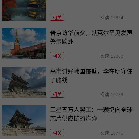
相关
阅读
12824
普京访华前夕，默克尔罕见发声
警示欧洲
相关
阅读
12308
高市讨好韩国碰壁，李在明守住
了底线
相关
阅读
10789
三星五万人罢工：一颗扔向全球
芯片供应链的炸弹
相关
阅读
10746