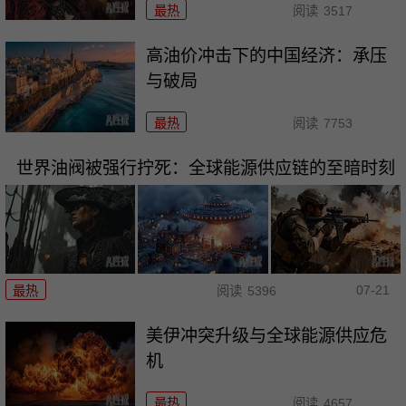
最热
阅读
3517
高油价冲击下的中国经济：承压
与破局
最热
阅读
7753
世界油阀被强行拧死：全球能源供应链的至暗时刻
07-21
最热
阅读
5396
美伊冲突升级与全球能源供应危
机
最热
阅读
4657