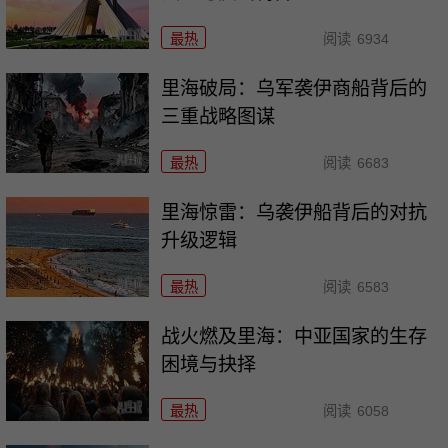
最热
阅读
6934
里海破局：乌军袭伊商船背后的
三重战略图谋
最热
阅读
6683
里海惊雷：乌袭伊船背后的对抗
升级逻辑
最热
阅读
6583
战火燃及里海：中亚国家的生存
困境与抉择
最热
阅读
6058