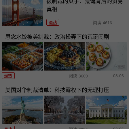
被制裁的瓜子：荒诞背后的贸易
真相
最热
阅读
4616
思念水饺被美制裁：政治操弄下的荒诞闹剧
08-06
最热
阅读
3609
美国对华制裁清单：科技霸权下的无理打压