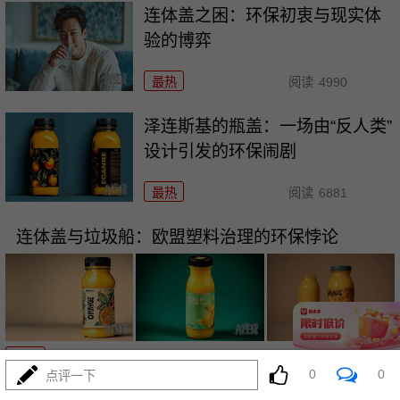
连体盖之困：环保初衷与现实体
验的博弈
最热
阅读
4990
泽连斯基的瓶盖：一场由“反人类”
设计引发的环保闹剧
最热
阅读
6881
连体盖与垃圾船：欧盟塑料治理的环保悖论
07-17
最热
阅读
5919
0
0
点评一下