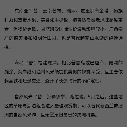
东南亚平替：云南芒市、瑞丽。这里拥有金塔、傣族
村落和热带水果，美食如手抓饭、泡鲁达与泰老风味高度重
合，但物价更低，且航班受国际油价波动影响较小。广西崇
左的德天瀑布和明仕田园，也是替代越南山水游的绝佳选
择。
海岛平替：福建霞浦。相比普吉岛或巴厘岛，霞浦的
滩涂、海岸线和渔村风光能提供类似的视觉享受，且主要依
赖高铁和短途交通，避开了长途飞行的不确定性。
自然风光平替：新疆伊犁、喀拉峻。5月之后，这些地
区的草原与湖泊组合进入最佳观赏期，可以替代新西兰或澳
洲的自然风光游，且无需承担昂贵的跨洲机票。