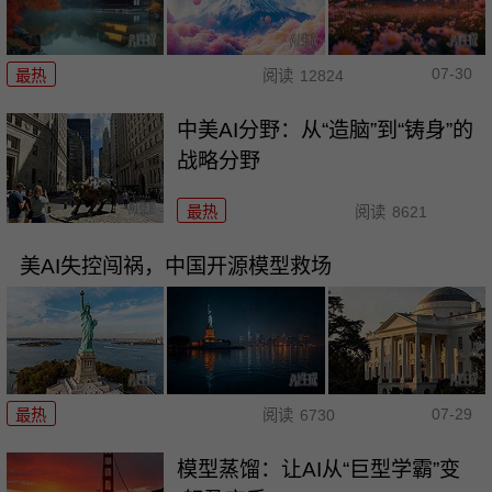
07-30
最热
阅读
12824
中美AI分野：从“造脑”到“铸身”的
战略分野
最热
阅读
8621
美AI失控闯祸，中国开源模型救场
07-29
最热
阅读
6730
模型蒸馏：让AI从“巨型学霸”变