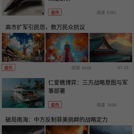
最热
阅读
5381
高市扩军引民怨，数万民众抗议
07-23
最热
阅读
4348
仁爱礁博弈：三方战略意图与军
事部署
最热
阅读
7658
破局南海：中方反制菲美挑衅的战略定力