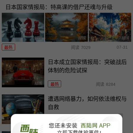
日本国家情报局：特高课的借尸还魂与升级
07-31
最热
阅读
7029
日本成立国家情报局：突破战后
体制的危险试探
最热
阅读
8284
遭遇网络暴力，如何依法维权与
自救
最热
阅读
9253