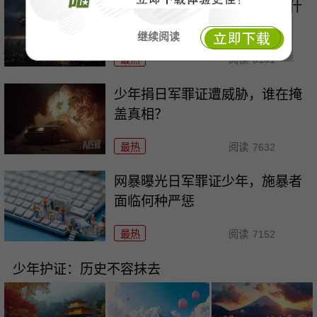
曝光日军罪证，日本究竟在怕什
么？
继续阅读
最热
阅读
8161
少年捐日军罪证遭威胁，谁在掩
盖真相？
最热
阅读
7632
网暴曝光日军罪证少年，施暴者
面临何种严惩
最热
阅读
7152
少年护证：历史不容抹去