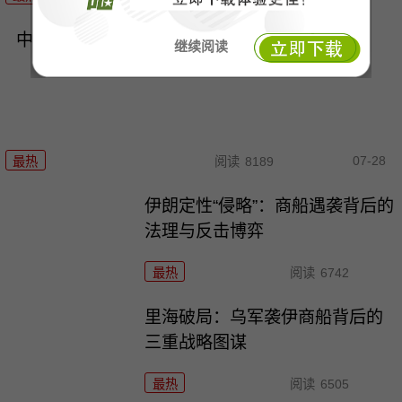
中美AI模型：从性能并跑到路径分化
继续阅读
07-28
最热
阅读
8189
伊朗定性“侵略”：商船遇袭背后的
法理与反击博弈
最热
阅读
6742
里海破局：乌军袭伊商船背后的
三重战略图谋
最热
阅读
6505