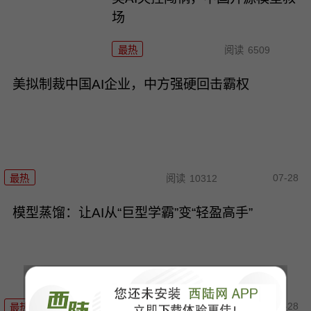
场
最热
阅读
6509
美拟制裁中国AI企业，中方强硬回击霸权
07-28
最热
阅读
10312
模型蒸馏：让AI从“巨型学霸”变“轻盈高手”
07-28
最热
阅读
8751