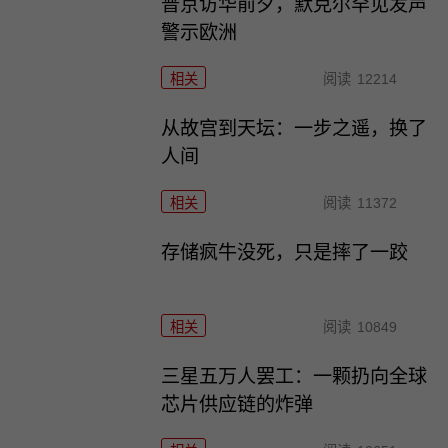
普京访华前夕，默克尔罕见发声
警示欧洲
相关
阅读
12214
从故宫到天坛：一步之遥，换了
人间
相关
阅读
11372
存储疯牛没死，只是摔了一跤
相关
阅读
10849
三星五万人罢工：一颗扔向全球
芯片供应链的炸弹