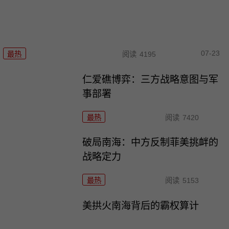
07-23
最热
阅读
4195
仁爱礁博弈：三方战略意图与军
事部署
最热
阅读
7420
破局南海：中方反制菲美挑衅的
战略定力
最热
阅读
5153
美拱火南海背后的霸权算计