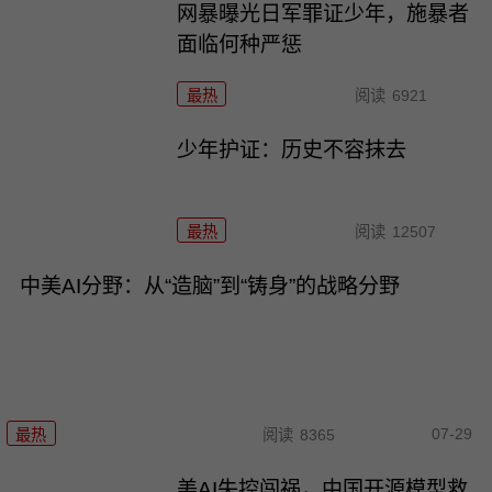
网暴曝光日军罪证少年，施暴者
面临何种严惩
最热
阅读
6921
少年护证：历史不容抹去
最热
阅读
12507
中美AI分野：从“造脑”到“铸身”的战略分野
07-29
最热
阅读
8365
美AI失控闯祸，中国开源模型救