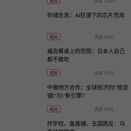
相关
阅读
10651
存储告急：AI狂潮下的芯片荒局
相关
阅读
9960
福岛餐桌上的恐慌：日本人自己
都不敢吃
相关
阅读
9752
中俄地方合作：全球经济的\"稳定
锚\"与\"新引擎\"
相关
阅读
9505
炸学校、轰基辅、五国跳反：乌