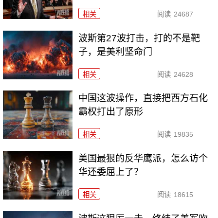
相关
阅读
24687
波斯第27波打击，打的不是靶
子，是美利坚命门
相关
阅读
24628
中国这波操作，直接把西方石化
霸权打出了原形
相关
阅读
19835
美国最狠的反华鹰派，怎么访个
华还委屈上了？
相关
阅读
18615