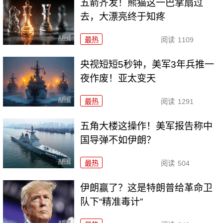
五箭齐发！熊猫这一巴掌扇过
去，大漂亮终于知疼
最热
阅读
1109
央视短短5秒钟，美军3年兵推一
夜作废！亚太变天
最热
阅读
1291
五角大楼这操作！美军报告称中
国导弹不如伊朗？
最热
阅读
504
伊朗赢了？这是特朗普给革命卫
队下“精准毒计”