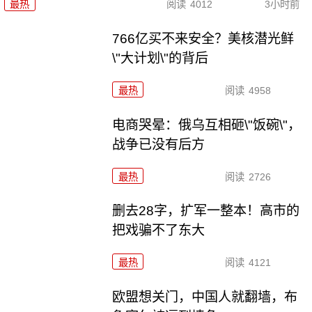
最热
阅读
4012
3小时前
766亿买不来安全？美核潜光鲜
\"大计划\"的背后
最热
阅读
4958
电商哭晕：俄乌互相砸\"饭碗\"，
战争已没有后方
最热
阅读
2726
删去28字，扩军一整本！高市的
把戏骗不了东大
最热
阅读
4121
欧盟想关门，中国人就翻墙，布