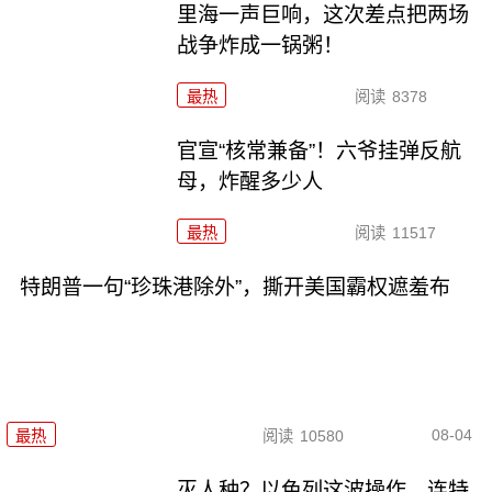
里海一声巨响，这次差点把两场
战争炸成一锅粥！
最热
阅读
8378
官宣“核常兼备”！六爷挂弹反航
母，炸醒多少人
最热
阅读
11517
特朗普一句“珍珠港除外”，撕开美国霸权遮羞布
08-04
最热
阅读
10580
灭人种？以色列这波操作，连特