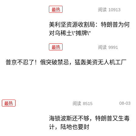
最热
阅读
10913
美利坚资源收割局：特朗普为何
对乌稀土\"摊牌\"
最热
阅读
9991
普京不忍了！俄突破禁忌，猛轰美资无人机工厂
08-03
最热
阅读
8515
海锁波斯还不够，特朗普又生毒
计，陆地也要封