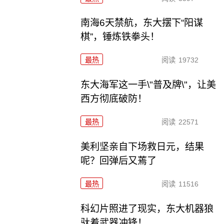
南海6天禁航，东大摆下“阳谋
棋”，锤炼铁拳头！
最热
阅读
19732
东大海军这一手\"普及牌\"，让美
西方彻底破防！
最热
阅读
22571
美利坚亲自下场救日元，结果
呢？回弹后又蔫了
最热
阅读
11516
科幻片照进了现实，东大机器狼
驮着武器冲锋！