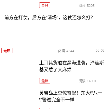
最热
阅读
5205
前方在打仗，后方在“清场”，这仗还怎么打？
08-05
最热
阅读
4244
土耳其货船在黑海遭袭，泽连斯
基又惹了大麻烦
最热
阅读
14991
黄岩岛上空惊雷起！东大\"八一
\"警巡完全不一样