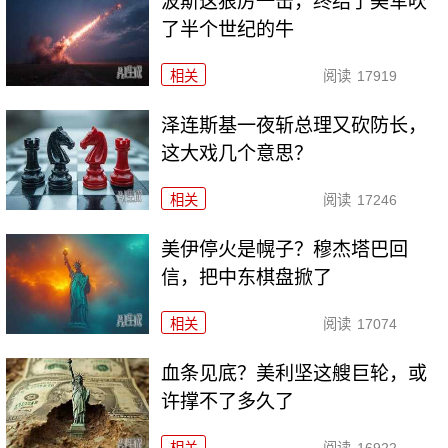
波斯这狠厉一击，终结了美军吹
了半个世纪的牛
相关
阅读
17919
泽连斯基一夜斩总理又砍防长，
这大戏几个意思？
相关
阅读
17246
美伊停火是幌子？穆杰塔巴回
信，把中东棋盘掀了
相关
阅读
17074
血条见底？美利坚这艘巨轮，或
许撑不了多久了
相关
阅读
16922