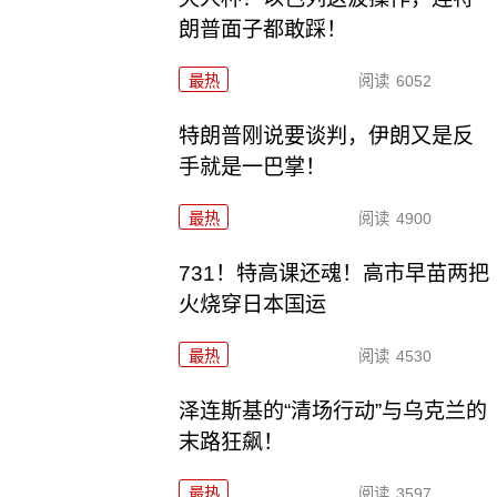
朗普面子都敢踩！
最热
阅读
6052
特朗普刚说要谈判，伊朗又是反
手就是一巴掌！
最热
阅读
4900
731！特高课还魂！高市早苗两把
火烧穿日本国运
最热
阅读
4530
泽连斯基的“清场行动”与乌克兰的
末路狂飙！
最热
阅读
3597