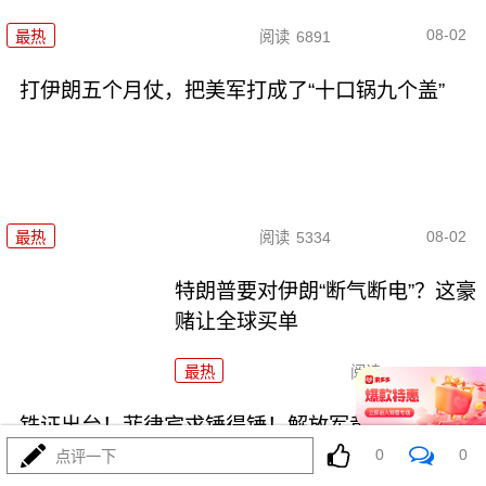
08-02
最热
阅读
6891
打伊朗五个月仗，把美军打成了“十口锅九个盖”
08-02
最热
阅读
5334
特朗普要对伊朗“断气断电”？这豪
赌让全球买单
最热
阅读
4477
铁证出台！菲律宾求锤得锤！解放军黄岩岛亮剑
0
0
点评一下