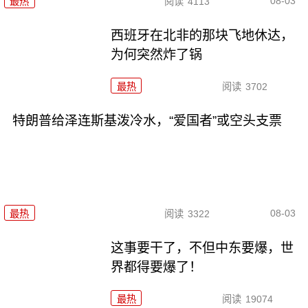
08-03
最热
阅读
4113
西班牙在北非的那块飞地休达，
为何突然炸了锅
最热
阅读
3702
特朗普给泽连斯基泼冷水，“爱国者”或空头支票
08-03
最热
阅读
3322
这事要干了，不但中东要爆，世
界都得要爆了！
最热
阅读
19074