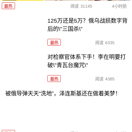
最热
阅读
31145
4小时前
125万还是5万？俄乌战损数字背
后的\"三国杀\"
最热
阅读
6335
对检察官体系下手！李在明要打
破\"青瓦台魔咒\"
最热
阅读
4385
被俄导弹天天“洗地”，泽连斯基还在做着美梦！