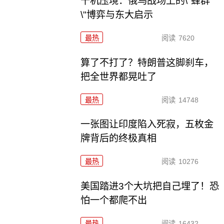
千机压境：俄乌战场上的\"蜂群
\"博弈与东大启示
最热
阅读
7620
算了不打了？特朗普这脚刹车，
把全世界都晃吐了
最热
阅读
14748
一张图让印度陷入死寂，五枚金
牌背后的终极真相
最热
阅读
10276
美国踏进3个大坑把自己埋了！恐
怕一个都爬不出
最热
阅读
16432