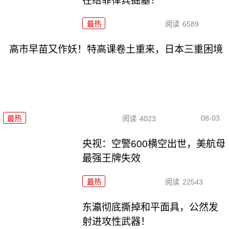
在给菲律宾掘墓！
最热
阅读
6589
高市早苗又作妖！特高课卷土重来，日本三重困境
08-03
最热
阅读
4023
央视：空警600横空出世，美航母
最强王牌失效
最热
阅读
22543
东瀛彻底撕掉和平面具，公然发
射进攻性武器！