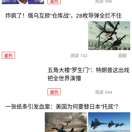
最热
阅读
946
炸疯了！俄乌互掀“仓库战”，28枚导弹全拦不住
最热
阅读
742
刚刚
五角大楼“罗生门”：特朗普这出戏
把全世界演懵
最热
阅读
644
一张纸条引发血案：美国为何要替日本“托底”？