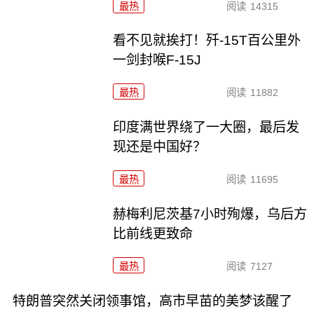
最热
阅读
14315
看不见就挨打！歼-15T百公里外
一剑封喉F-15J
最热
阅读
11882
印度满世界绕了一大圈，最后发
现还是中国好？
最热
阅读
11695
赫梅利尼茨基7小时殉爆，乌后方
比前线更致命
最热
阅读
7127
特朗普突然关闭领事馆，高市早苗的美梦该醒了