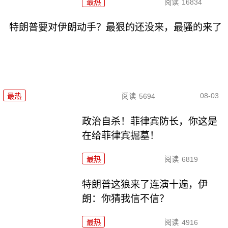
最热
阅读
16834
特朗普要对伊朗动手？最狠的还没来，最骚的来了
08-03
最热
阅读
5694
政治自杀！菲律宾防长，你这是
在给菲律宾掘墓！
最热
阅读
6819
特朗普这狼来了连演十遍，伊
朗：你猜我信不信？
最热
阅读
4916