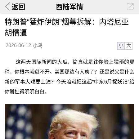
返回
西陆军情
特朗普“猛炸伊朗”烟幕拆解：内塔尼亚
胡懵逼
小
大
2026-06-12
小鸟
这两天国际新闻的大瓜，简直就是往你脸上猛砸的那
种，你根本就避不开。美国那边有人疯了？还是说又是什么
新的军事大戏要上演？今天咱就把这起“中东6月捉妖记”给
你掰扯得明明白白。