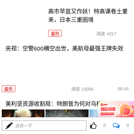
高市早苗又作妖！特高课卷土重
来，日本三重困境
最热
阅读
4317
央视：空警600横空出世，美航母最强王牌失效
08-03
最热
阅读
23056
美利坚资源收割局：特朗普为何对乌稀土\"摊牌\"
0
0
点评一下