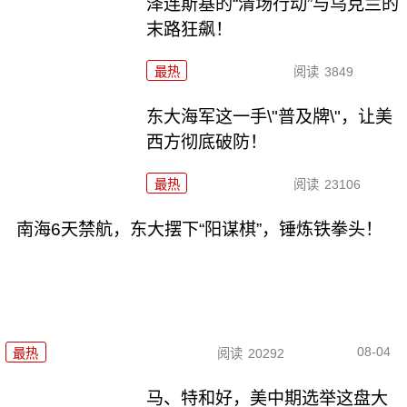
泽连斯基的“清场行动”与乌克兰的
末路狂飙！
最热
阅读
3849
东大海军这一手\"普及牌\"，让美
西方彻底破防！
最热
阅读
23106
南海6天禁航，东大摆下“阳谋棋”，锤炼铁拳头！
08-04
最热
阅读
20292
马、特和好，美中期选举这盘大