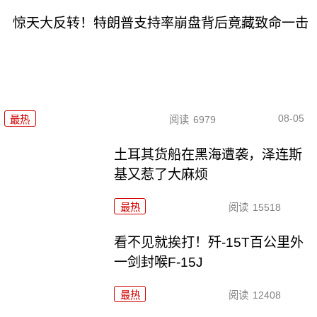
惊天大反转！特朗普支持率崩盘背后竟藏致命一击
08-05
最热
阅读
6979
土耳其货船在黑海遭袭，泽连斯
基又惹了大麻烦
最热
阅读
15518
看不见就挨打！歼-15T百公里外
一剑封喉F-15J
最热
阅读
12408