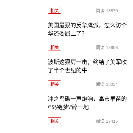
相关
阅读
18870
美国最狠的反华鹰派，怎么访个
华还委屈上了？
相关
阅读
18806
波斯这狠厉一击，终结了美军吹
了半个世纪的牛
相关
阅读
18034
冲之鸟礁一声炮响，高市早苗的
\"岛链梦\"碎一地
相关
阅读
17415