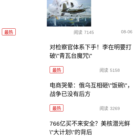
08-06
最热
阅读
7145
对检察官体系下手！李在明要打
破\"青瓦台魔咒\"
最热
阅读
5158
电商哭晕：俄乌互相砸\"饭碗\"，
战争已没有后方
最热
阅读
3269
766亿买不来安全？美核潜光鲜
\"大计划\"的背后