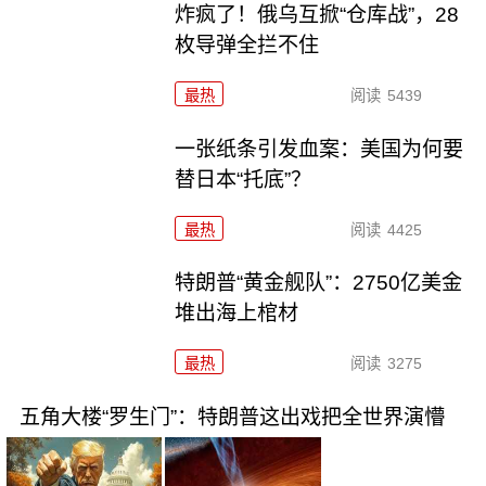
炸疯了！俄乌互掀“仓库战”，28
枚导弹全拦不住
最热
阅读
5439
一张纸条引发血案：美国为何要
替日本“托底”？
最热
阅读
4425
特朗普“黄金舰队”：2750亿美金
堆出海上棺材
最热
阅读
3275
五角大楼“罗生门”：特朗普这出戏把全世界演懵