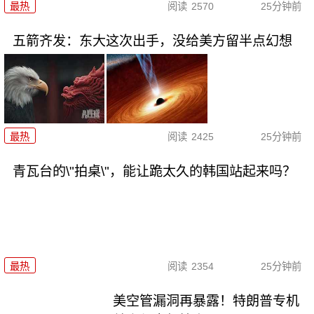
最热
阅读
2570
25分钟前
五箭齐发：东大这次出手，没给美方留半点幻想
最热
阅读
2425
25分钟前
青瓦台的\"拍桌\"，能让跪太久的韩国站起来吗？
最热
阅读
2354
25分钟前
美空管漏洞再暴露！特朗普专机