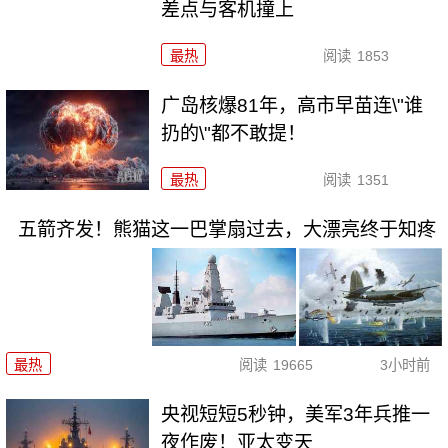
差点与客机撞上
最热
阅读
1853
广岛核爆81年，高市早苗连\"谁
扔的\"都不敢提！
最热
阅读
1351
五箭齐发！熊猫这一巴掌扇过去，大漂亮终于知疼
最热
阅读
19665
3小时前
央视短短5秒钟，美军3年兵推一
夜作废！亚太变天