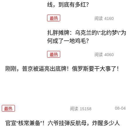
线，到底有多红？
最热
阅读
4160
扎胖摊牌：乌克兰的\"北约梦\"为
何成了一地鸡毛？
最热
阅读
4060
刚刚，普京被逼亮出底牌！俄罗斯要干大事了！
08-04
最热
阅读
15158
官宣“核常兼备”！六爷挂弹反航母，炸醒多少人