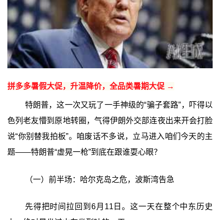
拼多多暑假大促，升温降价，全品类暑期大促 →
特朗普，这一次又玩了一手神级的“骗子套路”，吓得以
色列老友懵到原地转圈，气得伊朗外交部连夜出来开会打脸
说“你别替我拍板”。咱废话不多说，立马进入咱们今天的主
题——特朗普“虚晃一枪”到底在跟谁耍心眼？
（一）前半场：哈尔克岛之危，波斯湾告急
先得把时间拉回到6月11日。这一天在整个中东历史