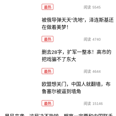
最热
阅读
5545
被俄导弹天天“洗地”，泽连斯基还
在做着美梦！
最热
阅读
4740
删去28字，扩军一整本！高市的
把戏骗不了东大
最热
阅读
4644
欧盟想关门，中国人就翻墙，布
鲁塞尔被逼到墙角
最热
阅读
15146