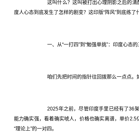
这叫什么？这叫被打出心理阴影之后的清醒
度人心态到底发生了怎样的剧变？这印版“阵风”到底练了什
一、从“一打四”到“勉强单挑”：印度心态
咱们先把时间的指针往回拨那么一点点。
2025年之前，尽管印度手里已经有了3
能力确实强，看着确实唬人，价格也确实离谱，单价2.5
“理论上”的一对四。