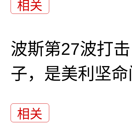
相关
波斯第27波打
子，是美利坚命
相关