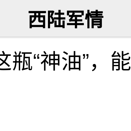
西陆军情
这瓶“神油”，