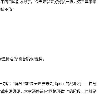
连吹牛的口风都收敛了。今天咱就来好好扒一扒，这三年来印
的值不值？
是标准的“高台跳水”走势。
句话：“阵风F3R是全世界最会摆pose的战斗机——挂载
实战中硬碰硬，大家还停留在“西格玛数学”的阶段，也就是