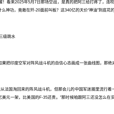
！看来2025年5月7日那场空战，是真的把阿三给打疼了，
么神功，竟敢在歼-20面前叫板？这340亿的天价“神油”到底花
的三级跳水
如果把印度空军对阵风战斗机的自信心态画成一张曲线图，那绝对
6架从法国淘回来的阵风战斗机，但那会儿的中国军迷圈里流行着一
亿美元一架，比美国的F-35还贵。”那时候咱跟阿三还没怎么在