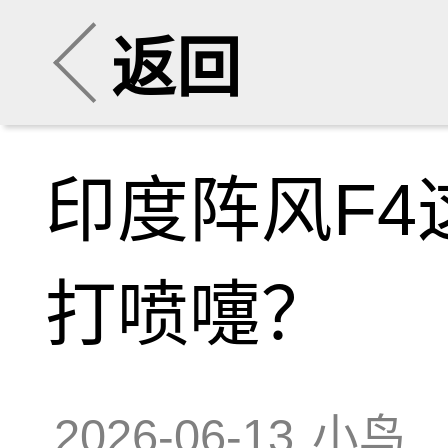
返回
印度阵风F4
打喷嚏？
2026-06-13
小鸟