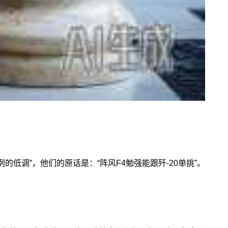
低调”，他们的原话是：“阵风F4勉强能跟歼-20单挑”。