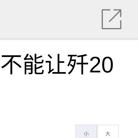
能不能让歼20
小
大