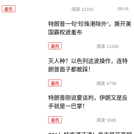
08-04
最热
阅读
12242
特朗普一句“珍珠港除外”，撕开美
国霸权遮羞布
最热
阅读
11256
灭人种？以色列这波操作，连特
朗普面子都敢踩！
最热
阅读
6739
特朗普刚说要谈判，伊朗又是反
手就是一巴掌！
最热
阅读
5595