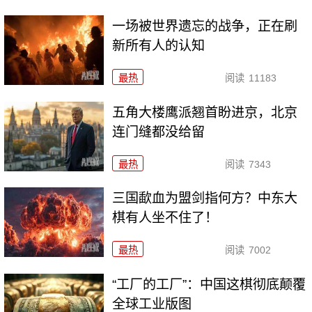
一场被世界遗忘的战争，正在刷
新所有人的认知
最热
阅读
11183
五角大楼鹰派翘首盼进京，北京
连门缝都没给留
最热
阅读
7343
三国歃血为盟剑指何方？中东大
棋有人坐不住了！
最热
阅读
7002
“工厂的工厂”：中国这棋彻底颠覆
全球工业版图