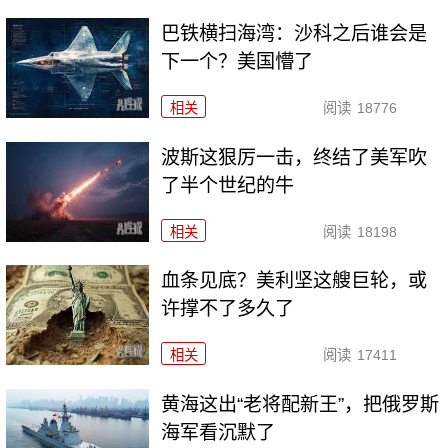
巴铁横扫海湾：沙科之后谁会是
下一个？美国懵了
相关
阅读
18776
波斯这狠厉一击，终结了美军吹
了半个世纪的牛
相关
阅读
18198
血条见底？美利坚这艘巨轮，或
许撑不了多久了
相关
阅读
17411
黄海这出“老将配新王”，把俄罗斯
海军看沉默了