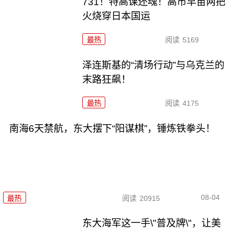
731！特高课还魂！高市早苗两把
火烧穿日本国运
最热
阅读
5169
泽连斯基的“清场行动”与乌克兰的
末路狂飙！
最热
阅读
4175
南海6天禁航，东大摆下“阳谋棋”，锤炼铁拳头！
08-04
最热
阅读
20915
东大海军这一手\"普及牌\"，让美