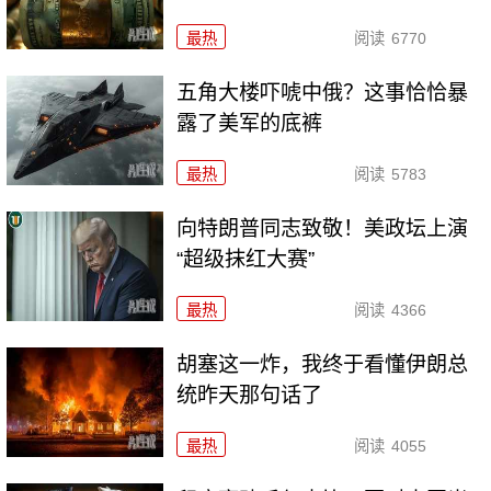
最热
阅读
6770
五角大楼吓唬中俄？这事恰恰暴
露了美军的底裤
最热
阅读
5783
向特朗普同志致敬！美政坛上演
“超级抹红大赛”
最热
阅读
4366
胡塞这一炸，我终于看懂伊朗总
统昨天那句话了
最热
阅读
4055