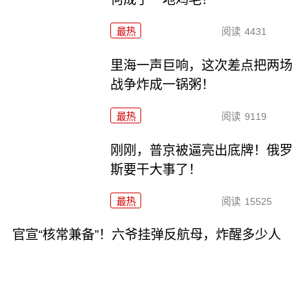
最热
阅读
4431
里海一声巨响，这次差点把两场
战争炸成一锅粥！
最热
阅读
9119
刚刚，普京被逼亮出底牌！俄罗
斯要干大事了！
最热
阅读
15525
官宣“核常兼备”！六爷挂弹反航母，炸醒多少人