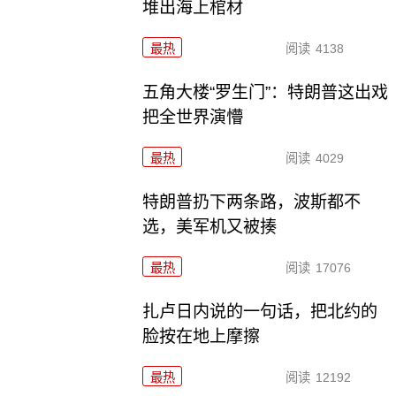
堆出海上棺材
最热
阅读
4138
五角大楼“罗生门”：特朗普这出戏
把全世界演懵
最热
阅读
4029
特朗普扔下两条路，波斯都不
选，美军机又被揍
最热
阅读
17076
扎卢日内说的一句话，把北约的
脸按在地上摩擦
最热
阅读
12192