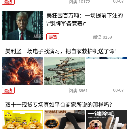
08-07
最热
阅读
10172
美狂囤百万吨：一场提前下注的
\"铜牌军备竞赛\"
最热
阅读
8159
美利坚一场电子战演习，把自家救护机送了命！
08-07
最热
阅读
6961
双十一现货专场真如平台商家所说的那样吗？