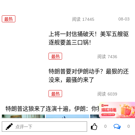
08-03
最热
阅读
17445
上将一封信捅破天！美军五艘驱
逐舰要盖三口锅！
最热
阅读
7436
特朗普要对伊朗动手？最狠的还
没来，最骚的来了
最热
阅读
6039
特朗普这狼来了连演十遍，伊朗：你猜我信不信？
0
0
点评一下