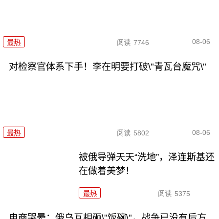
08-06
最热
阅读
7746
对检察官体系下手！李在明要打破\"青瓦台魔咒\"
08-06
最热
阅读
5802
被俄导弹天天“洗地”，泽连斯基还
在做着美梦！
最热
阅读
5375
电商哭晕：俄乌互相砸\"饭碗\"，战争已没有后方