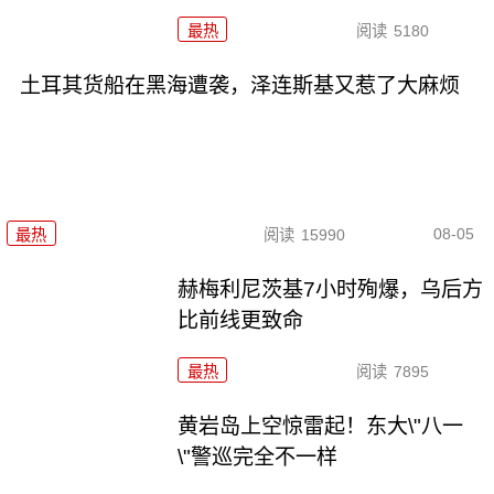
最热
阅读
5180
土耳其货船在黑海遭袭，泽连斯基又惹了大麻烦
08-05
最热
阅读
15990
赫梅利尼茨基7小时殉爆，乌后方
比前线更致命
最热
阅读
7895
黄岩岛上空惊雷起！东大\"八一
\"警巡完全不一样