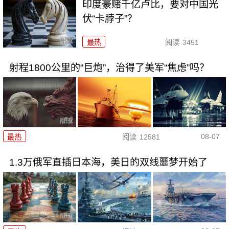
印度豪赌千亿卢比，要对中国光
伏“卡脖子”？
最热
阅读
3451
射程1800公里的“巨炮”，治得了美军“焦虑”吗？
08-07
最热
阅读
12581
1.3万俄军直插日本海，美日的双线噩梦开始了