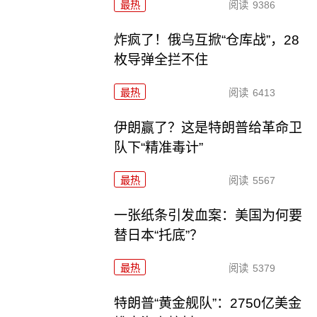
最热
阅读
9386
炸疯了！俄乌互掀“仓库战”，28
枚导弹全拦不住
最热
阅读
6413
伊朗赢了？这是特朗普给革命卫
队下“精准毒计”
最热
阅读
5567
一张纸条引发血案：美国为何要
替日本“托底”？
最热
阅读
5379
特朗普“黄金舰队”：2750亿美金