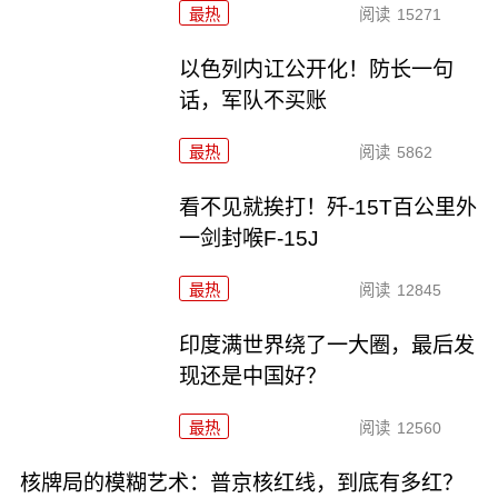
最热
阅读
15271
以色列内讧公开化！防长一句
话，军队不买账
最热
阅读
5862
看不见就挨打！歼-15T百公里外
一剑封喉F-15J
最热
阅读
12845
印度满世界绕了一大圈，最后发
现还是中国好？
最热
阅读
12560
核牌局的模糊艺术：普京核红线，到底有多红？