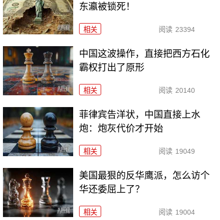
东瀛被锁死！
相关
阅读
23394
中国这波操作，直接把西方石化
霸权打出了原形
相关
阅读
20140
菲律宾告洋状，中国直接上水
炮：炮灰代价才开始
相关
阅读
19049
美国最狠的反华鹰派，怎么访个
华还委屈上了？
相关
阅读
19004