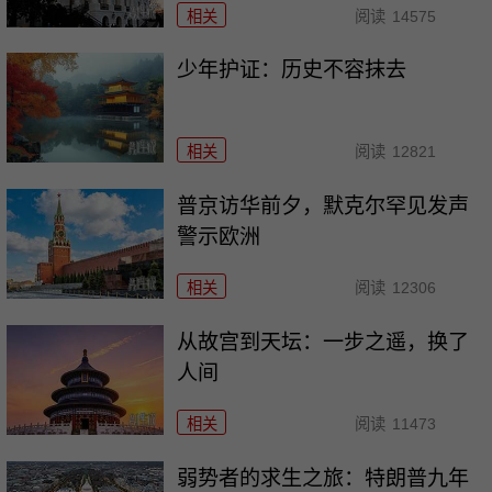
相关
阅读
14575
少年护证：历史不容抹去
相关
阅读
12821
普京访华前夕，默克尔罕见发声
警示欧洲
相关
阅读
12306
从故宫到天坛：一步之遥，换了
人间
相关
阅读
11473
弱势者的求生之旅：特朗普九年