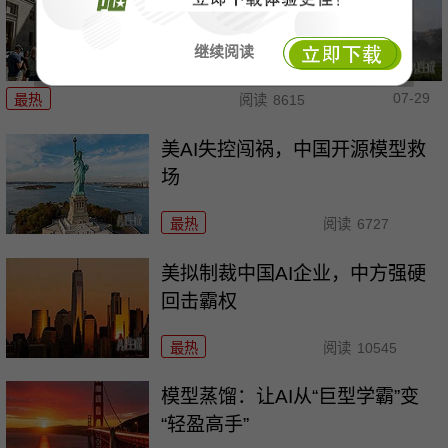
继续阅读
07-29
最热
阅读
8615
美AI失控闯祸，中国开源模型救
场
最热
阅读
6727
美拟制裁中国AI企业，中方强硬
回击霸权
最热
阅读
10545
模型蒸馏：让AI从“巨型学霸”变
“轻盈高手”