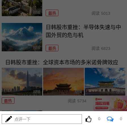
最热
阅读
5013
日韩股市重挫：半导体失速与中
国外贸的危与机
最热
阅读
6823
日韩股市重挫：全球资本市场的多米诺骨牌效应
07-16
最热
阅读
5734
日韩股市狂泻：深度解析与投资
0
0
点评一下
者应对策略