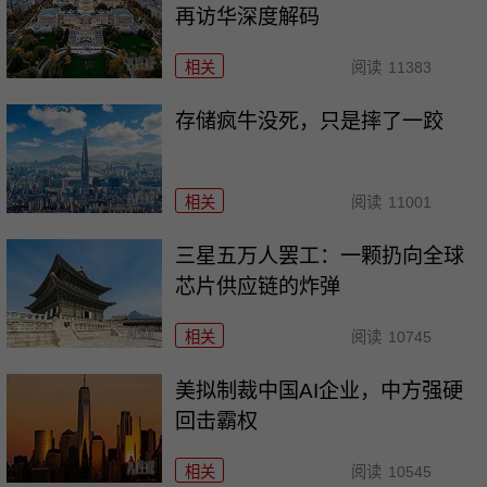
再访华深度解码
相关
阅读
11383
存储疯牛没死，只是摔了一跤
相关
阅读
11001
三星五万人罢工：一颗扔向全球
芯片供应链的炸弹
相关
阅读
10745
美拟制裁中国AI企业，中方强硬
回击霸权
相关
阅读
10545