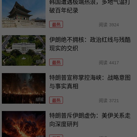
韩国遭遇极端热浪，多地气温打
破百年纪录
最热
阅读
3924
伊朗绝不拥核：政治红线与残酷
现实的交织
最热
阅读
4417
特朗普宣称掌控海峡：战略意图
与事实真相
最热
阅读
3721
特朗普斥伊朗虚伪：美伊关系走
向深度研判