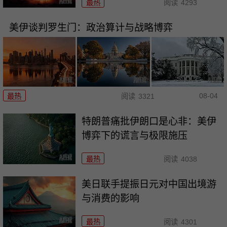
最热
阅读
4293
美伊谈判罗生门：政治算计与战略博弈
08-04
最热
阅读
3321
特朗普痛批伊朗口是心非：美伊
博弈下的谎言与极限施压
最热
阅读
4038
美日联手提振日元对中国出境游
与消费的影响
最热
阅读
4301