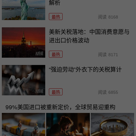
解析
最热
阅读
8168
美新关税落地：中国消费意愿与
进出口价格波动
最热
阅读
8171
“强迫劳动”外衣下的关税算计
最热
阅读
6855
99%美国进口被重新定价，全球贸易迎重构