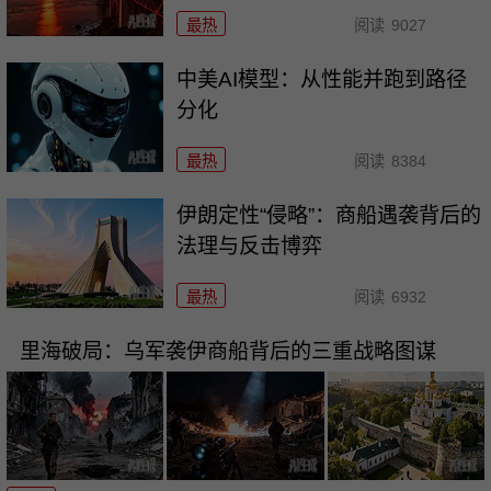
最热
阅读
9027
中美AI模型：从性能并跑到路径
分化
最热
阅读
8384
伊朗定性“侵略”：商船遇袭背后的
法理与反击博弈
最热
阅读
6932
里海破局：乌军袭伊商船背后的三重战略图谋