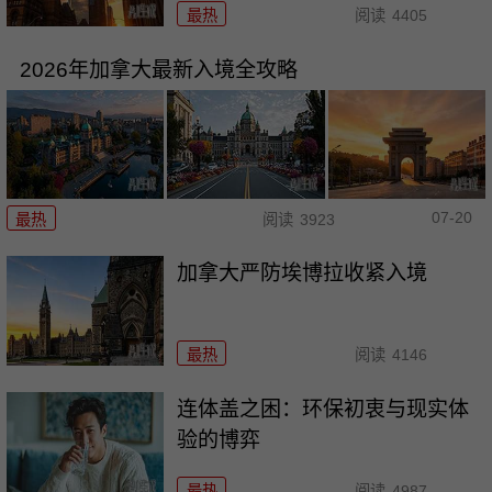
最热
阅读
4405
2026年加拿大最新入境全攻略
07-20
最热
阅读
3923
加拿大严防埃博拉收紧入境
最热
阅读
4146
连体盖之困：环保初衷与现实体
验的博弈
最热
阅读
4987