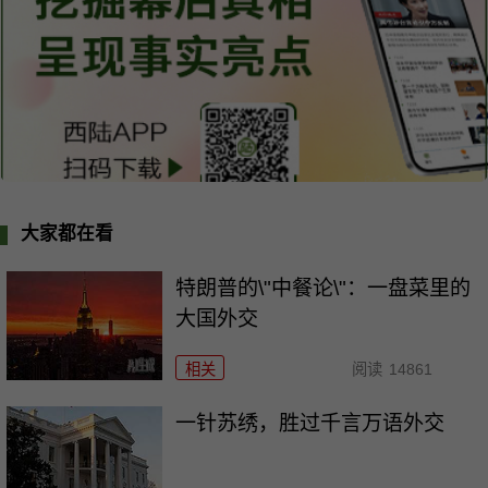
大家都在看
特朗普的\"中餐论\"：一盘菜里的
大国外交
相关
阅读
14861
一针苏绣，胜过千言万语外交