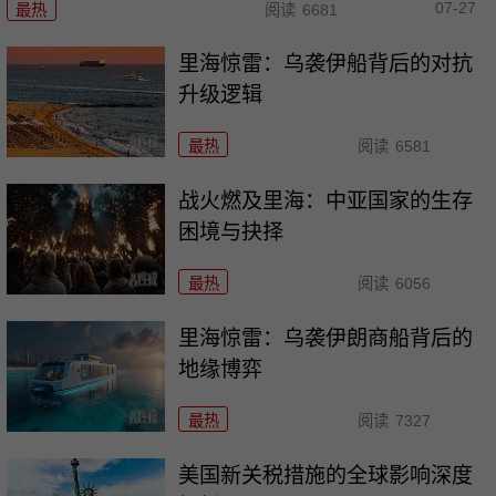
07-27
最热
阅读
6681
里海惊雷：乌袭伊船背后的对抗
升级逻辑
最热
阅读
6581
战火燃及里海：中亚国家的生存
困境与抉择
最热
阅读
6056
里海惊雷：乌袭伊朗商船背后的
地缘博弈
最热
阅读
7327
美国新关税措施的全球影响深度