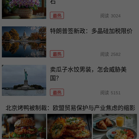
石
最热
阅读
3024
特朗普签新政：多晶硅加税限价
最热
阅读
2582
卖瓜子水饺男装，怎会威胁美
国？
最热
阅读
5151
北京烤鸭被制裁：欧盟贸易保护与产业焦虑的缩影