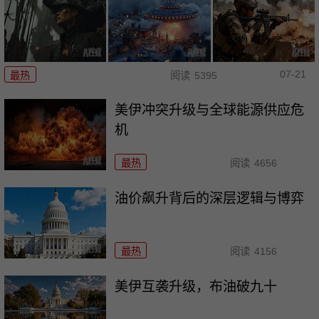
07-21
最热
阅读
5395
美伊冲突升级与全球能源供应危
机
最热
阅读
4656
油价飙升背后的深层逻辑与博弈
最热
阅读
4156
美伊互袭升级，布油破九十