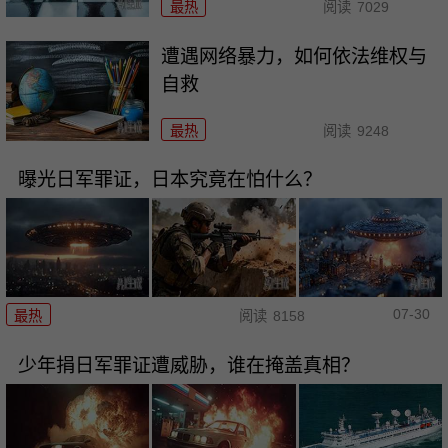
最热
阅读
7029
遭遇网络暴力，如何依法维权与
自救
最热
阅读
9248
曝光日军罪证，日本究竟在怕什么？
07-30
最热
阅读
8158
少年捐日军罪证遭威胁，谁在掩盖真相？