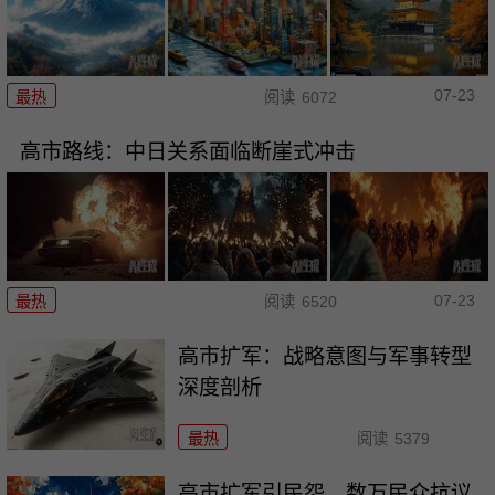
07-23
最热
阅读
6072
高市路线：中日关系面临断崖式冲击
07-23
最热
阅读
6520
高市扩军：战略意图与军事转型
深度剖析
最热
阅读
5379
高市扩军引民怨，数万民众抗议