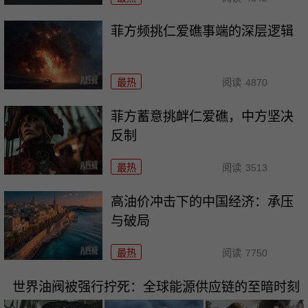
菲方频挑仁爱礁事端的深层逻辑
最热
阅读
4870
菲方蓄意挑衅仁爱礁，中方坚决
反制
最热
阅读
3513
高油价冲击下的中国经济：承压
与破局
最热
阅读
7750
世界油阀被强行拧死：全球能源供应链的至暗时刻