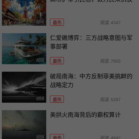
最热
阅读
4347
仁爱礁博弈：三方战略意图与军
事部署
最热
阅读
7655
破局南海：中方反制菲美挑衅的
战略定力
最热
阅读
5287
美拱火南海背后的霸权算计
最热
阅读
4842