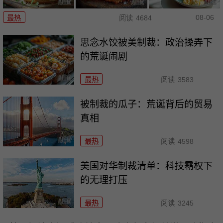
08-06
最热
阅读
4684
思念水饺被美制裁：政治操弄下
的荒诞闹剧
最热
阅读
3583
被制裁的瓜子：荒诞背后的贸易
真相
最热
阅读
4598
美国对华制裁清单：科技霸权下
的无理打压
最热
阅读
3245