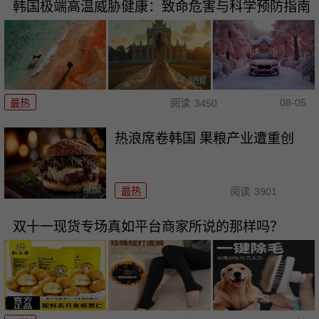
韩国极端高温威胁健康：致命危害与科学预防指南
08-05
最热
阅读
3450
热浪席卷韩国 果粮产业遭重创
最热
阅读
3901
双十一现货专场真如平台商家所说的那样吗？