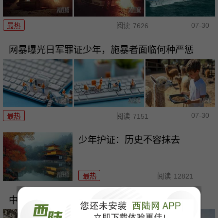
07-30
最热
阅读
7626
网暴曝光日军罪证少年，施暴者面临何种严惩
07-30
最热
阅读
7151
少年护证：历史不容抹去
最热
阅读
12821
中美AI分野：从“造脑”到“铸身”的战略分野