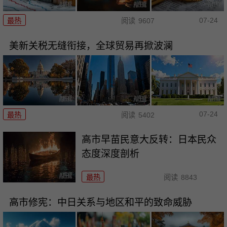
07-24
最热
阅读
9607
美新关税无缝衔接，全球贸易再掀波澜
07-24
最热
阅读
5402
高市早苗民意大反转：日本民众
态度深度剖析
最热
阅读
8843
高市修宪：中日关系与地区和平的致命威胁