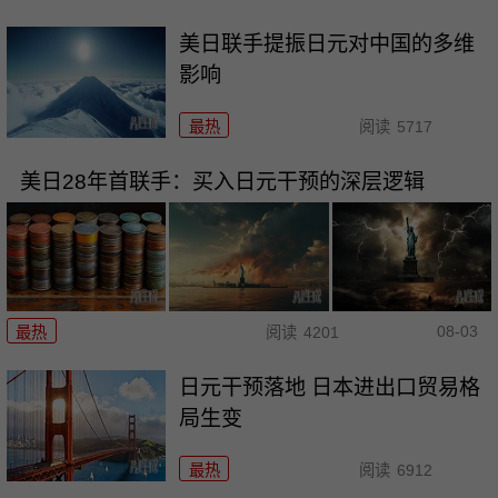
美日联手提振日元对中国的多维
影响
最热
阅读
5717
美日28年首联手：买入日元干预的深层逻辑
08-03
最热
阅读
4201
日元干预落地 日本进出口贸易格
局生变
最热
阅读
6912