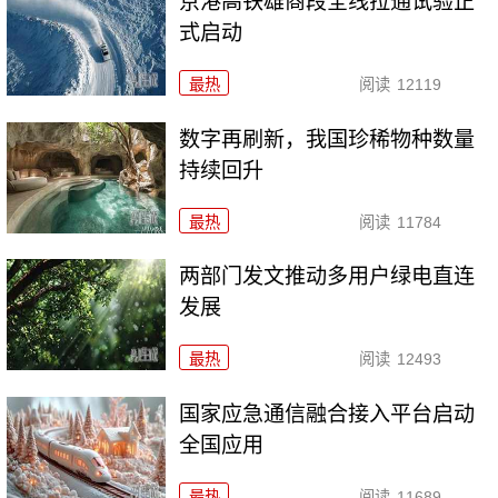
京港高铁雄商段全线拉通试验正
式启动
最热
阅读
12119
数字再刷新，我国珍稀物种数量
持续回升
最热
阅读
11784
两部门发文推动多用户绿电直连
发展
最热
阅读
12493
国家应急通信融合接入平台启动
全国应用
最热
阅读
11689