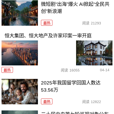
微短剧“出海”爆火 AI掀起“全民共
创”新浪潮
最热
阅读
21293
恒大集团、恒大地产及许家印案一审开庭
04-14
最热
阅读
16055
2025年我国留学回国人数达
53.56万
最热
阅读
12822