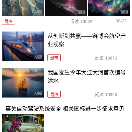
06-25
最热
阅读
13032
从创新到共赢——链博会航空产
业观察
最热
阅读
13875
我国发生今年大江大河首次编号
洪水
最热
阅读
10326
事关自动驾驶系统安全 相关国标进一步征求意见