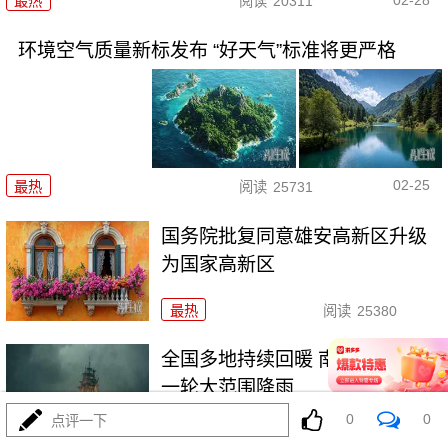
最热
阅读
20311
环境空气质量新标发布 “好天气”标准将更严格
02-25
最热
阅读
25731
国务院批复同意雄安高新区升级
为国家高新区
最热
阅读
25380
全国多地持续回暖 南方将开启新
一轮大范围降雨
0
0
点评一下
最热
阅读
21714