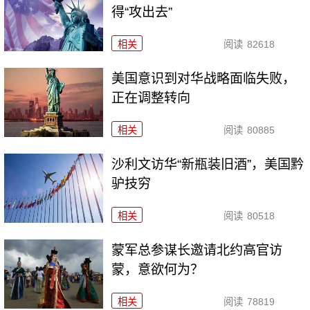
得“攻出去”
相关
阅读
82618
美国意识到对华战略面临失败，
正在调整转向
相关
阅读
80885
沙利文访华“新瓶装旧酒”，美国黔
驴技穷
相关
阅读
80518
​蒙军总参谋长邀请北约高官访
蒙，意欲何为？
相关
阅读
78819