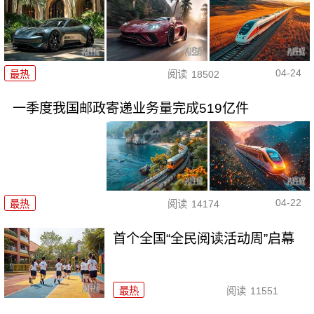
04-24
最热
阅读
18502
一季度我国邮政寄递业务量完成519亿件
04-22
最热
阅读
14174
首个全国“全民阅读活动周”启幕
最热
阅读
11551