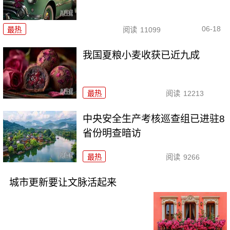
06-18
最热
阅读
11099
我国夏粮小麦收获已近九成
最热
阅读
12213
中央安全生产考核巡查组已进驻8
省份明查暗访
最热
阅读
9266
城市更新要让文脉活起来